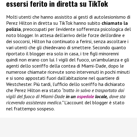
essersi ferito in diretta su TikTok
Molti utenti che hanno assistito ai gesti di autolesionismo di
Perez Hilton in diretta su TikTok hanno subito
chiamato la
polizia
, preoccupati per l’evidente sofferenza psicologica del
noto blogger. In attesa dell’arrivo delle forze dell’ordine e
dei soccorsi, Hilton ha continuato a ferirsi, senza ascoltare i
vari utenti che gli chiedevano di smettere. Secondo quanto
riportato il blogger era solo in casa, i tre figli minorenni
quindi non erano con lui. I vigili del fuoco, un’ambulanza e gli
agenti dello sceriffo della contea di Miami-Dade, dopo le
numerose chiamate ricevute sono intervenuti in pochi minuti
e si sono appostati fuori dall’abitazione nel quartiere di
Westchester. Più tardi, l’ufficio dello sceriffo ha dichiarato
che Perez Hilton era stato
“tratto in salvo e trasportato dai
vigili del fuoco di Miami-Dade
in un
ospedale
locale,
dove sta
ricevendo assistenza medica.”
L’account del blogger è stato
nel frattempo sospeso.