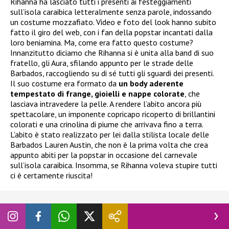
Rihanna ha lasciato tutti i presenti ai festeggiamenti
sull’isola caraibica letteralmente senza parole, indossando
un costume mozzafiato. Video e foto del look hanno subito
fatto il giro del web, con i fan della popstar incantati dalla
loro beniamina. Ma, come era fatto questo costume?
Innanzitutto diciamo che Rihanna si è unita alla band di suo
fratello, gli Aura, sfilando appunto per le strade delle
Barbados, raccogliendo su di sé tutti gli sguardi dei presenti.
Il suo costume era formato da
un body aderente
tempestato di frange, gioielli e nappe colorate
, che
lasciava intravedere la pelle. A rendere l’abito ancora più
spettacolare, un imponente copricapo ricoperto di brillantini
colorati e una crinolina di piume che arrivava fino a terra.
L’abito è stato realizzato per lei dalla stilista locale delle
Barbados Lauren Austin, che non è la prima volta che crea
appunto abiti per la popstar in occasione del carnevale
sull’isola caraibica. Insomma, se Rihanna voleva stupire tutti
ci è certamente riuscita!