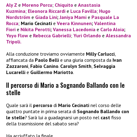
Aly Z
e
Moreno Porcu
;
Chiquito
e
Anastasia
Kuzmina
;
Eleonora Riccardi
e
Luca Favilla
;
Hugo
Nordström
e
Giada Lini
;
Janiya Mami
e
Pasquale La
Rocca
;
Mario Cecinati
e
Veera Kinnunen
;
Valentina
Fiori
e
Nikita Perotti
;
Vanessa Lacedonia
e
Carlo Aloia
;
Yoyo Flow
e
Rebecca Gabrielli
;
Yuri Orlando
e
Alessandra
Tripoli.
Alla conduzione troviamo ovviamente
Milly Carlucci
,
affiancata da
Paolo Belli
e una giuria composta da
Ivan
Zazzaroni
,
Fabio Canino
.
Carolyn Smith
,
Selvaggia
Lucarelli
e
Guillermo Mariotto
.
Il percorso di Mario a Sognando Ballando con le
stelle
Quale sarà il
percorso
di
Mario Cecinati
nel corso delle
quattro puntate in prima serata di
Sognando Ballando con
le stelle
? Sarà lui a guadagnarsi un posto nel
cast
fisso
della trasmissione del sabato sera?
Ha acciuffato la finale.