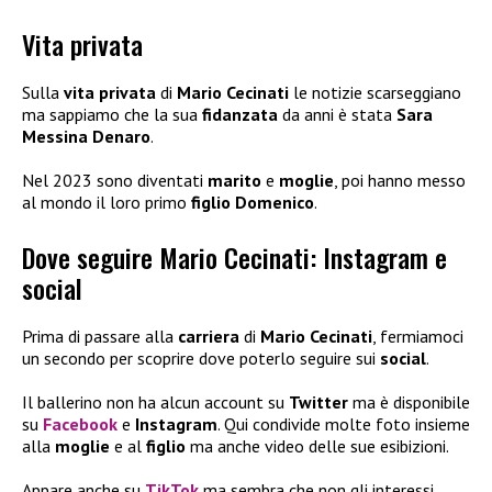
Vita privata
Sulla
vita privata
di
Mario Cecinati
le notizie scarseggiano
ma sappiamo che la sua
fidanzata
da anni è stata
Sara
Messina Denaro
.
Nel 2023 sono diventati
marito
e
moglie
, poi hanno messo
al mondo il loro primo
figlio Domenico
.
Dove seguire Mario Cecinati: Instagram e
social
Prima di passare alla
carriera
di
Mario Cecinati
, fermiamoci
un secondo per scoprire dove poterlo seguire sui
social
.
Il ballerino non ha alcun account su
Twitter
ma è disponibile
su
Facebook
e
Instagram
. Qui condivide molte foto insieme
alla
moglie
e al
figlio
ma anche video delle sue esibizioni.
Appare anche su
TikTok
ma sembra che non gli interessi