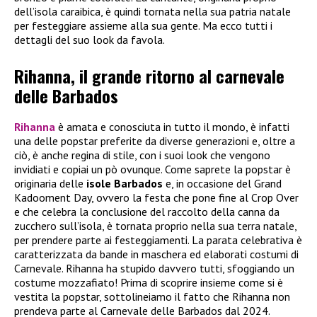
dell’isola caraibica, è quindi tornata nella sua patria natale
per festeggiare assieme alla sua gente. Ma ecco tutti i
dettagli del suo look da favola.
Rihanna, il grande ritorno al carnevale
delle Barbados
Rihanna
è amata e conosciuta in tutto il mondo, è infatti
una delle popstar preferite da diverse generazioni e, oltre a
ciò, è anche regina di stile, con i suoi look che vengono
invidiati e copiai un pò ovunque. Come saprete la popstar è
originaria delle
isole Barbados
e, in occasione del Grand
Kadooment Day, ovvero la festa che pone fine al Crop Over
e che celebra la conclusione del raccolto della canna da
zucchero sull’isola, è tornata proprio nella sua terra natale,
per prendere parte ai festeggiamenti. La parata celebrativa è
caratterizzata da bande in maschera ed elaborati costumi di
Carnevale. Rihanna ha stupido davvero tutti, sfoggiando un
costume mozzafiato! Prima di scoprire insieme come si è
vestita la popstar, sottolineiamo il fatto che Rihanna non
prendeva parte al Carnevale delle Barbados dal 2024.