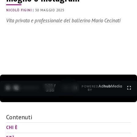
NICOLÒ FIGINI
|
30 MAGGIO 2025
Vita privata e professionale del ballerino Mario Cecinati
0:30 /
Ad
hub
Media
POWERED
1
/
2
3:35
BY
Contenuti
CHI È