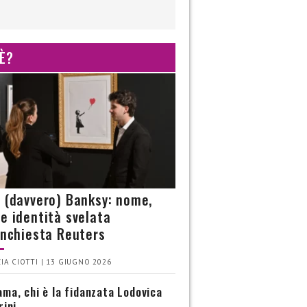
 È?
è (davvero) Banksy: nome,
 e identità svelata
’inchiesta Reuters
IA CIOTTI | 13 GIUGNO 2026
ma, chi è la fidanzata Lodovica
rini