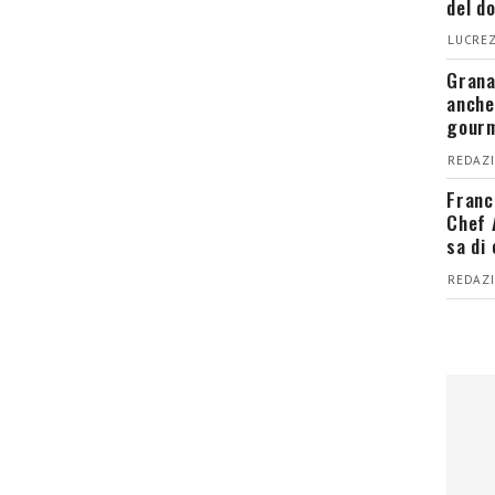
del d
LUCREZ
Grana
anche
gour
REDAZI
Franc
Chef 
sa di
REDAZI