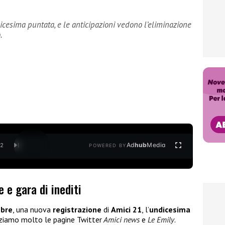
icesima puntata, e le anticipazioni vedono l’eliminazione
.
Ad
hub
Media
/
2
POWERED BY
e e gara di inediti
mbre
, una nuova
registrazione
di
Amici 21
, l’
undicesima
aziamo molto le pagine Twitter
Amici news
e
Le Emily
.