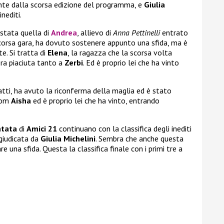
nte dalla scorsa edizione del programma, e
Giulia
nediti.
 stata quella di
Andrea
, allievo di
Anna Pettinelli
entrato
scorsa gara, ha dovuto sostenere appunto una sfida, ma è
te. Si tratta di
Elena
, la ragazza che la scorsa volta
era piaciuta tanto a
Zerbi
. Ed è proprio lei che ha vinto
fatti, ha avuto la riconferma della maglia ed è stato
 com
Aisha
ed è proprio lei che ha vinto, entrando
ntata
di
Amici 21
continuano con la classifica degli inediti
giudicata da
Giulia Michelini
. Sembra che anche questa
e una sfida. Questa la classifica finale con i primi tre a