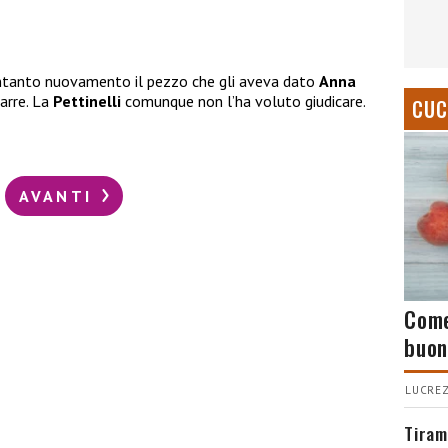
ntanto nuovamento il pezzo che gli aveva dato
Anna
arre. La
Pettinelli
comunque non l’ha voluto giudicare.
CUC
AVANTI
Come
buon
LUCREZ
Tiram