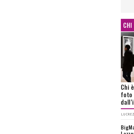
CHI
Chi 
foto
dall
LUCREZ
BigMa
Lazze