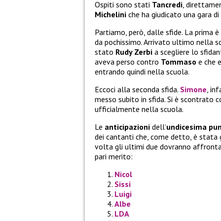
Ospiti sono stati
Tancredi
, direttame
Michelini
che ha giudicato una gara di i
Partiamo, però, dalle sfide. La prima è
da pochissimo. Arrivato ultimo nella 
stato
Rudy Zerbi
a scegliere lo sfidan
aveva perso contro
Tommaso
e che 
entrando quindi nella scuola.
Eccoci alla seconda sfida.
Simone
, in
messo subito in sfida. Si è scontrato
ufficialmente nella scuola.
Le
anticipazioni
dell’
undicesima pu
dei cantanti che, come detto, è stata 
volta gli ultimi due dovranno affrontar
pari merito:
Nicol
Sissi
Luigi
Albe
LDA