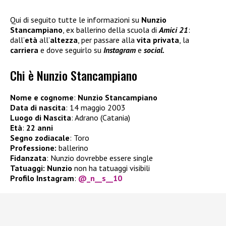
Qui di seguito tutte le informazioni su
Nunzio
Stancampiano
, ex ballerino della scuola di
Amici 21
:
dall’
età
all’
altezza
, per passare alla
vita privata
, la
carriera
e dove seguirlo su
Instagram
e
social.
Chi è Nunzio Stancampiano
Nome e cognome
:
Nunzio Stancampiano
Data di nascita
: 14 maggio 2003
Luogo di Nascita
: Adrano (Catania)
Età
:
22 anni
Segno zodiacale
: Toro
Professione:
ballerino
Fidanzata
: Nunzio dovrebbe essere single
Tatuaggi:
Nunzio
non ha tatuaggi visibili
Profilo Instagram
:
@_n__s__10