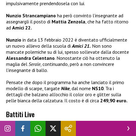
impulsivamente prendendosela con lui.
Nunzio Strancampiano
ha però convinto l’insegnante ad
assegnargli il posto di
Mattia Zenzola
, che ha fatto ritorno
ad
Amici 22.
Nunzio
in data 13 febbraio 2022 è diventato ufficialmente
un nuovo allievo della scuola di
Amici 21.
Non sono
mancate polemiche su di lui, spesso sollevate dalla docente
Alessandra Celentano
. Nonostante ciò ha ottenuto la
maglia del
Serale
, continuando, però a non convincere
l’insegnante di ballo.
Pensate che dopo il programma ha anche lanciato il primo
modello di scarpe, targate
Nike
, dal nome
NS10
. Tra i
dettagli che balzano all’occhio il color oro e glitter sulla
pelle bianca della calzatura. Il costo è di circa
249,90 euro.
Battiti Live
A seguito dell’esperienza ad
Amici 21
,
Nunzio
Stancampiano
è stato scelto come ballerino nel cast di