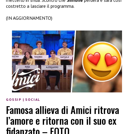
metterlo in sfida. Scontro che
Simone
perderà e sarà così
costretto a lasciare il programma.
(IN AGGIORNAMENTO)
GOSSIP
|
SOCIAL
Famosa allieva di Amici ritrova
l’amore e ritorna con il suo ex
fidanzato – FOTO