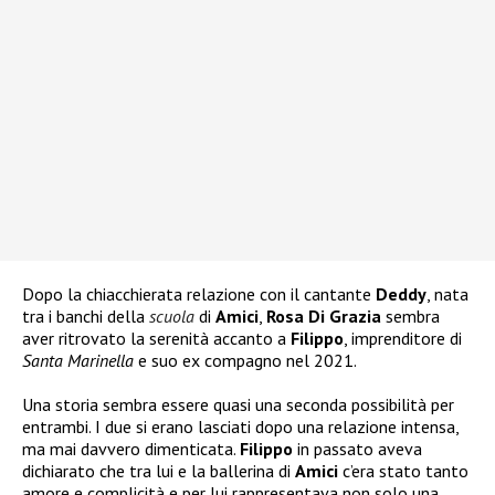
Dopo la chiacchierata relazione con il cantante
Deddy
, nata
tra i banchi della
scuola
di
Amici
,
Rosa Di Grazia
sembra
aver ritrovato la serenità accanto a
Filippo
, imprenditore di
Santa Marinella
e suo ex compagno nel 2021.
Una storia sembra essere quasi una seconda possibilità per
entrambi. I due si erano lasciati dopo una relazione intensa,
ma mai davvero dimenticata.
Filippo
in passato aveva
dichiarato che tra lui e la ballerina di
Amici
c’era stato tanto
amore e complicità e per lui rappresentava non solo una