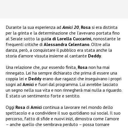
Durante la sua esperienza ad
Amici 20
,
Rosa
si era distinta
per la grinta e la determinazione che l’avevano portata fino
al Serale sotto la guid
a di Lorella Cuccarini,
nonostante le
frequenti critiche di
Alessandra Celentano
. Oltre alla
danza, però, a conquistare il pubblico era stata anche la
storia d’amore vissuta insieme al cantante
Deddy
.
Una relazione che, pur essendo finita,
Rosa
non ha mai
rinnegato. Lei ha sempre dichiarato che prima di essere una
coppia lei e
Deddy
erano due ragazzi che inseguivano i propri
sogni ad
Amici
e fuori dal programma. Lui avrebbe lasciato
un segno nella sua vita e non rinnegherà mai nulla a riguardo.
È stato un sentimento forte e sentito.
Oggi
Rosa
di
Amici
continua a lavorare nel mondo dello
spettacolo e a condividere il suo quotidiano sui social. Il suo
percorso, fatto di sfide e nuovi inizi, dimostra come l’amore
– anche quello che sembrava perduto – possa tornare