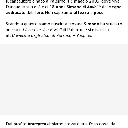
Il cantautore è nato a Palermo il 3 maggio 2003, dove vive.
Dunque la sua età è di
18 anni
.
Simone
di
Amici
è del
segno
zodiacale
del
Toro
. Non sappiamo
altezza
e
peso
.
Stando a quanto siamo riusciti a trovare
Simone
ha studiato
presso il
Liceo Classico G. Meli
di Palermo e si è iscritto
all’
Università degli Studi di Palermo – Youpina
.
Dal profilo
Instagram
abbiamo trovato una foto dove, da