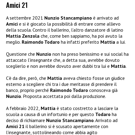
Amici 21
A settembre 2021
Nunzio Stancampiano
è arrivato ad
Amici
e si è giocato la possibilità di entrare come allievo
della scuola. Contro il ballerino, l’altro danzatore di latino
Mattia Zenzola
che, come ben sappiamo, ha poi avuto la
meglio.
Raimondo Todaro
ha infatti preferito
Mattia
a lui.
Questione che
Nunzio
non ha preso benissimo e sui social ha
attaccato l’insegnante che, a detta sua, avrebbe dovuto
sceglierlo e non avrebbe dovuto aver dubbi tra lui e
Mattia
.
C’è da dire, però, che
Mattia
aveva chiesto fosse un giudice
esterno a scegliere chi tra i due meritasse di prendere il
banco, proprio perché
Raimondo Todaro
conosceva già
Nunzio
. Proposta accettata poi dalla produzione.
A febbraio 2022,
Mattia
è stato costretto a lasciare la
scuola a causa di un infortunio e per questo
Todaro
ha
deciso di richiamare
Nunzio Stancampiano
. Arrivato ad
Amici 21
il ballerino si è scusato apertamente con
l’insegnante, sottolineando come abbia agito