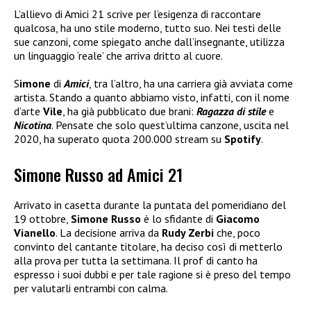
L’allievo di Amici 21 scrive per l’esigenza di raccontare
qualcosa, ha uno stile moderno, tutto suo. Nei testi delle
sue canzoni, come spiegato anche dall’insegnante, utilizza
un linguaggio ‘reale’ che arriva dritto al cuore.
S
imone
di
Amici
, tra l’altro, ha una carriera già avviata come
artista. Stando a quanto abbiamo visto, infatti, con il nome
d’arte
Vile
, ha già pubblicato due brani:
Ragazza di stile
e
Nicotina
. Pensate che solo quest’ultima canzone, uscita nel
2020, ha superato quota 200.000 stream su
Spotify
.
Simone Russo ad Amici 21
Arrivato in casetta durante la puntata del pomeridiano del
19 ottobre,
Simone Russo
è lo sfidante di
Giacomo
Vianello
. La decisione arriva da
Rudy Zerbi
che, poco
convinto del cantante titolare, ha deciso così di metterlo
alla prova per tutta la settimana. Il prof di canto ha
espresso i suoi dubbi e per tale ragione si è preso del tempo
per valutarli entrambi con calma.