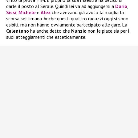
vinto la prova TIM. E proprio la sua maestra ha deciso di
darle il posto al Serale. Quindi lei va ad aggiungersi a
Dario
,
Sissi
,
Michele
e
Alex
che avevano già avuto la maglia la
scorsa settimana. Anche questi quattro ragazzi oggi si sono
esibiti, ma non hanno ovviamente partecipato alle gare. La
Celentano
ha anche detto che
Nunzio
non le piace sia per i
suoi atteggiamenti che esteticamente.