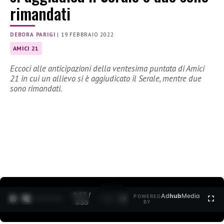
rimandati
DEBORA PARIGI
|
19 FEBBRAIO 2022
AMICI 21
Eccoci alle anticipazioni della ventesima puntata di Amici
21 in cui un allievo si è aggiudicato il Serale, mentre due
sono rimandati.
0:27 /
Ad
hub
Media
POWERED
1
/
2
3:35
BY