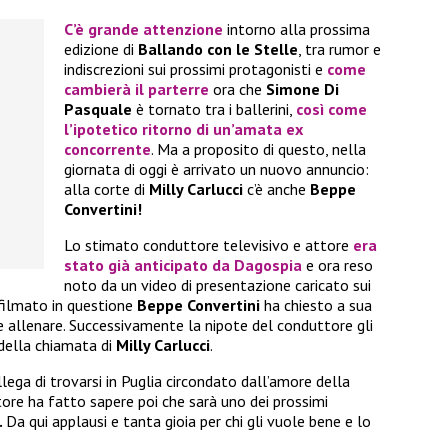
C’è grande attenzione
intorno alla prossima
edizione di
Ballando con le Stelle
, tra rumor e
indiscrezioni sui prossimi protagonisti e
come
cambierà il parterre
ora che
Simone Di
Pasquale
è tornato tra i ballerini,
così come
l’ipotetico ritorno di un’amata ex
concorrente
. Ma a proposito di questo, nella
giornata di oggi è arrivato un nuovo annuncio:
alla corte di
Milly Carlucci
c’è anche
Beppe
Convertini!
Lo stimato conduttore televisivo e attore
era
stato già anticipato da Dagospia
e ora reso
noto da un video di presentazione caricato sui
filmato in questione
Beppe Convertini
ha chiesto a sua
e allenare. Successivamente la nipote del conduttore gli
della chiamata di
Milly Carlucci
.
lega di trovarsi in Puglia circondato dall’amore della
tore ha fatto sapere poi che sarà uno dei prossimi
.
Da qui applausi e tanta gioia per chi gli vuole bene e lo