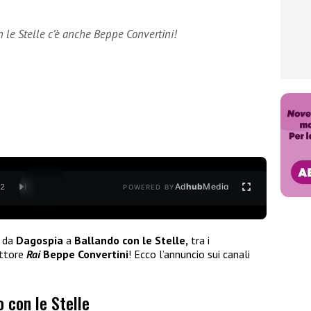
n le Stelle c’è anche Beppe Convertini!
Ad
hub
Media
/
2
POWERED BY
 da
Dagospia
a
Ballando con le Stelle,
tra i
uttore
Rai
Beppe Convertini
! Ecco l’annuncio sui canali
 con le Stelle