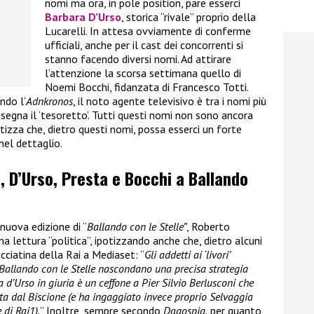
nomi ma ora, in pole position, pare esserci
Barbara D’Urso
, storica “rivale” proprio della
Lucarelli. In attesa ovviamente di conferme
ufficiali, anche per il cast dei concorrenti si
stanno facendo diversi nomi. Ad attirare
l’attenzione la scorsa settimana quello di
Noemi Bocchi, fidanzata di Francesco Totti.
ndo l’
Adnkronos
, il noto agente televisivo è tra i nomi più
assegna il ‘tesoretto’. Tutti questi nomi non sono ancora
tizza che, dietro questi nomi, possa esserci un forte
nel dettaglio.
 D’Urso, Presta e Bocchi a Ballando
 nuova edizione di “
Ballando con le Stelle”
, Roberto
na lettura “politica”, ipotizzando anche che, dietro alcuni
cciatina della Rai a Mediaset: “
Gli addetti ai ‘livori’
 Ballando con le Stelle nascondano una precisa strategia
d’Urso in giuria è un ceffone a Pier Silvio Berlusconi che
ta dal Biscione (e ha ingaggiato invece proprio Selvaggia
 di Rai1).
” Inoltre, sempre secondo
Dagospia,
per quanto