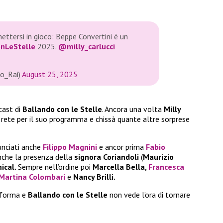
mettersi in gioco: Beppe Convertini è un
nLeStelle
2025.
@milly_carlucci
o_Rai)
August 25, 2025
 cast di
Ballando con le Stelle
. Ancora una volta
Milly
 rete per il suo programma e chissà quante altre sorprese
unciati anche
Filippo Magnini
e ancor prima
Fabio
 anche la presenza della
signora Coriandoli
(
Maurizio
ical.
Sempre nell’ordine poi
Marcella Bella,
Francesca
Martina Colombari
e
Nancy Brilli.
 forma e
Ballando con le Stelle
non vede l’ora di tornare