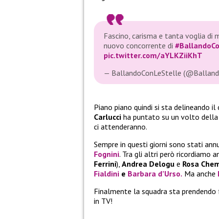
Fascino, carisma e tanta voglia di 
nuovo concorrente di
#BallandoCo
pic.twitter.com/aYLKZiiKhT
— BallandoConLeStelle (@Balland
Piano piano quindi si sta delineando il
Carlucci
ha puntato su un volto della
ci attenderanno.
Sempre in questi giorni sono stati ann
Fognini
. Tra gli altri però ricordiamo
Ferrini
),
Andrea Delogu
e
Rosa Chem
Fialdini
e
Barbara d’Urso.
Ma anche
Finalmente la squadra sta prendendo
in TV!