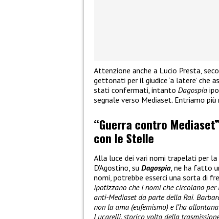
Attenzione anche a Lucio Presta, seco
gettonati per il giudice ‘a latere’ che 
stati confermati, intanto
Dagospia
ipo
segnale verso Mediaset. Entriamo più 
“Guerra contro Mediaset”,
con le Stelle
Alla luce dei vari nomi trapelati per la
D’Agostino, su
Dagospia
, ne ha fatto u
nomi, potrebbe esserci una sorta di fre
ipotizzano che i nomi che circolano per
anti-Mediaset da parte della Rai
.
Barbara 
non la ama (eufemismo) e l’ha allontana
Lucarelli, storico volto della trasmissione