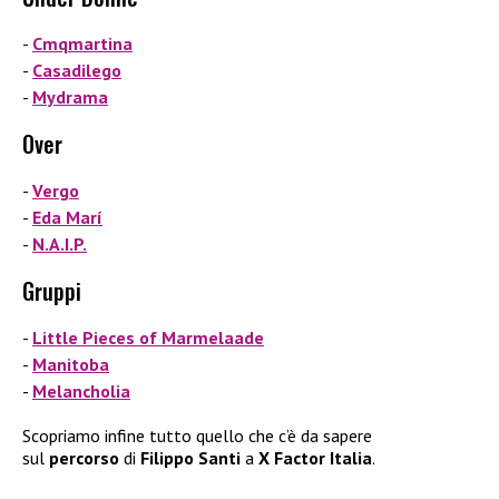
Cmqmartina
Casadilego
Mydrama
Over
Vergo
Eda Marí
N.A.I.P.
Gruppi
Little Pieces of Marmelaade
Manitoba
Melancholia
Scopriamo infine tutto quello che c’è da sapere
sul
percorso
di
Filippo Santi
a
X Factor Italia
.