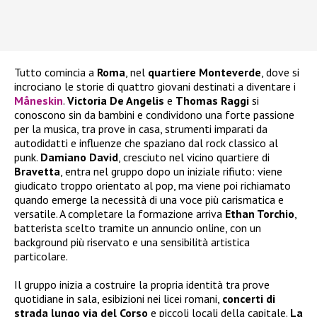
Tutto comincia a
Roma
, nel
quartiere Monteverde
, dove si
incrociano le storie di quattro giovani destinati a diventare i
Måneskin
.
Victoria De Angelis
e
Thomas Raggi
si
conoscono sin da bambini e condividono una forte passione
per la musica, tra prove in casa, strumenti imparati da
autodidatti e influenze che spaziano dal rock classico al
punk.
Damiano David
, cresciuto nel vicino quartiere di
Bravetta
, entra nel gruppo dopo un iniziale rifiuto: viene
giudicato troppo orientato al pop, ma viene poi richiamato
quando emerge la necessità di una voce più carismatica e
versatile. A completare la formazione arriva
Ethan Torchio
,
batterista scelto tramite un annuncio online, con un
background più riservato e una sensibilità artistica
particolare.
Il gruppo inizia a costruire la propria identità tra prove
quotidiane in sala, esibizioni nei licei romani,
concerti di
strada lungo via del Corso
e piccoli locali della capitale.
La