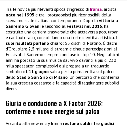
Tra le novità più rilevanti spicca l’ingresso di
Irama
, artista
nato nel 1995
e tra i protagonisti più riconoscibili della
scena musicale italiana contemporanea. Dopo la
vittoria a
Sanremo Giovani
e l’esordio al
Festival nel 2016
, ha
costruito una carriera trasversale che attraversa pop, urban
e cantautorato, consolidando una forte identità artistica.
I
suoi risultati parlano chiaro
: 55 dischi di Platino, 6 dischi
d’Oro, oltre 2,5 miliardi di stream e cinque partecipazioni al
Festival di Sanremo sempre concluse in Top 10. Negli ultimi
anni ha portato la sua musica dal vivo davanti a più di 230
mila spettatori complessivi e si prepara a un traguardo
simbolico:
l’11 giugno
salirà per la prima volta sul palco
dello
Stadio San Siro di Milano
. Un percorso che conferma
la sua crescita costante e la capacità di raggiungere pubblici
diversi.
Giuria e conduzione a X Factor 2026:
conferme e nuove energie sul palco
Accanto alla new entry Irama
restano saldi i tre giudici