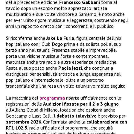
della precedente edizione.
Francesco Gabbani
torna al
tavolo dopo un esordio molto apprezzato: artista
multiplatino e due volte vincitore a Sanremo, è noto anche
per aver unito rigore musicale e leggerezza, costruendo negli
anni un rapporto diretto con i concorrenti e il pubblico.
Si riconferma anche
Jake La Furia
, figura centrale dell’hip
hop italiano con i Club Dogo prima e da solista poi, al suo
terzo anno nel talent. Presenza stabile e imprevedibile,
porta una visione musicale forte e contemporanea,
maturata anche tra radio e altre esperienze mediatiche.
Resta al suo posto anche
Paola Iezzi
, che continua a
distinguersi per sensibilità artistica e lunga esperienza nel
pop italiano e internazionale, oltre a un percorso
trentennale che l’ha resa un volto televisivo molto seguito.
La macchina del
programma
riparte ufficialmente con le
registrazioni delle
Audizioni fissate per il 2 e 3 giugno
all’Allianz Cloud di Milano, location che ospiterà anche
Bootcamp e Last Call. Il
debutto televisivo
è previsto per
settembre 2026
. Confermata anche la
collaborazione con
RTL 102.5
, radio ufficiale del programma, che seguirà
backstage e momenti salienti dello show, raccontando