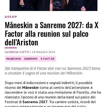
GOSSIP
Måneskin a Sanremo 2027: da X
Factor alla reunion sul palco
dell’Ariston
LUCREZIA CIOTTI
|
19 MAGGIO 2026
MANESKIN
SANREMO
X FACTOR
Dal trampolino di X Factor alle voci su Sanremo 2027, torna
a circolare il sogno di una reunion dei Måneskin.
Dopo mesi di indiscrezioni e segnali indiretti, il possibile
ritorno dei
Måneskin
torna al centro dell’attenzione. A
riaccendere le voci è stata una rivelazione di Fiorello, che ha
rilanciato l’ipotesi di una reunion della band sul palco del
Festival di
Sanremo 2027
. Tra carriere soliste, ricordi del
successo internazionale e un legame mai del tutto