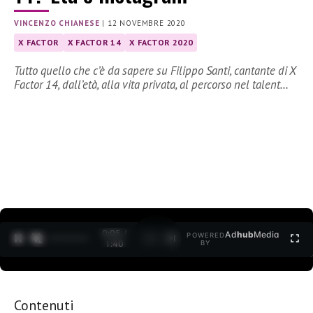
VINCENZO CHIANESE
|
12 NOVEMBRE 2020
X FACTOR
X FACTOR 14
X FACTOR 2020
Tutto quello che c’è da sapere su Filippo Santi, cantante di X
Factor 14, dall’età, alla vita privata, al percorso nel talent…
0:06 /
Ad
hub
Media
POWERED
1
/
2
1:40
BY
Contenuti