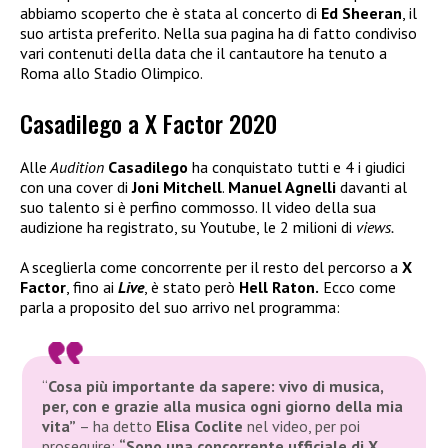
abbiamo scoperto che è stata al concerto di
Ed Sheeran
, il
suo artista preferito. Nella sua pagina ha di fatto condiviso
vari contenuti della data che il cantautore ha tenuto a
Roma allo Stadio Olimpico.
Casadilego a X Factor 2020
Alle
Audition
Casadilego
ha conquistato tutti e 4 i giudici
con una cover di
Joni Mitchell
.
Manuel Agnelli
davanti al
suo talento si è perfino commosso. Il video della sua
audizione ha registrato, su Youtube, le 2 milioni di
views.
A sceglierla come concorrente per il resto del percorso a
X
Factor
, fino ai
Live
, è stato però
Hell Raton.
Ecco come
parla a proposito del suo arrivo nel programma:
“
Cosa più importante da sapere: vivo di musica,
per, con e grazie alla musica ogni giorno della mia
vita”
– ha detto
Elisa Coclite
nel video, per poi
proseguire:
“Sono una concorrente ufficiale di X