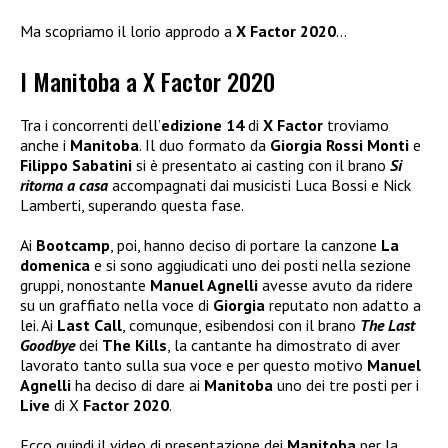
Ma scopriamo il lorio approdo a
X Factor 2020
…
I Manitoba a X Factor 2020
Tra i concorrenti dell’
edizione 14
di
X Factor
troviamo
anche i
Manitoba
. Il duo formato da
Giorgia Rossi Monti
e
Filippo Sabatini
si è presentato ai casting con il brano
Si
ritorna a casa
accompagnati dai musicisti Luca Bossi e Nick
Lamberti, superando questa fase.
Ai
Bootcamp
, poi, hanno deciso di portare la canzone
La
domenica
e si sono aggiudicati uno dei posti nella sezione
gruppi, nonostante
Manuel Agnelli
avesse avuto da ridere
su un graffiato nella voce di
Giorgia
reputato non adatto a
lei. Ai
Last Call
, comunque, esibendosi con il brano
The Last
Goodbye
dei
The Kills
, la cantante ha dimostrato di aver
lavorato tanto sulla sua voce e per questo motivo
Manuel
Agnelli
ha deciso di dare ai
Manitoba
uno dei tre posti per i
Live
di X
Factor 2020
.
Ecco quindi il video di presentazione dei
Manitoba
per la