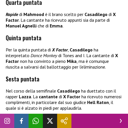
Quarta puntata
Rapide
di
Mahmood
è il brano scelto per
Casadilego
di
X
Factor
. La cantante ha ricevuto appunti sia da parte di
Manuel Agnelli
che di
Emma
.
Quinta puntata
Per la quinta puntata di
X Factor
,
Casadilego
ha
interpretato
Dance Monkey
di Tones and I. La cantante di
X
Factor
non ha convinto a pieno
Mika
, ma è comunque
riuscita a salvarsi dal ballottaggio per l’eliminazione.
Sesta puntata
Nel corso della semifinale
Casadilego
ha duettato con il
rapper
Lazza
. La
cantante
di
X Factor
ha ricevuto numerosi
complimenti, in particolare dal suo giudice
Hell Raton
, il
quale si è alzato in piedi per applaudirla.
Grandi apprezzamenti anche durante la seconda parte della
puntata, quando anche
Manuel Agnelli
non ha potuto fare