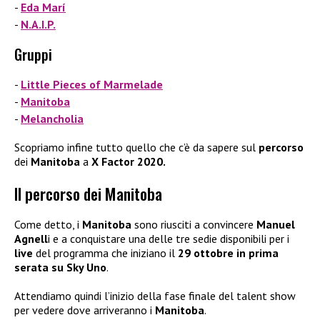
Eda Marí
N.A.I.P.
Gruppi
Little Pieces of Marmelade
Manitoba
Melancholia
Scopriamo infine tutto quello che c’è da sapere sul
percorso
dei
Manitoba
a
X Factor 2020.
Il percorso dei Manitoba
Come detto, i
Manitoba
sono riusciti a convincere
Manuel
Agnell
i e a conquistare una delle tre sedie disponibili per i
live
del programma che iniziano il
29 ottobre in prima
serata su Sky Uno
.
Attendiamo quindi l’inizio della fase finale del talent show
per vedere dove arriveranno i
Manitoba
.