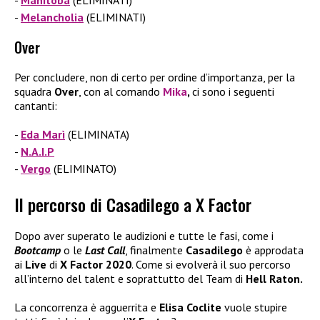
Melancholia
(ELIMINATI)
Over
Per concludere, non di certo per ordine d’importanza, per la
squadra
Over
, con al comando
Mika
,
ci sono i seguenti
cantanti:
Eda Marì
(ELIMINATA)
N.A.I.P
Vergo
(ELIMINATO)
Il percorso di Casadilego a X Factor
Dopo aver superato le audizioni e tutte le fasi, come i
Bootcamp
o le
Last Call
, finalmente
Casadilego
è approdata
ai
Live
di
X Factor 2020
. Come si evolverà il suo percorso
all’interno del talent e soprattutto del Team di
Hell Raton.
La concorrenza è agguerrita e
Elisa Coclite
vuole stupire