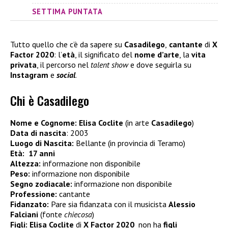
SETTIMA PUNTATA
Tutto quello che c’è da sapere su
Casadilego
,
cantante
di
X
Factor 2020
: l’
età
, il significato del
nome d’arte
, la
vita
privata
, il percorso nel
talent show
e dove seguirla su
Instagram
e
social
.
Chi è Casadilego
Nome e Cognome:
Elisa Coclite
(in arte
Casadilego
)
Data di nascita
: 2003
Luogo di Nascita:
Bellante (in provincia di Teramo)
Età:
17 anni
Altezza:
informazione non disponibile
Peso:
informazione non disponibile
Segno zodiacale:
informazione non disponibile
Professione:
cantante
Fidanzato:
Pare sia fidanzata con il musicista
Alessio
Falciani
(fonte
chiecosa
)
Figli:
Elisa Coclite
di
X Factor 2020
non ha
figli