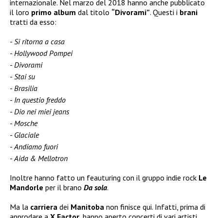
internazionale. Nel marzo del 2018 hanno anche pubblicato
il loro
primo album
dal titolo
“Divorami”
. Questi i
brani
tratti da esso:
Si ritorna a casa
Hollywood Pompei
Divorami
Stai su
Brasilia
In questio freddo
Dio nei miei jeans
Mosche
Glaciale
Andiamo fuori
Aida & Mellotron
Inoltre hanno fatto un feauturing con il gruppo indie rock
Le
Mandorle
per il brano
Da sola
.
Ma la
carriera
dei
Manitoba
non finisce qui. Infatti, prima di
approdare a
X Factor
, hanno aperto concerti di vari artisti