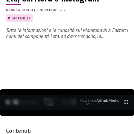
DEBORA PARIGI
|
5 NOVEMBRE 2020
X FACTOR 14
Tutte le informazioni e le curiosità sui Manitoba di X Factor: i
nomi dei componenti, l’età, da dove vengono, la…
0:15 /
Ad
hub
Media
POWERED
1
/
2
1:40
BY
Contenuti