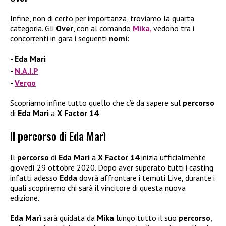
Infine, non di certo per importanza, troviamo la quarta
categoria. Gli
Over
, con al comando
Mika,
vedono tra i
concorrenti in gara i seguenti
nomi
:
Eda Marì
N.A.I.P
Vergo
Scopriamo infine tutto quello che c’è da sapere sul
percorso
di
Eda Marì
a
X Factor 14
.
Il percorso di Eda Marì
Il
percorso
di
Eda Marì
a
X Factor 14
inizia ufficialmente
giovedì 29 ottobre 2020. Dopo aver superato tutti i casting
infatti adesso
Edda
dovrà affrontare i temuti Live, durante i
quali scopriremo chi sarà il vincitore di questa nuova
edizione.
Eda Marì
sarà guidata da
Mika
lungo tutto il suo
percorso
,