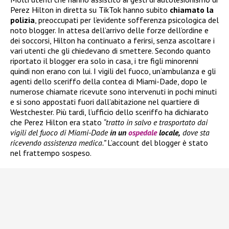
Perez Hilton in diretta su TikTok hanno subito
chiamato la
polizia
, preoccupati per l’evidente sofferenza psicologica del
noto blogger. In attesa dell’arrivo delle forze dell’ordine e
dei soccorsi, Hilton ha continuato a ferirsi, senza ascoltare i
vari utenti che gli chiedevano di smettere. Secondo quanto
riportato il blogger era solo in casa, i tre figli minorenni
quindi non erano con lui. I vigili del fuoco, un’ambulanza e gli
agenti dello sceriffo della contea di Miami-Dade, dopo le
numerose chiamate ricevute sono intervenuti in pochi minuti
e si sono appostati fuori dall’abitazione nel quartiere di
Westchester. Più tardi, l’ufficio dello sceriffo ha dichiarato
che Perez Hilton era stato
“tratto in salvo e trasportato dai
vigili del fuoco di Miami-Dade
in un
ospedale
locale,
dove sta
ricevendo assistenza medica.”
L’account del blogger è stato
nel frattempo sospeso.