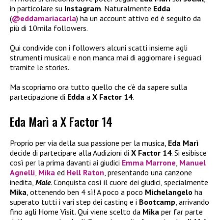
in particolare su
Instagram
. Naturalmente
Edda
(
@eddamariacarla
) ha un account attivo ed è seguito da
più di 10mila followers.
Qui condivide con i followers alcuni scatti insieme agli
strumenti musicali e non manca mai di aggiornare i seguaci
tramite le stories.
Ma scopriamo ora tutto quello che c’è da sapere sulla
partecipazione di
Edda
a
X Factor 14
.
Eda Marì a X Factor 14
Proprio per via della sua passione per la musica,
Eda Marì
decide di partecipare alla Audizioni di
X Factor 14
. Si esibisce
così per la prima davanti ai giudici
Emma Marrone
,
Manuel
Agnelli
,
Mika
ed
Hell Raton
, presentando una canzone
inedita,
Male
. Conquista così il cuore dei giudici, specialmente
Mika
, ottenendo ben 4 sì! A poco a poco
Michelangelo
ha
superato tutti i vari step dei casting e i
Bootcamp
, arrivando
fino agli Home Visit. Qui viene scelto da
Mika
per far parte