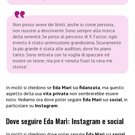
Non posso avere dei limiti, anche io come persona,
non riuscirei a descrivermi. Sono sempre alla ricerca
della serenità. Se perso al percorso di X Factor, ogni
evento è stato un’emozione grandissima. Sicuramente
la più grande è stata alle audition, dove ho piano
tanto. Sono entrata con la voglia di spaccare ed
essere un leone, ma poi è venuta fuori la vera me
stessa”.
In molti si chiedono se
Eda Marì
sia
fidanzata
, ma questo
aspetto della sua
vita privata
non sembrerebbe essere
noto. Vediamo ora dove poter seguire
Eda Marì
sui
social
, in
particolare su
Instagram
.
Dove seguire Eda Marì: Instagram e social
In molti si chiedono dove poter seguire
Eda Marì
sui
social
,