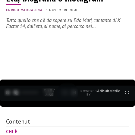
ENRICO MADDALENA
|
5 NOVEMBRE 2020
Tutto quello che c’è da sapere su Eda Marì, cantante di X
Factor 14, dall’età, al nome, al percorso nel…
0:29 /
Ad
hub
Media
POWERED
1
/
2
3:35
BY
Contenuti
CHI È