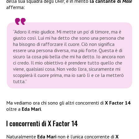
della sua squadra degli
Over
, e in merito
la cantante di
Male
afferma:
“Adoro il mio giudice. Mi mette un po’ di timore, ma è
giusto così. Lui mi ha detto che sono una persona che
ha bisogno di rafforzare il cuore. Ciò non significa
essere una persona diversa, ma più forte. Questa è di
sicuro la cosa più bella che mi ha detto. Io ancora non
ci credo. Il mio obiettivo è prendere tutto quello che
viene, qualsiasi cosa. Non vedo l’ora, sicuramente mi
scoppierà il cuore prima, ma io sarò lì e ce la metterò
tutta.”
Ma vediamo ora chi sono gli altri concorrenti di
X Factor 14
oltre a
Eda Marì
.
I concorrenti di X Factor 14
Naturalmente
Eda Marì
non è l’unica concorrente di
X