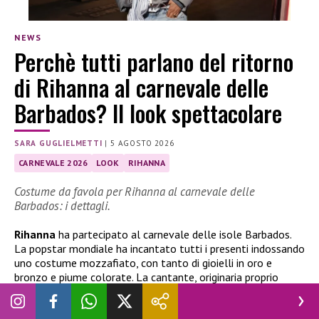
NEWS
Perchè tutti parlano del ritorno
di Rihanna al carnevale delle
Barbados? Il look spettacolare
SARA GUGLIELMETTI
|
5 AGOSTO 2026
CARNEVALE 2026
LOOK
RIHANNA
Costume da favola per Rihanna al carnevale delle
Barbados: i dettagli.
Rihanna
ha partecipato al carnevale delle isole Barbados.
La popstar mondiale ha incantato tutti i presenti indossando
uno costume mozzafiato, con tanto di gioielli in oro e
bronzo e piume colorate. La cantante, originaria proprio
dell’isola caraibica, è quindi tornata nella sua patria natale
per festeggiare assieme alla sua gente. Ma ecco tutti i