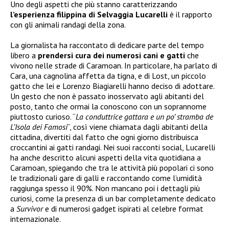
Uno degli aspetti che più stanno caratterizzando
l’esperienza filippina di Selvaggia Lucarelli
è il rapporto
con gli animali randagi della zona.
La giornalista ha raccontato di dedicare parte del tempo
libero a
prendersi cura dei numerosi cani e gatti
che
vivono nelle strade di Caramoan. In particolare, ha parlato di
Cara, una cagnolina affetta da tigna, e di Lost, un piccolo
gatto che lei e Lorenzo Biagiarelli hanno deciso di adottare.
Un gesto che non è passato inosservato agli abitanti del
posto, tanto che ormai la conoscono con un soprannome
piuttosto curioso. “
La conduttrice gattara e un po’ stramba de
L’Isola dei Famosi
“, così viene chiamata dagli abitanti della
cittadina, divertiti dal fatto che ogni giorno distribuisca
croccantini ai gatti randagi. Nei suoi racconti social, Lucarelli
ha anche descritto alcuni aspetti della vita quotidiana a
Caramoan, spiegando che tra le attività più popolari ci sono
le tradizionali gare di galli e raccontando come l’umidità
raggiunga spesso il 90%. Non mancano poi i dettagli più
curiosi, come la presenza di un bar completamente dedicato
a
Survivor
e di numerosi gadget ispirati al celebre format
internazionale.