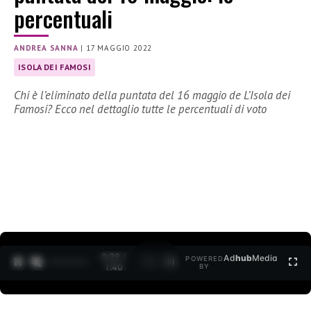
percentuali
ANDREA SANNA
|
17 MAGGIO 2022
ISOLA DEI FAMOSI
Chi è l’eliminato della puntata del 16 maggio de L’Isola dei
Famosi? Ecco nel dettaglio tutte le percentuali di voto
0:31 /
Ad
hub
Media
POWERED
1
/
2
1:40
BY