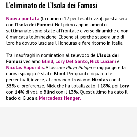
L’eliminato de L’Isola dei Famosi
Nuova puntata
(la numero 17 per l’esattezza) questa sera
con l’
Isola dei Famosi
. Nel primo appuntamento
settimanale sono state affrontate diverse dinamiche e non
è mancata l’eliminazione. Ebbene sì, perché stasera uno di
loro ha dovuto lasciare l’Honduras e fare ritorno in Italia.
Tra i naufraghi in nomination al televoto de
L’Isola dei
Famosi
vediamo
Blind
,
Lory Del Santo
,
Nick Luciani
e
Nicolas Vaporidis
. A lasciare
Playa Palapa
e raggiungere la
nuova spiaggia è stato
Blind
. Per quanto riguarda le
percentuali, invece, al comando troviamo
Nicolas
con il
55%
di preferenze,
Nick
che ha totalizzato il
18%
, poi
Lory
con
14%
di voti e
Blind
con il
13%
. Quest’ultimo ha dato il
bacio di Giuda a
Mercedesz Henger
.