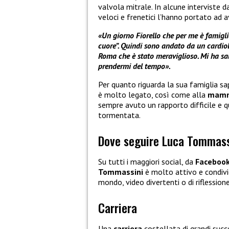
valvola mitrale. In alcune interviste 
veloci e frenetici l’hanno portato ad 
«Un giorno Fiorello che per me è famigli
cuore”. Quindi sono andato da un cardiolo
Roma che è stato meraviglioso. Mi ha sa
prendermi del tempo».
Per quanto riguarda la sua famiglia 
è molto legato, così come alla
mam
sempre avuto un rapporto difficile e q
tormentata.
Dove seguire Luca Tommassi
Su tutti i maggiori social, da
Faceboo
Tommassini
è molto attivo e condivi
mondo, video divertenti o di riflessione
Carriera
Una
carriera
costellata di grandi succ