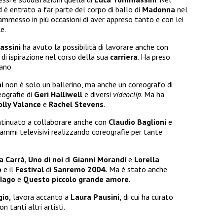
d è entrato a far parte del corpo di ballo di
Madonna
nel
 ammesso in più occasioni di aver appreso tanto e con lei
le.
ssini
ha avuto la possibilità di lavorare anche con
 di ispirazione nel corso della sua
carriera
. Ha preso
rano.
ni
non è solo un ballerino, ma anche un coreografo di
ografie di
Geri Halliwell
e diversi
videoclip
. Ma ha
olly Valance
e
Rachel Stevens
.
ntinuato a collaborare anche con
Claudio Baglioni
e
rammi televisivi realizzando coreografie per tante
 Carrà, Uno di noi
di
Gianni Morandi
e
Lorella
o
e il
Festival
di
Sanremo 2004.
Ma è stato anche
 Iago
e
Questo piccolo grande amore.
gio,
lavora accanto a
Laura Pausini,
di cui ha curato
n tanti altri artisti.