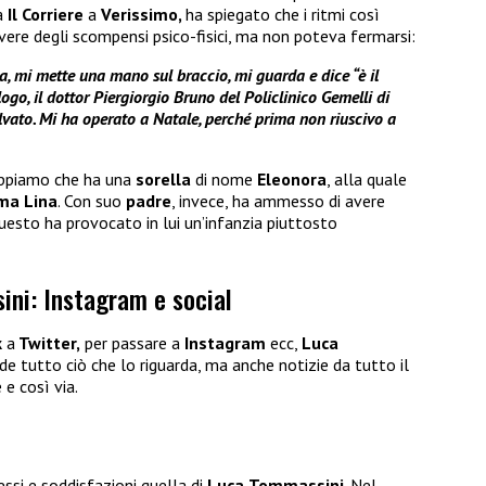
da
Il Corriere
a
Verissimo,
ha spiegato che i ritmi così
avere degli scompensi psico-fisici, ma non poteva fermarsi:
a, mi mette una mano sul braccio, mi guarda e dice “è il
go, il dottor Piergiorgio Bruno del Policlinico Gemelli di
lvato. Mi ha operato a Natale, perché prima non riuscivo a
sappiamo che ha una
sorella
di nome
Eleonora
, alla quale
ma
Lina
. Con suo
padre
, invece, ha ammesso di avere
uesto ha provocato in lui un’infanzia piuttosto
ni: Instagram e social
k
a
Twitter,
per passare a
Instagram
ecc,
Luca
de tutto ciò che lo riguarda, ma anche notizie da tutto il
 e così via.
essi e soddisfazioni quella di
Luca
Tommassini
. Nel