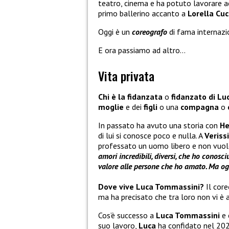
teatro, cinema e ha potuto lavorare 
primo ballerino accanto a
Lorella Cuc
Oggi è un
coreografo
di fama internazi
E ora passiamo ad altro…
Vita privata
Chi è la fidanzata
o
fidanzato di L
moglie
e dei
figli
o una
compagna
o
In passato ha avuto una storia con
He
di lui si conosce poco e nulla. A
Veriss
professato un uomo libero e non vuol
amori incredibili, diversi, che ho conos
valore alle persone che ho amato. Ma og
Dove vive Luca Tommassini?
Il core
ma ha precisato che tra loro non vi è 
Cos’è successo a
Luca Tommassini
e 
suo lavoro,
Luca
ha confidato nel 2025