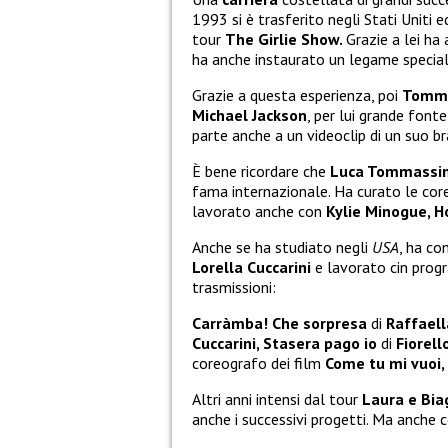
1993 si è trasferito negli Stati Uniti e
tour
The Girlie Show.
Grazie a lei ha
ha anche instaurato un legame specia
Grazie a questa esperienza, poi
Tomma
Michael Jackson
, per lui grande fonte
parte anche a un videoclip di un suo b
È bene ricordare che
Luca Tommassi
fama internazionale. Ha curato le core
lavorato anche con
Kylie Minogue, H
Anche se ha studiato negli
USA
, ha co
Lorella Cuccarini
e lavorato cin prog
trasmissioni:
Carràmba! Che sorpresa
di
Raffaella
Cuccarini, Stasera pago io
di
Fiorell
coreografo dei film
Come tu mi vuoi,
Altri anni intensi dal tour
Laura e Bia
anche i successivi progetti. Ma anche co