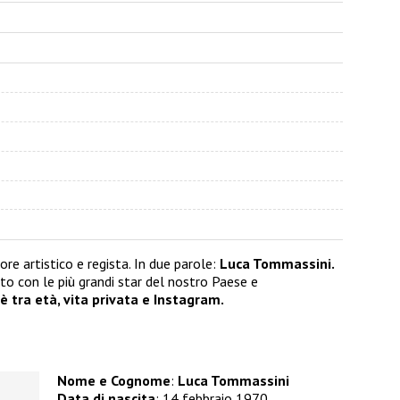
re artistico e regista. In due parole:
Luca Tommassini.
ato con le più grandi star del nostro Paese e
 è tra età, vita privata e Instagram.
Nome e Cognome
:
Luca Tommassini
Data di nascita
: 14 febbraio 1970