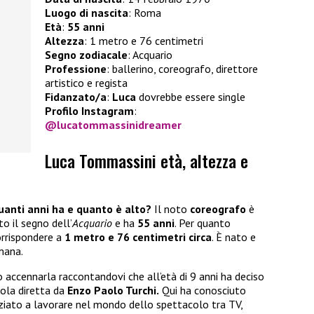
Luogo di nascita
: Roma
Età
:
55 anni
Altezza
: 1 metro e 76 centimetri
Segno zodiacale
: Acquario
Professione
: ballerino, coreografo, direttore
artistico e regista
Fidanzato/a
:
Luca
dovrebbe essere single
Profilo Instagram
:
@lucatommassinidreamer
Luca Tommassini età, altezza e
anti anni ha e quanto è alto?
Il noto
coreografo
è
o il segno dell’
Acquario
e ha
55 anni
. Per quanto
orrispondere a
1 metro e 76 centimetri circa
. È nato e
omana.
accennarla raccontandovi che all’età di 9 anni ha deciso
cuola diretta da
Enzo Paolo Turchi.
Qui ha conosciuto
niziato a lavorare nel mondo dello spettacolo tra TV,