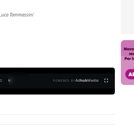
u Luca Tommassini
Ad
hub
Media
/
2
POWERED BY