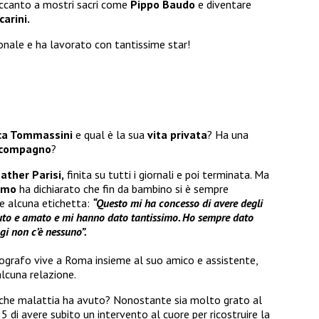
accanto a mostri sacri come
Pippo Baudo
e diventare
carini.
onale e ha lavorato con tantissime star!
uca Tommassini
e qual è la sua
vita privata
? Ha una
compagno
?
ather Parisi,
finita su tutti i giornali e poi terminata. Ma
imo
ha dichiarato che fin da bambino si è sempre
e alcuna etichetta:
“Questo mi ha concesso di avere degli
ciuto e amato e mi hanno dato tantissimo. Ho sempre dato
gi non c’è nessuno”.
ografo vive a Roma insieme al suo amico e assistente,
alcuna relazione.
che malattia ha avuto? Nonostante sia molto grato al
 di avere subito un intervento al cuore per ricostruire la