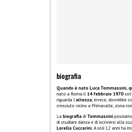
biografia
Quando è nato Luca Tommassini, qu
nato a Roma il
14 febbraio 1970
sott
riguarda l’
altezza
, invece, dovrebbe c
cresciuto vicino a Primavalle, zona r
La
biografia
di
Tommassini
possiamo 
di studiare danza e di iscriversi alla s
Lorella Cuccarini.
A soli 12 anni ha i