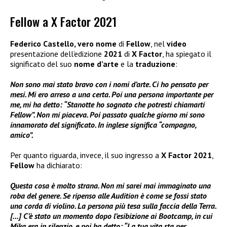
Fellow a X Factor 2021
Federico Castello, vero nome
di
Fellow
, nel
video
presentazione dell’edizione
2021
di
X
Factor
, ha spiegato il
significato del suo
nome d’arte
e la
traduzione
:
Non sono mai stato bravo con i nomi d’arte. Ci ho pensato per
mesi. Mi ero arreso a una certa. Poi una persona importante per
me, mi ha detto: “Stanotte ho sognato che potresti chiamarti
Fellow”. Non mi piaceva. Poi passato qualche giorno mi sono
innamorato del significato. In inglese significa “compagno,
amico”.
Per quanto riguarda, invece, il suo ingresso a
X Factor 2021
,
Fellow
ha dichiarato:
Questa cosa è molto strana. Non mi sarei mai immaginato una
roba del genere. Se ripenso alle Audition è come se fossi stato
una corda di violino. La persona più tesa sulla faccia della Terra.
[…] C’è stato un momento dopo l’esibizione ai Bootcamp, in cui
Mika era in silenzio, e poi ha detto: “La tua vita sta per