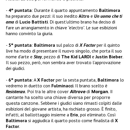
4° puntata
: Durante il quarto appuntamento
Baltimora
ha preparato due pezzi: il suo inedito
Altro
e
Un uomo che ti
ama
di
Lucio Battisti
. Di quest’ultimo brano ha deciso di
fare un arrangiamento in chiave “electro”. Le sue esibizioni
hanno convinto la giuria.
5° puntata
:
Baltimora
sul palco di
X Factor
per il quinto
live ha modo di presentare il nuovo singolo, che porta il suo
nome d’arte e
Stay
, pezzo di
The Kid LAROI
e
Justin Bieber
.
Il suo pezzo, però, non sembra aver trovato l’approvazione
dei giudici.
6° puntata
: A
X Factor
per la sesta puntata,
Baltimora
lo
vedremo in duetto con
Fulminacci
. Il brano scelto è
Resistenza
. Poi tra le altre cover
Altrove
di
Morgan
. Il
cantante ha scelto una chiave diversa per proporre
Sebbene i giudici siano rimasti colpiti dalle
questa canzone.
esibizioni del giovane artista, ha rischiato grosso. È finito,
infatti, al ballottaggio insieme a
Erio
, poi eliminato. Così
Baltimora
si aggiudica il quarto posto come finalista di
X
Factor
.