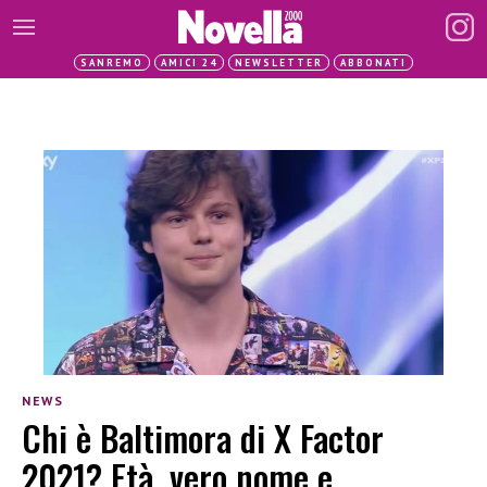
SANREMO
AMICI 24
NEWSLETTER
ABBONATI
NEWS
Chi è Baltimora di X Factor
2021? Età, vero nome e