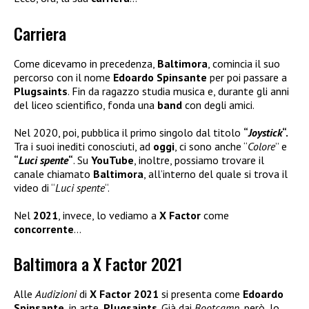
Carriera
Come dicevamo in precedenza,
Baltimora
, comincia il suo
percorso con il nome
Edoardo
Spinsante
per poi passare a
Plugsaints
. Fin da ragazzo studia musica e, durante gli anni
del liceo scientifico, fonda una
band
con degli amici.
Nel 2020, poi, pubblica il primo singolo dal titolo
“
Joystick
“.
Tra i suoi inediti conosciuti, ad
oggi
, ci sono anche “
Colore
” e
“
Luci spente
“
. Su
YouTube
, inoltre, possiamo trovare il
canale chiamato
Baltimora
, all’interno del quale si trova il
video di “
Luci spente
“.
Nel
2021
, invece, lo vediamo a
X Factor
come
concorrente
…
Baltimora a X Factor 2021
Alle
Audizioni
di
X Factor 2021
si presenta come
Edoardo
Spinsante
, in arte,
Plugsaints
. Già dai
Bootcamp
, però, lo