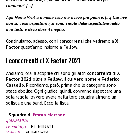
cambiare”. […]
Agli Home Visit ero meno teso ma avevo più panico. […] Dai live
non so cosa aspettarmi, si sono create delle aspettative nella
mia testa e devo dare il meglio.
Continuiamo, adesso, con i
concorrenti
che vedremo a
X
Factor
quest’anno insieme a
Fellow
…
I concorrenti di X Factor 2021
Andiamo, ora, a scoprire chi sono gli altri
concorrenti
di
X
Factor 2021
oltre a
Fellow
, il cui
vero nome
è
Federico
Castello
. Ricordiamo, però, prima che le categorie sono
state abolite. Ogni giudice, quindi, dovranno rispettare una
sola regola, ovvero avere nella loro squadra almeno un
solista e una band. Ecco la lista:
Squadra di
Emma Marrone
gIANMARIA
Le Endrigo
– ELIMINATI
Vale LP
– ELIMINATA