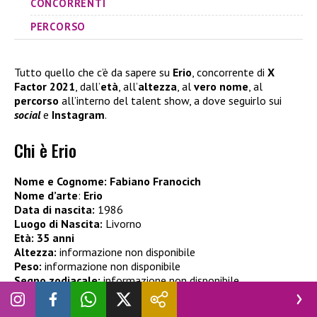
CONCORRENTI
PERCORSO
Tutto quello che c’è da sapere su
Erio
, concorrente di
X
Factor 2021
, dall’
età
, all’
altezza
, al
vero nome
, al
percorso
all’interno del talent show, a dove seguirlo sui
social
e
Instagram
.
Chi è Erio
Nome e Cognome: Fabiano Franocich
Nome d’arte
:
Erio
Data di nascita:
1986
Luogo di Nascita:
Livorno
Età:
35 anni
Altezza:
informazione non disponibile
Peso:
informazione non disponibile
Segno zodiacale:
informazione non disponibile
Professione:
informazione non disponibile
Fidanzato:
informazione non disponibile