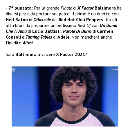
7° puntata
: Per la grande
Finale
di
X Factor
Baltimora
ha
diversi pezzi da portare sul palco. Il primo è un duetto con
Hell Raton
in
Otherside
dei
Red Hot Chili Peppers
. Tra gli
altri brani da preparare un bellissimo
Best Of
con
Un Uomo
Che Ti Ama
di
Lucio Battisti
,
Parole Di Burro
di
Carmen
Consoli
e
Turning Tables
d
i Adele
. Non mancherà anche
l’inedito
Altro
!
Sarà
Baltimora
a vincere
X Factor 2021
?