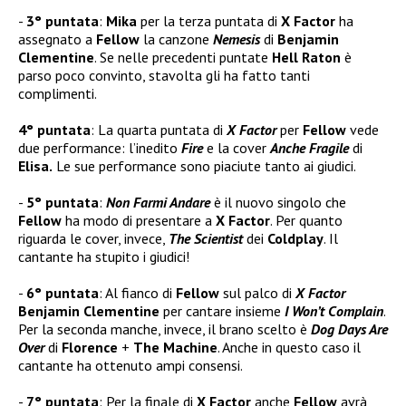
3° puntata
:
Mika
per la terza puntata di
X Factor
ha
assegnato a
Fellow
la canzone
Nemesis
di
Benjamin
Clementine
. Se nelle precedenti puntate
Hell Raton
è
parso poco convinto, stavolta gli ha fatto tanti
complimenti.
4° puntata
: La quarta puntata di
X Factor
per
Fellow
vede
due performance: l’inedito
Fire
e la cover
Anche Fragile
di
Elisa.
Le sue performance sono piaciute tanto ai giudici.
5° puntata
:
Non Farmi Andare
è il nuovo singolo che
Fellow
ha modo di presentare a
X Factor
. Per quanto
riguarda le cover, invece,
The Scientist
dei
Coldplay
. Il
cantante ha stupito i giudici!
6° puntata
: Al fianco di
Fellow
sul palco di
X Factor
Benjamin Clementine
per cantare insieme
I Won’t Complain
.
Per la seconda manche, invece, il brano scelto è
Dog Days Are
Over
di
Florence
+
The Machine
. Anche in questo caso il
cantante ha ottenuto ampi consensi.
7° puntata
: Per la finale di
X Factor
anche
Fellow
avrà