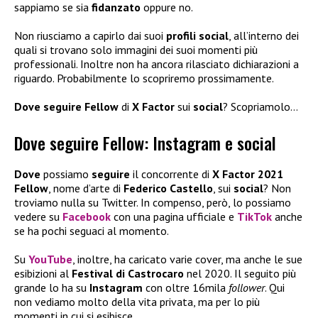
sappiamo se sia
fidanzato
oppure no.
Non riusciamo a capirlo dai suoi
profili social
, all’interno dei
quali si trovano solo immagini dei suoi momenti più
professionali. Inoltre non ha ancora rilasciato dichiarazioni a
riguardo. Probabilmente lo scopriremo prossimamente.
Dove seguire
Fellow
di
X Factor
sui
social
? Scopriamolo…
Dove seguire Fellow: Instagram e social
Dove
possiamo
seguire
il concorrente di
X Factor 2021
Fellow
, nome d’arte di
Federico Castello
, sui
social
? Non
troviamo nulla su Twitter. In compenso, però, lo possiamo
vedere su
Facebook
con una pagina ufficiale e
TikTok
anche
se ha pochi seguaci al momento.
Su
YouTube
, inoltre, ha caricato varie cover, ma anche le sue
esibizioni al
Festival di
Castrocaro
nel 2020. Il seguito più
grande lo ha su
Instagram
con oltre 16mila
follower
. Qui
non vediamo molto della vita privata, ma per lo più
momenti in cui si esibisce.