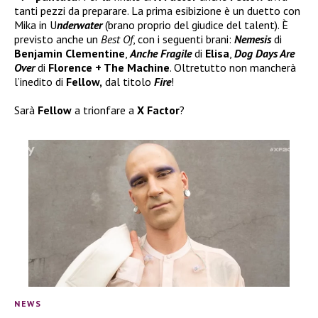
tanti pezzi da preparare. La prima esibizione è un duetto con
Mika in U
nderwater
(brano proprio del giudice del talent). È
previsto anche un
Best Of
, con i seguenti brani:
Nemesis
di
Benjamin
Clementine
,
Anche Fragile
di
Elisa
,
Dog Days Are
Over
di
Florence + The Machine
. Oltretutto non mancherà
l’inedito di
Fellow,
dal titolo
Fire
!
Sarà
Fellow
a trionfare a
X Factor
?
NEWS