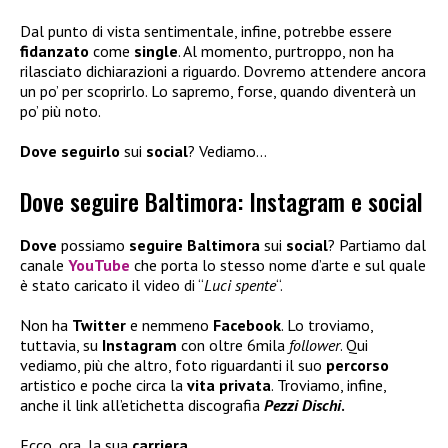
Dal punto di vista sentimentale, infine, potrebbe essere
fidanzato
come
single
. Al momento, purtroppo, non ha
rilasciato dichiarazioni a riguardo. Dovremo attendere ancora
un po’ per scoprirlo. Lo sapremo, forse, quando diventerà un
po’ più noto.
Dove seguirlo
sui
social
? Vediamo…
Dove seguire Baltimora: Instagram e social
Dove
possiamo
seguire Baltimora
sui
social
? Partiamo dal
canale
YouTube
che porta lo stesso nome d’arte e sul quale
è stato caricato il video di “
Luci spente
“.
Non ha
Twitter
e nemmeno
Facebook
. Lo troviamo,
tuttavia, su
Instagram
con oltre 6mila
follower
. Qui
vediamo, più che altro, foto riguardanti il suo
percorso
artistico e poche circa la
vita privata
. Troviamo, infine,
anche il link all’etichetta discografia
Pezzi Dischi
.
Ecco, ora, la sua
carriera
…