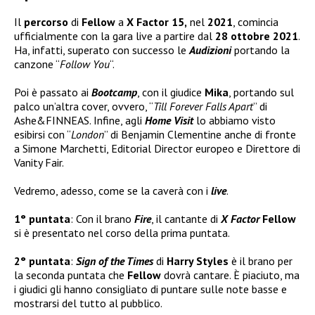
Il
percorso
di
Fellow
a
X Factor 15,
nel
2021
, comincia
ufficialmente con la gara live a partire dal
28 ottobre 2021
.
Ha, infatti, superato con successo le
Audizioni
portando la
canzone “
Follow You
“.
Poi è passato ai
Bootcamp
, con il giudice
Mika
, portando sul
palco un’altra cover, ovvero, “
Till Forever Falls Apart
” di
Ashe&FINNEAS. Infine, agli
Home Visit
lo abbiamo visto
esibirsi con “
London
” di Benjamin Clementine anche di fronte
a Simone Marchetti, Editorial Director europeo e Direttore di
Vanity Fair.
Vedremo, adesso, come se la caverà con i
live
.
1° puntata
: Con il brano
Fire
, il cantante di
X Factor
Fellow
si è presentato nel corso della prima puntata.
2° puntata
:
Sign of the Times
di
Harry Styles
è il brano per
la seconda puntata che
Fellow
dovrà cantare. È piaciuto, ma
i giudici gli hanno consigliato di puntare sulle note basse e
mostrarsi del tutto al pubblico.