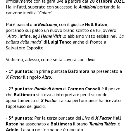
ufficialmente con la gara live a partire dal
28 ottobre 2021
.
Ha, infatti, superato con successo le
Audizioni
portando la
canzone inedita “
Colore
“.
Poi è passato ai
Bootcamp
, con il giudice
Hell Raton
,
portando sul palco un nuovo brano scritto da lui, ovvero,
“
Altro
“. Infine, agli
Home Visit
lo abbiamo visto esibirsi nel “
La
ballata della moda
” di
Luigi Tenco
anche di fronte a
Salvatore Esposito.
Vedremo, adesso, come se la caverà con i
live
.
1° puntata
: In prima puntata
Baltimora
ha presentato a
X Factor
il singolo
Altro.
2° puntata
:
Parole di burro
di
Carmen Consoli
è il pezzo
che
Baltimora
si trova a interpretare per il secondo
appuntamento di
X Factor
. La sua performance ha ricevuto
l’applauso dei giudici.
3° puntata
: Per la terza puntata dei
Live
di
X Factor
Hell
Raton
ha assegnato a
Baltimora
il brano
Turning Tables
, di
Adele.
La sua performance è piaciuta.