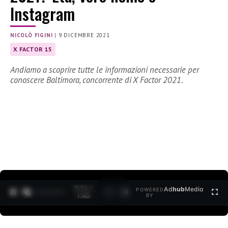
Instagram
NICOLÒ FIGINI
|
9 DICEMBRE 2021
X FACTOR 15
Andiamo a scoprire tutte le informazioni necessarie per
conoscere Baltimora, concorrente di X Factor 2021.
0:15 /
Ad
hub
Media
POWERED
1
/
2
1:40
BY