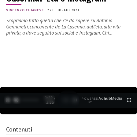
VINCENZO CHIANESE
|
23 FEBBRAIO 2021
Scopriamo tutto quello che c’è da sapere su Antonio
Gennarelli, concorrente de La Caserma, dall’età, alla vita
privata, a dove seguirlo sui social e Instagram. Chi…
0:30 /
Ad
hub
Media
POWERED
1
/
2
3:35
BY
Contenuti