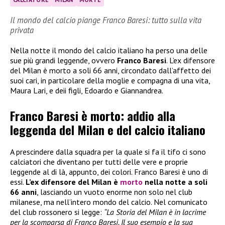
Il mondo del calcio piange Franco Baresi: tutto sulla vita
privata
Nella notte il mondo del calcio italiano ha perso una delle
sue più grandi leggende, ovvero
Franco Baresi
. L’ex difensore
del Milan è morto a soli 66 anni, circondato dall’affetto dei
suoi cari, in particolare della moglie e compagna di una vita,
Maura Lari, e deii figli, Edoardo e Giannandrea.
Franco Baresi è morto: addio alla
leggenda del Milan e del calcio italiano
A prescindere dalla squadra per la quale si fa il tifo ci sono
calciatori che diventano per tutti delle vere e proprie
leggende al di là, appunto, dei colori. Franco Baresi è uno di
essi.
L’ex difensore del Milan è
morto
nella notte a soli
66 anni
, lasciando un vuoto enorme non solo nel club
milanese, ma nell’intero mondo del calcio. Nel comunicato
del club rossonero si legge:
“La Storia del Milan è in lacrime
per la scomparsa di Franco Baresi. Il suo esempio e la sua