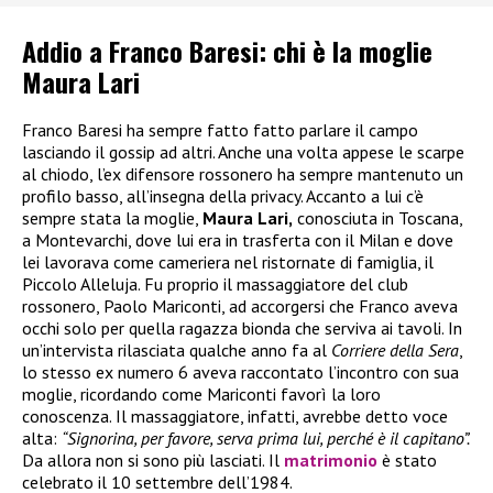
Addio a Franco Baresi: chi è la moglie
Maura Lari
Franco Baresi ha sempre fatto fatto parlare il campo
lasciando il gossip ad altri. Anche una volta appese le scarpe
al chiodo, l’ex difensore rossonero ha sempre mantenuto un
profilo basso, all’insegna della privacy. Accanto a lui c’è
sempre stata la moglie,
Maura Lari,
conosciuta in Toscana,
a Montevarchi, dove lui era in trasferta con il Milan e dove
lei lavorava come cameriera nel ristornate di famiglia, il
Piccolo Alleluja. Fu proprio il massaggiatore del club
rossonero, Paolo Mariconti, ad accorgersi che Franco aveva
occhi solo per quella ragazza bionda che serviva ai tavoli. In
un’intervista rilasciata qualche anno fa al
Corriere della Sera
,
lo stesso ex numero 6 aveva raccontato l’incontro con sua
moglie, ricordando come Mariconti favorì la loro
conoscenza. Il massaggiatore, infatti, avrebbe detto voce
alta:
“Signorina, per favore, serva prima lui, perché è il capitano”.
Da allora non si sono più lasciati. Il
matrimonio
è stato
celebrato il 10 settembre dell’1984.