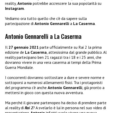
reality,
Antonio
potrebbe accrescere la sua popolarità su
Instagram
.
Vediamo ora tutto quello che c’è da sapere sulla
partecipazione di
Antonio Gennarelli
a
La Caserma
.
Antonio Gennarelli a La Caserma
Il
27 gennaio 2021
parte ufficialmente su Rai 2 la prima
edizione de
La Caserma
, attesissima dal grande pubblico. Al
reality partecipano ben 21 ragazzi tra i 18 e i 25 anni, che
dovranno vivere in una vera caserma ai tempi della Prima
Guerra Mondiale.
I concorrenti dovranno sottostare a dure e severe norme e
sottoporsi a numerosi allenamenti fisici. Tra i protagonisti
del programma c’è anche
Antonio Gennarelli
, già pronto a
mettersi in gioco con questa nuova avventura.
Ma perché il giovane partenopeo ha deciso di prendere parte
al reality di
Rai 2
? A svelarlo è lui in persona nel suo video di
presentazione.
Antonio
infatti vuole vivere una nuova