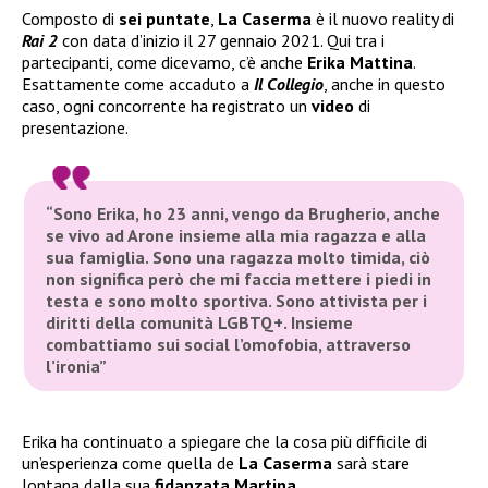
Composto di
sei puntate
,
La Caserma
è il nuovo reality di
Rai 2
con data d’inizio il 27 gennaio 2021. Qui tra i
partecipanti, come dicevamo, c’è anche
Erika Mattina
.
Esattamente come accaduto a
Il Collegio
, anche in questo
caso, ogni concorrente ha registrato un
video
di
presentazione.
“Sono Erika, ho 23 anni, vengo da Brugherio, anche
se vivo ad Arone insieme alla mia ragazza e alla
sua famiglia. Sono una ragazza molto timida, ciò
non significa però che mi faccia mettere i piedi in
testa e sono molto sportiva. Sono attivista per i
diritti della comunità LGBTQ+. Insieme
combattiamo sui social l’omofobia, attraverso
l’ironia”
Erika ha continuato a spiegare che la cosa più difficile di
un’esperienza come quella de
La Caserma
sarà stare
lontana dalla sua
fidanzata Martina
.