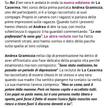
Su
Rai 2
ieri sera è andata in onda la
nuova edizione
de
La
Caserma.
Nel corso della prima puntata
Andrea Gramiccia
,
uno dei partecipanti, si è a lungo raccontato ai suoi
compagni. Proprio in camera con i ragazzi si parlava delle
prime impressioni sulle ragazze. Quando tutti i presenti
hanno chiesto ad
Andrea
di dire la sua, con molta
schiettezza il ragazzo li ha guardati commentando:
“
Le mie
preferenze? Io sono gay
“.
Le altre reclute
non ha fatto
commenti strani, anzi hanno sorriso e dato delle pacche
sulla spalla al loro collega.
Andrea Gramiccia
nella clip di presentazione ha detto di
aver affrontato una fase delicata della propria vita perché
innamorato ma non corrisposto:
“Sono stato malissimo, ho
passato un periodo di depressione”
. La recluta de
La Caserma
ha raccontato di essersi chiuso in sé stesso e una sera
quando sua madre l’ha sentito piangere ha svelato la verità.
La sua mamma l’aveva compreso:
“Non so come, sarà il
potere delle mamme. Però mi hanno capito e accettato tutti.
Con papà ne parlo meno, lui è una persona molto libera e
aperta, però forse il fatto di essere l’unico figlio maschio non
riesco a tirare fuori il discorso davanti a lui”.