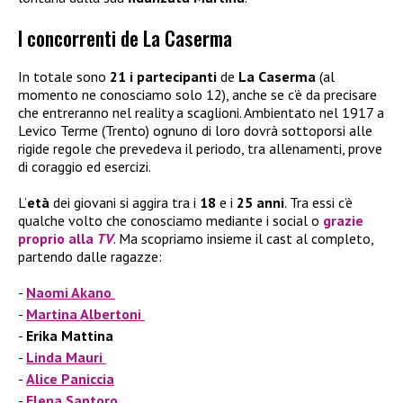
I concorrenti de La Caserma
In totale sono
21 i partecipanti
de
La Caserma
(al
momento ne conosciamo solo 12), anche se c’è da precisare
che entreranno nel reality a scaglioni. Ambientato nel 1917 a
Levico Terme (Trento) ognuno di loro dovrà sottoporsi alle
rigide regole che prevedeva il periodo, tra allenamenti, prove
di coraggio ed esercizi.
L’
età
dei giovani si aggira tra i
18
e i
25 anni
. Tra essi c’è
qualche volto che conosciamo mediante i social o
grazie
proprio alla
TV
. Ma scopriamo insieme il cast al completo,
partendo dalle ragazze:
Naomi Akano
Martina Albertoni
Erika Mattina
Linda Mauri
Alice Paniccia
Elena Santoro