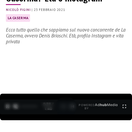
NICOLÒ FIGINI
|
23 FEBBRAIO 2021
LA CASERMA
Ecco tutto quello che sappiamo sul nuovo concorrente de La
Caserma, ovvero Denis Brioschi. Età, profilo Instagram e vita
privata
0:30 /
Ad
hub
Media
POWERED
1
/
2
1:40
BY