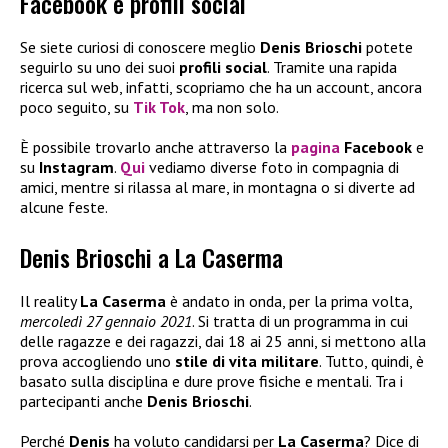
Facebook e profili social
Se siete curiosi di conoscere meglio
Denis Brioschi
potete
seguirlo su uno dei suoi
profili social
. Tramite una rapida
ricerca sul web, infatti, scopriamo che ha un account, ancora
poco seguito, su
Tik Tok
, ma non solo.
È possibile trovarlo anche attraverso la
pagina
Facebook
e
su
Instagram
.
Qui
vediamo diverse foto in compagnia di
amici, mentre si rilassa al mare, in montagna o si diverte ad
alcune feste.
Denis Brioschi a La Caserma
Il reality
La Caserma
è andato in onda, per la prima volta,
mercoledì 27 gennaio
2021
. Si tratta di un programma in cui
delle ragazze e dei ragazzi, dai 18 ai 25 anni, si mettono alla
prova accogliendo uno
stile di vita militare
. Tutto, quindi, è
basato sulla disciplina e dure prove fisiche e mentali. Tra i
partecipanti anche
Denis Brioschi
.
Perché
Denis
ha voluto candidarsi per
La Caserma
? Dice di