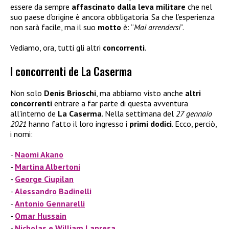
essere da sempre
affascinato dalla leva militare
che nel
suo paese d’origine è ancora obbligatoria. Sa che l’esperienza
non sarà facile, ma il suo
motto
è: “
Mai arrendersi
“.
Vediamo, ora, tutti gli altri
concorrenti
.
I concorrenti de La Caserma
Non solo
Denis Brioschi
, ma abbiamo visto anche
altri
concorrenti
entrare a far parte di questa avventura
all’interno de
La Caserma
. Nella settimana del
27
gennaio
2021
hanno fatto il loro ingresso i
primi dodici
. Ecco, perciò,
i nomi:
Naomi Akano
Martina Albertoni
George Ciupilan
Alessandro Badinelli
Antonio Gennarelli
Omar Hussain
Nicholas e William Lapresa