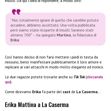
insulti. Da qui l’idea di rispondere, a modo loro:
“Noi, totalmente ignare di quello che sarebbe potuto
accadere, abbiamo accettato. Una volta pubblicata
però siamo state ricoperte di insulti. Saranno stati
almeno 700″
– ha spiegato
Martina
, la fidanzata di
Erika
.
Così hanno deciso di non farsi mettere i piedi in testa da
nessuno, bensì manifestare pubblicamente il loro amore e
replicare ai vari attacchi in modo molto elegante ed ironico.
Le due ragazze potete trovarle anche su
Tik Tok
(
cliccando
qui
).
Come dicevamo
Erika
fa parte del
cast
de
La Caserma
…
Erika Mattina a La Caserma