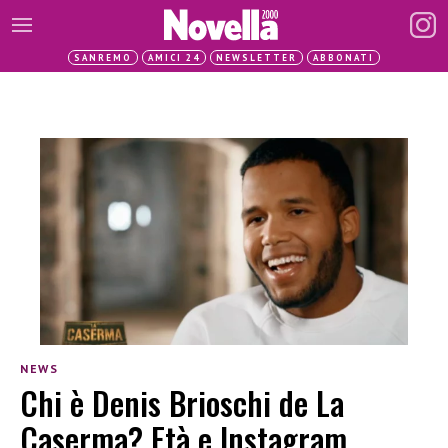
SANREMO
AMICI 24
NEWSLETTER
ABBONATI
NEWS
Chi è Denis Brioschi de La
Caserma? Età e Instagram