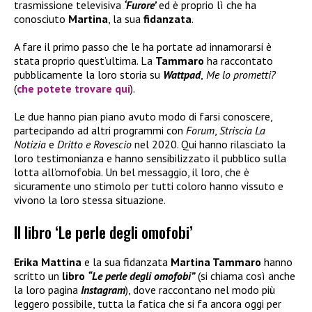
trasmissione televisiva
‘Furore’
ed è proprio lì che ha
conosciuto
Martina
, la sua
fidanzata
.
A fare il primo passo che le ha portate ad innamorarsi è
stata proprio quest’ultima. La
Tammaro
ha raccontato
pubblicamente la loro storia su
Wattpad
,
Me lo prometti?
(
che potete trovare qui
).
Le due hanno pian piano avuto modo di farsi conoscere,
partecipando ad altri programmi con
Forum
,
Striscia La
Notizia
e
Dritto e Rovescio
nel 2020. Qui hanno rilasciato la
loro testimonianza e hanno sensibilizzato il pubblico sulla
lotta all’omofobia. Un bel messaggio, il loro, che è
sicuramente uno stimolo per tutti coloro hanno vissuto e
vivono la loro stessa situazione.
Il libro ‘Le perle degli omofobi’
Erika Mattina
e la sua fidanzata
Martina Tammaro
hanno
scritto un
libro
“Le perle degli omofobi”
(si chiama così anche
la loro pagina
Instagram
), dove raccontano nel modo più
leggero possibile, tutta la fatica che si fa ancora oggi per