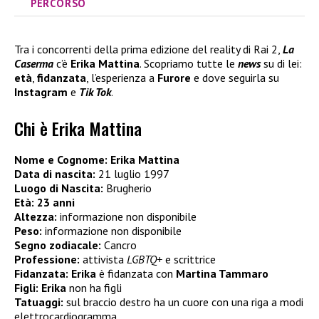
PERCORSO
Tra i concorrenti della prima edizione del reality di Rai 2,
La
Caserma
c’è
Erika Mattina
. Scopriamo tutte le
news
su di lei:
età
,
fidanzata
, l’esperienza a
Furore
e dove seguirla su
Instagram
e
Tik Tok
.
Chi è Erika Mattina
Nome e Cognome:
Erika Mattina
Data di nascita:
21 luglio 1997
Luogo di Nascita:
Brugherio
Età:
23 anni
Altezza:
informazione non disponibile
Peso:
informazione non disponibile
Segno zodiacale:
Cancro
Professione:
attivista
LGBTQ+
e scrittrice
Fidanzata:
Erika
è fidanzata con
Martina Tammaro
Figli:
Erika
non ha figli
Tatuaggi:
sul braccio destro ha un cuore con una riga a modi
elettrocardiogramma