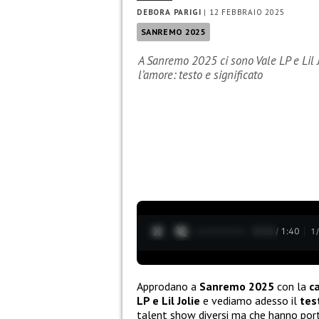
DEBORA PARIGI
|
12 FEBBRAIO 2025
SANREMO 2025
A Sanremo 2025 ci sono Vale LP e Lil 
l’amore: testo e significato
0:13 / 1:40
1
Approdano a
Sanremo 2025
con la
c
LP e Lil Jolie
e vediamo adesso il
tes
talent show diversi ma che hanno por