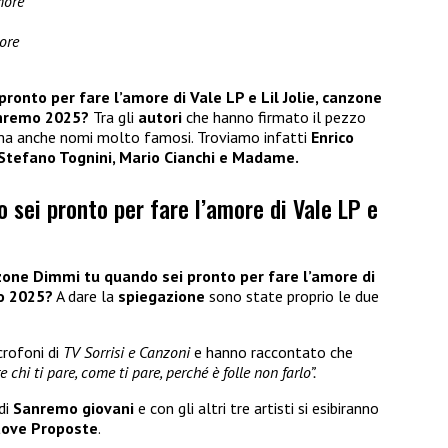
more
ore
ronto per fare l’amore di Vale LP e Lil Jolie, canzone
anremo 2025?
Tra gli
autori
che hanno firmato il pezzo
 ma anche nomi molto famosi. Troviamo infatti
Enrico
Stefano Tognini, Mario Cianchi e Madame.
 sei pronto per fare l’amore di Vale LP e
nzone Dimmi tu quando sei pronto per fare l’amore di
mo 2025?
A dare la
spiegazione
sono state proprio le due
crofoni di
TV Sorrisi e Canzoni
e hanno raccontato che
 chi ti pare, come ti pare, perché è folle non farlo”.
 di
Sanremo giovani
e con gli altri tre artisti si esibiranno
ove Proposte
.