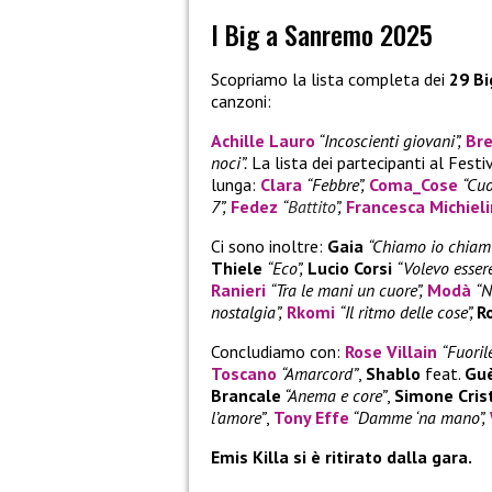
I Big a Sanremo 2025
Scopriamo la lista completa dei
29 Bi
canzoni:
Achille Lauro
“Incoscienti giovani”,
Br
noci”.
La lista dei partecipanti al Fest
lunga:
Clara
“Febbre”,
Coma_Cose
“Cuo
7”,
Fedez
“
Battito
”,
Francesca Michieli
Ci sono inoltre:
Gaia
“Chiamo io chiami
Thiele
“Eco”,
Lucio Corsi
“Volevo esser
Ranieri
“Tra le mani un cuore”,
Modà
“N
nostalgia”,
Rkomi
“Il ritmo delle cose”,
R
Concludiamo con:
Rose Villain
“Fuoril
Toscano
“Amarcord”
,
Shablo
feat.
Gu
Brancale
“Anema e core”
,
Simone Crist
l’amore”
,
Tony Effe
“Damme ‘na mano”,
Emis Killa si è ritirato dalla gara.