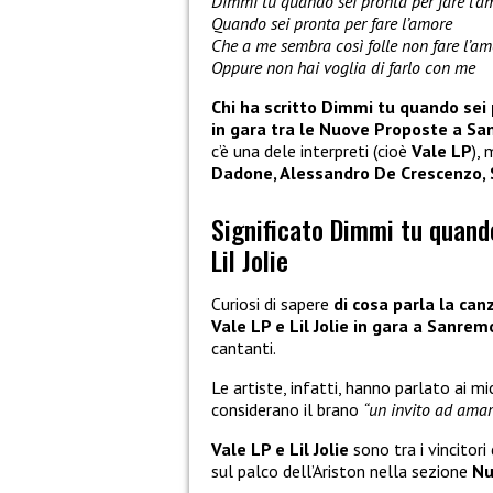
Dimmi tu quando sei pronta per fare l’a
Quando sei pronta per fare l’amore
Che a me sembra così folle non fare l’am
Oppure non hai voglia di farlo con me
Chi ha scritto Dimmi tu quando sei p
in gara tra le Nuove Proposte a S
c’è una dele interpreti (cioè
Vale LP
),
Dadone, Alessandro De Crescenzo, 
Significato Dimmi tu quando
Lil Jolie
Curiosi di sapere
di cosa parla la ca
Vale LP e Lil Jolie in gara a Sanre
cantanti.
Le artiste, infatti, hanno parlato ai mi
considerano il brano
“un invito ad amare
Vale LP e Lil Jolie
sono tra i vincitori
sul palco dell’Ariston nella sezione
Nu