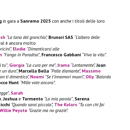
g
in gara a
Sanremo 2025
con anche i titoli delle loro
esh
“La tana del granchio”,
Brunori SAS
“L’albero delle
ival è ancora molto
ricini”,
Elodie
“Dimenticarsi alle
n
“Fango in Paradiso”
,
Francesco Gabbani
“Viva la vita”.
 tu”
,
Giorgia
“La cura per me”
,
Irama
“Lentamente”,
Joan
e un duro”,
Marcella Bella
“Pelle diamante”,
Massimo
on ti dimentico”,
Noemi
“Se t’innamori muori”,
Olly
“Balorda
occo Hunt
“Mille vote ancora”.
egge”
,
Sarah
è
,
Joshua
e
Tormento
“La mia parola”
,
Serena
icchi
“Quando sarai piccola”,
The Kolors
“Tu con chi fai
Willie Peyote
“Grazie ma no grazie”.