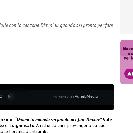
Jolie con la canzone Dimmi tu quando sei pronto per fare
Ad
hub
Media
/
2
POWERED BY
anzone
“Dimmi tu quando sei pronto per fare l’amore”
Vale
to
e il
significato
. Amiche da anni, provengono da due
tato fortuna a entrambe.