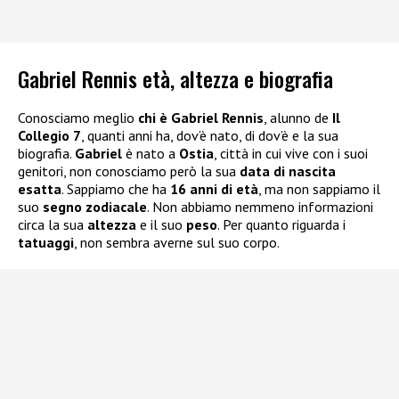
Gabriel Rennis età, altezza e biografia
Conosciamo meglio
chi è Gabriel Rennis
, alunno de
Il
Collegio 7
, quanti anni ha, dov’è nato, di dov’è e la sua
biografia.
Gabriel
è nato a
Ostia
, città in cui vive con i suoi
genitori, non conosciamo però la sua
data di nascita
esatta
. Sappiamo che ha
16 anni di età
, ma non sappiamo il
suo
segno zodiacale
. Non abbiamo nemmeno informazioni
circa la sua
altezza
e il suo
peso
. Per quanto riguarda i
tatuaggi
, non sembra averne sul suo corpo.