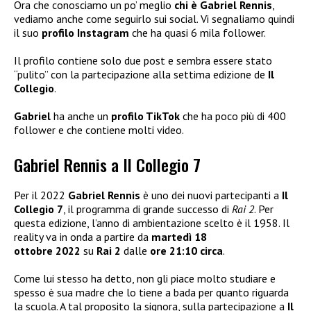
Ora che conosciamo un po’ meglio
chi è Gabriel Rennis
,
vediamo anche come seguirlo sui social. Vi segnaliamo quindi
il suo
profilo Instagram
che ha quasi 6 mila follower.
Il profilo contiene solo due post e sembra essere stato
“pulito” con la partecipazione alla settima edizione de
Il
Collegio
.
Gabriel
ha anche un
profilo TikTok
che ha poco più di 400
follower e che contiene molti video.
Gabriel Rennis a Il Collegio 7
Per il 2022
Gabriel Rennis
è uno dei nuovi partecipanti a
Il
Collegio 7
, il programma di grande successo di
Rai 2
. Per
questa edizione, l’anno di ambientazione scelto è il 1958. Il
reality va in onda a partire da
martedì 18
ottobre
2022
su
Rai 2
dalle
ore 21:10 circa
.
Come lui stesso ha detto, non gli piace molto studiare e
spesso è sua madre che lo tiene a bada per quanto riguarda
la scuola. A tal proposito la signora, sulla partecipazione a
Il