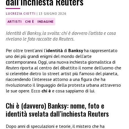
dall’inchiesta Reuters
LUCREZIA CIOTTI
|
13 GIUGNO 2026
ARTISTI
CHI È
INDAGINE
Identità di Banksy, la svolta: chi è davvero l’artista e cosa
rivelano le foto raccolte da Reuters.
Per oltre trent’anni l’
identità
di
Banksy
ha rappresentato
uno dei più grandi enigmi del mondo dell’arte
contemporanea. Oggi, una nuova inchiesta giornalistica di
Reuters
riporta al centro del dibattito il nome dell’uomo che
si celerebbe dietro lo street artist più famoso del pianeta,
riaccendendo l’interesse attorno a una figura che ha
rivoluzionato il linguaggio della protesta urbana attraverso
le sue opere. Ecco
chi è
e cosa sappiamo di lui.
Chi è (davvero) Banksy: nome, foto e
identità svelata dall’inchiesta Reuters
Dopo anni di speculazioni e teorie, il mistero che ha