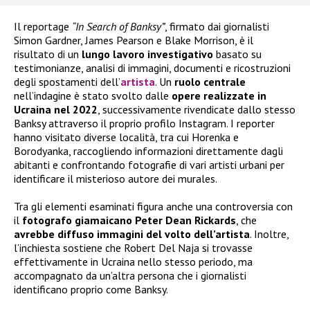
Il reportage
“In Search of Banksy”
, firmato dai giornalisti
Simon Gardner, James Pearson e Blake Morrison, è il
risultato di un
lungo lavoro investigativo
basato su
testimonianze, analisi di immagini, documenti e ricostruzioni
degli spostamenti dell’
artista
. Un
ruolo centrale
nell’indagine è stato svolto dalle
opere realizzate in
Ucraina nel 2022
, successivamente rivendicate dallo stesso
Banksy attraverso il proprio profilo Instagram. I reporter
hanno visitato diverse località, tra cui Horenka e
Borodyanka, raccogliendo informazioni direttamente dagli
abitanti e confrontando fotografie di vari artisti urbani per
identificare il misterioso autore dei murales.
Tra gli elementi esaminati figura anche una controversia con
il
fotografo giamaicano Peter Dean Rickards
, che
avrebbe diffuso immagini del volto dell’artista
. Inoltre,
l’inchiesta sostiene che Robert Del Naja si trovasse
effettivamente in Ucraina nello stesso periodo, ma
accompagnato da un’altra persona che i giornalisti
identificano proprio come Banksy.