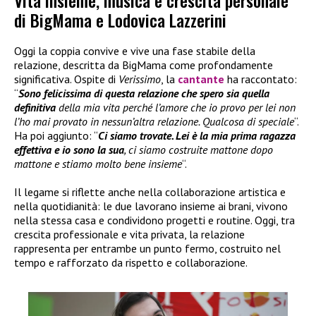
Vita insieme, musica e crescita personale
di BigMama e Lodovica Lazzerini
Oggi la coppia convive e vive una fase stabile della
relazione, descritta da BigMama come profondamente
significativa. Ospite di
Verissimo
, la
cantante
ha raccontato:
“
Sono felicissima di questa relazione che spero sia quella
definitiva
della mia vita perché l’amore che io provo per lei non
l’ho mai provato in nessun’altra relazione. Qualcosa di speciale
“.
Ha poi aggiunto: “
Ci siamo trovate. Lei è la mia prima ragazza
effettiva e io sono la sua
, ci siamo costruite mattone dopo
mattone e stiamo molto bene insieme
“.
Il legame si riflette anche nella collaborazione artistica e
nella quotidianità: le due lavorano insieme ai brani, vivono
nella stessa casa e condividono progetti e routine. Oggi, tra
crescita professionale e vita privata, la relazione
rappresenta per entrambe un punto fermo, costruito nel
tempo e rafforzato da rispetto e collaborazione.