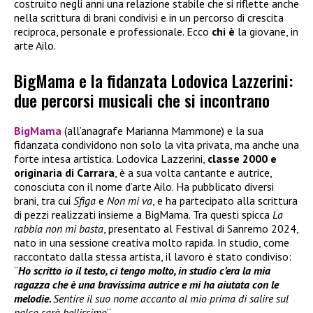
costruito negli anni una relazione stabile che si riflette anche
nella scrittura di brani condivisi e in un percorso di crescita
reciproca, personale e professionale. Ecco
chi è
la giovane, in
arte Ailo.
BigMama e la fidanzata Lodovica Lazzerini:
due percorsi musicali che si incontrano
BigMama
(all’anagrafe Marianna Mammone) e la sua
fidanzata condividono non solo la vita privata, ma anche una
forte intesa artistica. Lodovica Lazzerini,
classe 2000 e
originaria di Carrara
, è a sua volta cantante e autrice,
conosciuta con il nome d’arte Ailo. Ha pubblicato diversi
brani, tra cui
Sfiga
e
Non mi va
, e ha partecipato alla scrittura
di pezzi realizzati insieme a BigMama. Tra questi spicca
La
rabbia non mi basta
, presentato al Festival di Sanremo 2024,
nato in una sessione creativa molto rapida. In studio, come
raccontato dalla stessa artista, il lavoro è stato condiviso:
“
Ho scritto io il testo, ci tengo molto, in studio c’era la mia
ragazza che è una bravissima autrice e mi ha aiutata con le
melodie.
Sentire il suo nome accanto al mio prima di salire sul
palco sarà bellissimo
“.