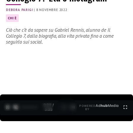
DEBORA PARIGI
|
8 NOVEMBRE 2022
CHI È
Ciò che c’è da sapere su Gabriel Rennis, alunno de Il
Collegio 7, dalla biografia, alla vita privata fino a come
seguirlo sui social.
0:30 /
Ad
hub
Media
POWERED
1
/
2
3:35
BY