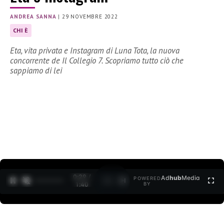
ANDREA SANNA
|
29 NOVEMBRE 2022
CHI È
Eta, vita privata e Instagram di Luna Tota, la nuova
concorrente de Il Collegio 7. Scopriamo tutto ciò che
sappiamo di lei
0:30 /
Ad
hub
Media
POWERED
1
/
2
1:40
BY