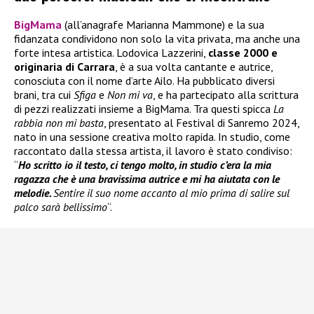
BigMama
(all’anagrafe Marianna Mammone) e la sua
fidanzata condividono non solo la vita privata, ma anche una
forte intesa artistica. Lodovica Lazzerini,
classe 2000 e
originaria di Carrara
, è a sua volta cantante e autrice,
conosciuta con il nome d’arte Ailo. Ha pubblicato diversi
brani, tra cui
Sfiga
e
Non mi va
, e ha partecipato alla scrittura
di pezzi realizzati insieme a BigMama. Tra questi spicca
La
rabbia non mi basta
, presentato al Festival di Sanremo 2024,
nato in una sessione creativa molto rapida. In studio, come
raccontato dalla stessa artista, il lavoro è stato condiviso:
“
Ho scritto io il testo, ci tengo molto, in studio c’era la mia
ragazza che è una bravissima autrice e mi ha aiutata con le
melodie.
Sentire il suo nome accanto al mio prima di salire sul
palco sarà bellissimo
“.