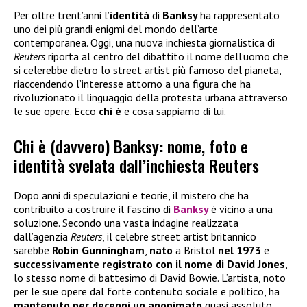
Per oltre trent’anni l’
identità
di
Banksy
ha rappresentato
uno dei più grandi enigmi del mondo dell’arte
contemporanea. Oggi, una nuova inchiesta giornalistica di
Reuters
riporta al centro del dibattito il nome dell’uomo che
si celerebbe dietro lo street artist più famoso del pianeta,
riaccendendo l’interesse attorno a una figura che ha
rivoluzionato il linguaggio della protesta urbana attraverso
le sue opere. Ecco
chi è
e cosa sappiamo di lui.
Chi è (davvero) Banksy: nome, foto e
identità svelata dall’inchiesta Reuters
Dopo anni di speculazioni e teorie, il mistero che ha
contribuito a costruire il fascino di
Banksy
è vicino a una
soluzione. Secondo una vasta indagine realizzata
dall’agenzia
Reuters
, il celebre street artist britannico
sarebbe
Robin Gunningham
,
nato
a Bristol
nel 1973
e
successivamente registrato con il nome di David Jones
,
lo stesso nome di battesimo di David Bowie. L’artista, noto
per le sue opere dal forte contenuto sociale e politico, ha
mantenuto per decenni un anonimato
quasi assoluto,