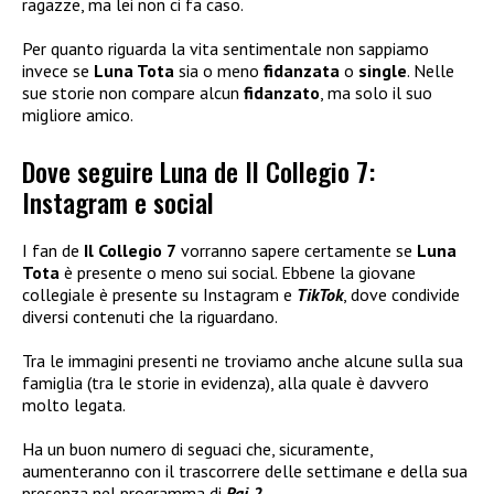
ragazze, ma lei non ci fa caso.
Per quanto riguarda la vita sentimentale non sappiamo
invece se
Luna Tota
sia o meno
fidanzata
o
single
. Nelle
sue storie non compare alcun
fidanzato
, ma solo il suo
migliore amico.
Dove seguire Luna de Il Collegio 7:
Instagram e social
I fan de
Il Collegio 7
vorranno sapere certamente se
Luna
Tota
è presente o meno sui social. Ebbene la giovane
collegiale è presente su Instagram e
TikTok
, dove condivide
diversi contenuti che la riguardano.
Tra le immagini presenti ne troviamo anche alcune sulla sua
famiglia (tra le storie in evidenza), alla quale è davvero
molto legata.
Ha un buon numero di seguaci che, sicuramente,
aumenteranno con il trascorrere delle settimane e della sua
presenza nel programma di
Rai 2.