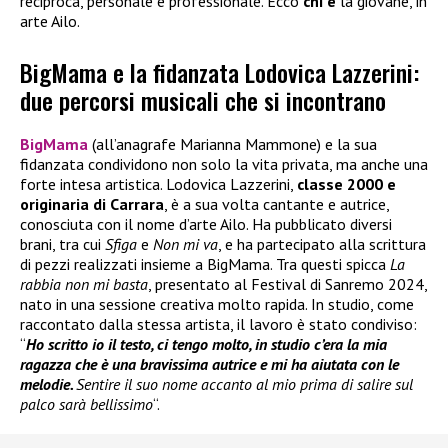
reciproca, personale e professionale. Ecco
chi è
la giovane, in
arte Ailo.
BigMama e la fidanzata Lodovica Lazzerini:
due percorsi musicali che si incontrano
BigMama
(all’anagrafe Marianna Mammone) e la sua
fidanzata condividono non solo la vita privata, ma anche una
forte intesa artistica. Lodovica Lazzerini,
classe 2000 e
originaria di Carrara
, è a sua volta cantante e autrice,
conosciuta con il nome d’arte Ailo. Ha pubblicato diversi
brani, tra cui
Sfiga
e
Non mi va
, e ha partecipato alla scrittura
di pezzi realizzati insieme a BigMama. Tra questi spicca
La
rabbia non mi basta
, presentato al Festival di Sanremo 2024,
nato in una sessione creativa molto rapida. In studio, come
raccontato dalla stessa artista, il lavoro è stato condiviso:
“
Ho scritto io il testo, ci tengo molto, in studio c’era la mia
ragazza che è una bravissima autrice e mi ha aiutata con le
melodie.
Sentire il suo nome accanto al mio prima di salire sul
palco sarà bellissimo
“.