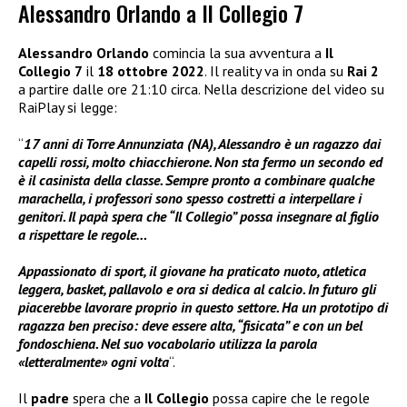
Alessandro Orlando a Il Collegio 7
Alessandro Orlando
comincia la sua avventura a
Il
Collegio 7
il
18 ottobre 2022
. Il reality va in onda su
Rai 2
a partire dalle ore 21:10 circa. Nella descrizione del video su
RaiPlay si legge:
“
17 anni di Torre Annunziata (NA), Alessandro è un ragazzo dai
capelli rossi, molto chiacchierone. Non sta fermo un secondo ed
è il casinista della classe. Sempre pronto a combinare qualche
marachella, i professori sono spesso costretti a interpellare i
genitori. Il papà spera che “Il Collegio” possa insegnare al figlio
a rispettare le regole…
Appassionato di sport, il giovane ha praticato nuoto, atletica
leggera, basket, pallavolo e ora si dedica al calcio. In futuro gli
piacerebbe lavorare proprio in questo settore. Ha un prototipo di
ragazza ben preciso: deve essere alta, “fisicata” e con un bel
fondoschiena. Nel suo vocabolario utilizza la parola
«letteralmente» ogni volta
“.
Il
padre
spera che a
Il Collegio
possa capire che le regole