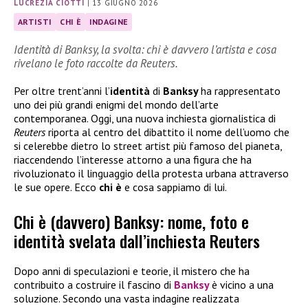
LUCREZIA CIOTTI
|
13 GIUGNO 2026
ARTISTI
CHI È
INDAGINE
Identità di Banksy, la svolta: chi è davvero l’artista e cosa
rivelano le foto raccolte da Reuters.
Per oltre trent’anni l’
identità
di
Banksy
ha rappresentato
uno dei più grandi enigmi del mondo dell’arte
contemporanea. Oggi, una nuova inchiesta giornalistica di
Reuters
riporta al centro del dibattito il nome dell’uomo che
si celerebbe dietro lo street artist più famoso del pianeta,
riaccendendo l’interesse attorno a una figura che ha
rivoluzionato il linguaggio della protesta urbana attraverso
le sue opere. Ecco
chi è
e cosa sappiamo di lui.
Chi è (davvero) Banksy: nome, foto e
identità svelata dall’inchiesta Reuters
Dopo anni di speculazioni e teorie, il mistero che ha
contribuito a costruire il fascino di
Banksy
è vicino a una
soluzione. Secondo una vasta indagine realizzata