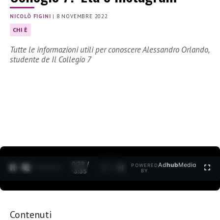
NICOLÒ FIGINI
|
8 NOVEMBRE 2022
CHI È
Tutte le informazioni utili per conoscere Alessandro Orlando,
studente de Il Collegio 7
0:30 /
Ad
hub
Media
POWERED
1
/
2
3:35
BY
Contenuti