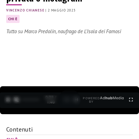
VINCENZO CHIANESE
|
2 MAGGIO 2023
CHI È
Tutto su Marco Predolin, naufrago de L’Isola dei Famosi
0:30 /
Ad
hub
Media
POWERED
1
/
2
1:40
BY
Contenuti