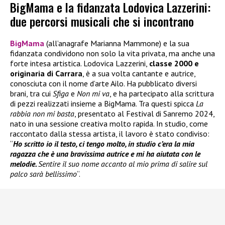
BigMama e la fidanzata Lodovica Lazzerini:
due percorsi musicali che si incontrano
BigMama
(all’anagrafe Marianna Mammone) e la sua
fidanzata condividono non solo la vita privata, ma anche una
forte intesa artistica. Lodovica Lazzerini,
classe 2000 e
originaria di Carrara
, è a sua volta cantante e autrice,
conosciuta con il nome d’arte Ailo. Ha pubblicato diversi
brani, tra cui
Sfiga
e
Non mi va
, e ha partecipato alla scrittura
di pezzi realizzati insieme a BigMama. Tra questi spicca
La
rabbia non mi basta
, presentato al Festival di Sanremo 2024,
nato in una sessione creativa molto rapida. In studio, come
raccontato dalla stessa artista, il lavoro è stato condiviso:
“
Ho scritto io il testo, ci tengo molto, in studio c’era la mia
ragazza che è una bravissima autrice e mi ha aiutata con le
melodie.
Sentire il suo nome accanto al mio prima di salire sul
palco sarà bellissimo
“.