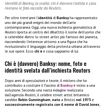
Identità di Banksy, la svolta: chi è davvero l’artista e cosa
rivelano le foto raccolte da Reuters.
Per oltre trent’anni l’
identità
di
Banksy
ha rappresentato
uno dei più grandi enigmi del mondo dell’arte
contemporanea. Oggi, una nuova inchiesta giornalistica di
Reuters
riporta al centro del dibattito il nome dell’uomo che
si celerebbe dietro lo street artist più famoso del pianeta,
riaccendendo l’interesse attorno a una figura che ha
rivoluzionato il linguaggio della protesta urbana attraverso
le sue opere. Ecco
chi è
e cosa sappiamo di lui.
Chi è (davvero) Banksy: nome, foto e
identità svelata dall’inchiesta Reuters
Dopo anni di speculazioni e teorie, il mistero che ha
contribuito a costruire il fascino di
Banksy
è vicino a una
soluzione. Secondo una vasta indagine realizzata
dall’agenzia
Reuters
, il celebre street artist britannico
sarebbe
Robin Gunningham
,
nato
a Bristol
nel 1973
e
successivamente registrato con il nome di David Jones
,