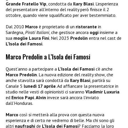
Grande Fratello Vip
, condotta da
Ilary
Blasi
. L’esperienza
del presentatore all’interno del reality però finisce il 2
ottobre, quando viene squalificato per aver bestemmiato.
Dal 2010
Marco
è proprietario di un
ristorante
in
Sardegna,
Pirati Italiani
, che gestisce ancora
oggi
insieme a
sua
moglie Laura Fini
. Nel 2023
Predolin
entra nel cast de
L’Isola dei Famosi
.
Marco Predolin a L’Isola dei Famosi
Quest’anno a partecipare a
L’Isola dei Famosi
c’è anche
Marco Predolin
. La nuova edizione del reality show, che
anche stavolta sarà condottà da
Ilary Blasi
, partirà su
Canale 5
lunedì 17 aprile
. Ad affiancare la presentatrice in
studio nelle vesti di opinionisti ci saranno
Vladimir Luxuria
ed
Enrico Papi
.
Alvin
invece sarà ancora l’inviato
dall’Honduras.
Marco
così si metterà alla prova con questa nuova
esperienza e di certo ne vedremo di belle. Ma chi sono gli
altri
naufraghi
de
L’Isola dei Famosi
? Facciamo la loro