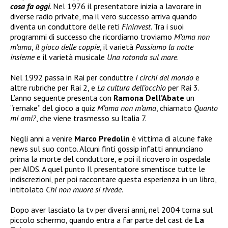
cosa fa oggi
. Nel 1976 il presentatore inizia a lavorare in
diverse radio private, ma il vero successo arriva quando
diventa un conduttore delle reti
Fininvest
. Tra i suoi
programmi di successo che ricordiamo troviamo
M’ama non
m’ama
,
Il gioco delle coppie
, il varietà
Passiamo la notte
insieme
e il varietà musicale
Una rotonda sul mare
.
Nel 1992 passa in Rai per conduttre
I circhi del mondo
e
altre rubriche per Rai 2, e
La cultura dell’occhio
per Rai 3.
L’anno seguente presenta con
Ramona Dell’Abate
un
“remake” del gioco a quiz
M’ama non m’ama
, chiamato
Quanto
mi ami?
, che viene trasmesso su Italia 7.
Negli anni a venire
Marco Predolin
è vittima di alcune fake
news sul suo conto. Alcuni finti gossip infatti annunciano
prima la morte del conduttore, e poi il ricovero in ospedale
per AIDS. A quel punto Il presentatore smentisce tutte le
indiscrezioni, per poi raccontare questa esperienza in un libro,
intitolato
Chi non muore si rivede
.
Dopo aver lasciato la tv per diversi anni, nel 2004 torna sul
piccolo schermo, quando entra a far parte del cast de
La