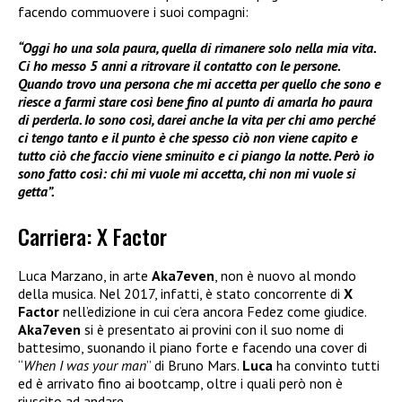
facendo commuovere i suoi compagni:
“Oggi ho una sola paura, quella di rimanere solo nella mia vita.
Ci ho messo 5 anni a ritrovare il contatto con le persone.
Quando trovo una persona che mi accetta per quello che sono e
riesce a farmi stare così bene fino al punto di amarla ho paura
di perderla. Io sono così, darei anche la vita per chi amo perché
ci tengo tanto e il punto è che spesso ciò non viene capito e
tutto ciò che faccio viene sminuito e ci piango la notte. Però io
sono fatto così: chi mi vuole mi accetta, chi non mi vuole si
getta”.
Carriera: X Factor
Luca Marzano, in arte
Aka7even
, non è nuovo al mondo
della musica. Nel 2017, infatti, è stato concorrente di
X
Factor
nell’edizione in cui c’era ancora Fedez come giudice.
Aka7even
si è presentato ai provini con il suo nome di
battesimo, suonando il piano forte e facendo una cover di
“
When I was your man
” di Bruno Mars.
Luca
ha convinto tutti
ed è arrivato fino ai bootcamp, oltre i quali però non è
riuscito ad andare.