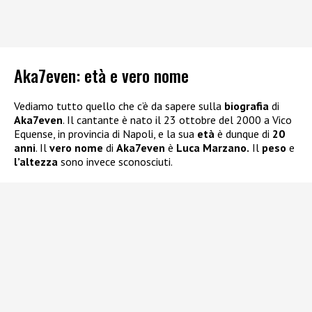
Aka7even: età e vero nome
Vediamo tutto quello che c’è da sapere sulla
biografia
di
Aka7even
. Il cantante è nato il 23 ottobre del 2000 a Vico
Equense, in provincia di Napoli, e la sua
età
è dunque di
20
anni
. Il
vero nome
di
Aka7even
è
Luca Marzano.
Il
peso
e
l’altezza
sono invece sconosciuti.