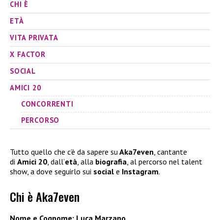
CHI È
ETÀ
VITA PRIVATA
X FACTOR
SOCIAL
AMICI 20
CONCORRENTI
PERCORSO
Tutto quello che c’è da sapere su
Aka7even
, cantante
di
Amici 20
, dall’
età
, alla
biografia
, al percorso nel talent
show, a dove seguirlo sui
social
e
Instagram
.
Chi è Aka7even
Nome e Cognome: Luca Marzano