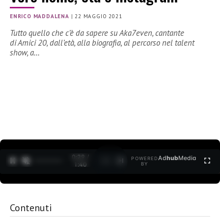
ENRICO MADDALENA
|
22 MAGGIO 2021
Tutto quello che c’è da sapere su Aka7even, cantante
di Amici 20, dall’età, alla biografia, al percorso nel talent
show, a…
0:30 /
Ad
hub
Media
POWERED
1
/
2
1:40
BY
Contenuti