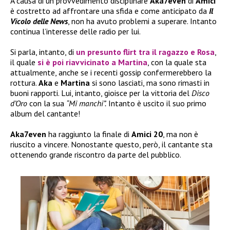
A causa di un provvedimento disciplinare
Aka7even
di
Amici
è costretto ad affrontare una sfida e come anticipato da
Il
Vicolo delle News
, non ha avuto problemi a superare. Intanto
continua l’interesse delle radio per lui.
Si parla, intanto, di
un presunto flirt tra il ragazzo e
Rosa
,
il quale
si è poi riavvicinato a
Martina
, con la quale sta
attualmente, anche se i recenti gossip confermerebbero la
rottura.
Aka
e
Martina
si sono lasciati, ma sono rimasti in
buoni rapporti. Lui, intanto, gioisce per la vittoria del
Disco
d’Oro
con la sua
“Mi manchi”.
Intanto è uscito il suo primo
album del cantante!
Aka7even
ha raggiunto la finale di
Amici 20
, ma non è
riuscito a vincere. Nonostante questo, però, il cantante sta
ottenendo grande riscontro da parte del pubblico.