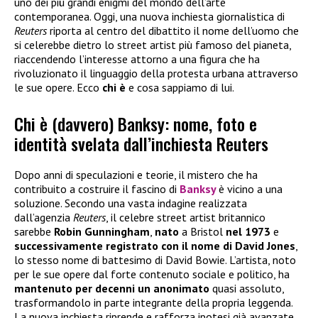
uno dei più grandi enigmi del mondo dell’arte
contemporanea. Oggi, una nuova inchiesta giornalistica di
Reuters
riporta al centro del dibattito il nome dell’uomo che
si celerebbe dietro lo street artist più famoso del pianeta,
riaccendendo l’interesse attorno a una figura che ha
rivoluzionato il linguaggio della protesta urbana attraverso
le sue opere. Ecco
chi è
e cosa sappiamo di lui.
Chi è (davvero) Banksy: nome, foto e
identità svelata dall’inchiesta Reuters
Dopo anni di speculazioni e teorie, il mistero che ha
contribuito a costruire il fascino di
Banksy
è vicino a una
soluzione. Secondo una vasta indagine realizzata
dall’agenzia
Reuters
, il celebre street artist britannico
sarebbe
Robin Gunningham
,
nato
a Bristol
nel 1973
e
successivamente registrato con il nome di David Jones
,
lo stesso nome di battesimo di David Bowie. L’artista, noto
per le sue opere dal forte contenuto sociale e politico, ha
mantenuto per decenni un anonimato
quasi assoluto,
trasformandolo in parte integrante della propria leggenda.
La nuova inchiesta riprende e rafforza ipotesi già avanzate