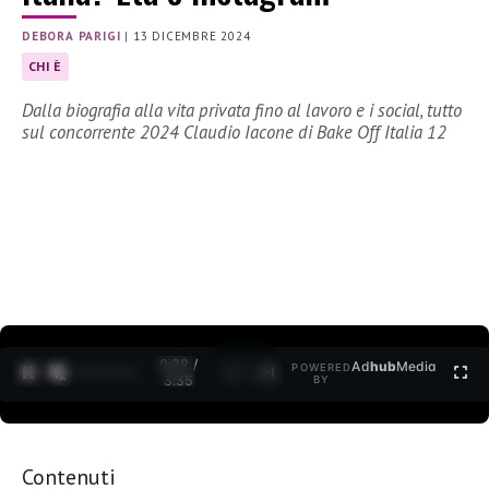
DEBORA PARIGI
|
13 DICEMBRE 2024
CHI È
Dalla biografia alla vita privata fino al lavoro e i social, tutto
sul concorrente 2024 Claudio Iacone di Bake Off Italia 12
0:30 /
Ad
hub
Media
POWERED
1
/
2
3:35
BY
Contenuti