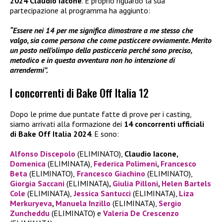
2024 Claudio Iacone
. E proprio riguardo la sua
partecipazione al programma ha aggiunto:
“Essere nei 14 per me significa dimostrare a me stesso che
valgo, sia come persona che come pasticcere ovviamente. Merito
un posto nell’olimpo della pasticceria perché sono preciso,
metodico e in questa avventura non ho intenzione di
arrendermi”.
I concorrenti di Bake Off Italia 12
Dopo le prime due puntate fatte di prove per i casting,
siamo arrivati alla formazione dei
14 concorrenti ufficiali
di Bake Off Italia 2024
. E sono:
Alfonso Discepolo
(ELIMINATO),
Claudio Iacone,
Domenica
(ELIMINATA),
Federica Polimeni
,
Francesco
Beta
(ELIMINATO),
Francesco Giachino
(ELIMINATO),
Giorgia Saccani
(ELIMINATA)
,
Giulia Pilloni
,
Helen Bartels
Cole
(ELIMINATA),
Jessica Santucci
(ELIMINATA),
Liza
Merkuryeva
,
Manuela Inzillo
(ELIMINATA),
Sergio
Zuncheddu
(ELIMINATO) e
Valeria De Crescenzo