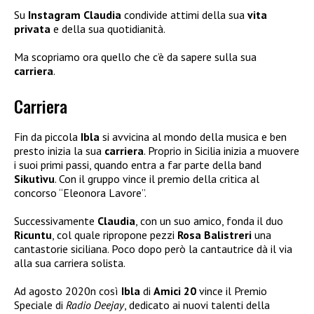
Su
Instagram Claudia
condivide attimi della sua
vita
privata
e della sua quotidianità.
Ma scopriamo ora quello che c’è da sapere sulla sua
carriera
.
Carriera
Fin da piccola
Ibla
si avvicina al mondo della musica e ben
presto inizia la sua
carriera
. Proprio in Sicilia inizia a muovere
i suoi primi passi, quando entra a far parte della band
Sikutìvu
. Con il gruppo vince il premio della critica al
concorso “Eleonora Lavore”.
Successivamente
Claudia
, con un suo amico, fonda il duo
Ricuntu
, col quale ripropone pezzi
Rosa Balistreri
una
cantastorie siciliana. Poco dopo però la cantautrice dà il via
alla sua carriera solista.
Ad agosto 2020n così
Ibla
di
Amici 20
vince il Premio
Speciale di
Radio Deejay
, dedicato ai nuovi talenti della