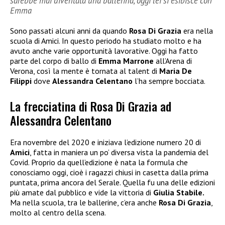
sarebbe mai diventata una ballerina, oggi lei si esibisce con
Emma
Sono passati alcuni anni da quando
Rosa Di Grazia
era nella
scuola di Amici. In questo periodo ha studiato molto e ha
avuto anche varie opportunità lavorative. Oggi ha fatto
parte del corpo di ballo di
Emma Marrone
all’Arena di
Verona, così la mente è tornata al talent di
Maria De
Filippi
dove
Alessandra Celentano
l’ha sempre bocciata.
La frecciatina di Rosa Di Grazia ad
Alessandra Celentano
Era novembre del 2020 e iniziava l’edizione numero 20 di
Amici
, fatta in maniera un po’ diversa vista la pandemia del
Covid. Proprio da quell’edizione è nata la formula che
conosciamo oggi, cioè i ragazzi chiusi in casetta dalla prima
puntata, prima ancora del Serale. Quella fu una delle edizioni
più amate dal pubblico e vide la vittoria di
Giulia Stabile.
Ma nella scuola, tra le ballerine, c’era anche
Rosa Di Grazia
,
molto al centro della scena.