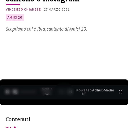
VINCENZO CHIANESE
|
27 MARZO 2021
AMICI 20
Scopriamo chi è Ibla, cantante di Amici 20.
0:30 /
Ad
hub
Media
POWERED
1
/
2
1:40
BY
Contenuti