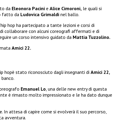
tto da
Eleonora Pacini
e
Alice Cimoroni,
le quali si
o
fatto da
Ludovica Grimaldi
nel ballo.
hip hop ha partecipato a tante lezioni e corsi di
collaborare con alcuni coreografi affermati e di
eguire un corso intensivo guidato da
Mattia Tuzzolino.
iamata
Amici 22.
hip hopè stato riconosciuto dagli insegnanti di
Amici 22,
n banco.
 coreografo
Emanuel Lo
, una delle new entry di questa
ocente è rimasto molto impressionato e le ha dato dunque
. In attesa di capire come si evolverà il suo percorso,
sta avventura.