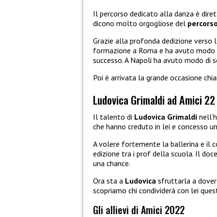
Il percorso dedicato alla danza è dire
dicono molto orgogliose del
percors
Grazie alla profonda dedizione verso l’
formazione a Roma e ha avuto modo di 
successo. A Napoli ha avuto modo di s
Poi è arrivata la grande occasione ch
Ludovica Grimaldi ad Amici 22
Il talento di
Ludovica Grimaldi
nell’
che hanno creduto in lei e concesso u
A volere fortemente la ballerina e il
edizione tra i prof della scuola. Il d
una chance.
Ora sta a
Ludovica
sfruttarla a dovere
scopriamo chi condividerà con lei que
Gli allievi di Amici 2022