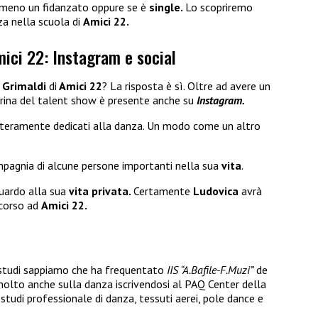
 meno un fidanzato oppure se è
single.
Lo scopriremo
a nella scuola di
Amici 22.
mici 22: Instagram e social
 Grimaldi
di
Amici 22
? La risposta è sì. Oltre ad avere un
erina del talent show è presente anche su
Instagram.
interamente dedicati alla danza. Un modo come un altro
pagnia di alcune persone importanti nella sua
vita
.
guardo alla sua
vita privata.
Certamente
Ludovica
avrà
rcorso ad
Amici 22.
i studi sappiamo che ha frequentato
IIS “A.Bafile-F.Muzi”
de
molto anche sulla danza iscrivendosi al PAQ Center della
 studi professionale di danza, tessuti aerei, pole dance e