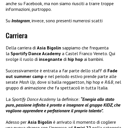
anche su Facebook, ma non siamo riusciti a trarre troppe
informazioni, purtroppo.
Su
Instagram
, invece, sono presenti numerosi scatti
Carriera
Della carriera di
Asia Bigolin
sappiamo che frequenta
la
Sportify Dance Academy
a Castel Franco Veneto. Qui
svolge il ruolo di
insegnante
di
hip hop
ai bambini.
Successivamente è entrata a far parte dello staff di
Fade
out summer camp
e nel periodo estivo prende parte alle
serate
Mash Up
, dove si balla reggaetton, hip hop e
R&B
, nel
gruppo di animazione che fa spettacoli in tutta Italia.
La
Sportify Dance Academy
la definisce:
“Energia allo stato
puro, passione infinita è pronta a insegnare al gruppo KIDZ, che
vogliono apprendere e perfezionare il proprio talento”.
Adesso per
Asia Bigolin
è arrivato il momento di cogliere
una nuova chance con l’ingresso ad
Amici 22
nella categoria