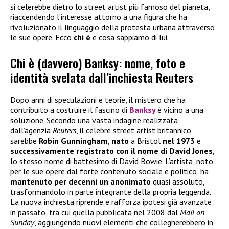
si celerebbe dietro lo street artist più famoso del pianeta,
riaccendendo l’interesse attorno a una figura che ha
rivoluzionato il linguaggio della protesta urbana attraverso
le sue opere. Ecco
chi è
e cosa sappiamo di lui.
Chi è (davvero) Banksy: nome, foto e
identità svelata dall’inchiesta Reuters
Dopo anni di speculazioni e teorie, il mistero che ha
contribuito a costruire il fascino di
Banksy
è vicino a una
soluzione. Secondo una vasta indagine realizzata
dall’agenzia
Reuters
, il celebre street artist britannico
sarebbe
Robin Gunningham
,
nato
a Bristol
nel 1973
e
successivamente registrato con il nome di David Jones
,
lo stesso nome di battesimo di David Bowie. L’artista, noto
per le sue opere dal forte contenuto sociale e politico, ha
mantenuto per decenni un anonimato
quasi assoluto,
trasformandolo in parte integrante della propria leggenda.
La nuova inchiesta riprende e rafforza ipotesi già avanzate
in passato, tra cui quella pubblicata nel 2008 dal
Mail on
Sunday
, aggiungendo nuovi elementi che collegherebbero in