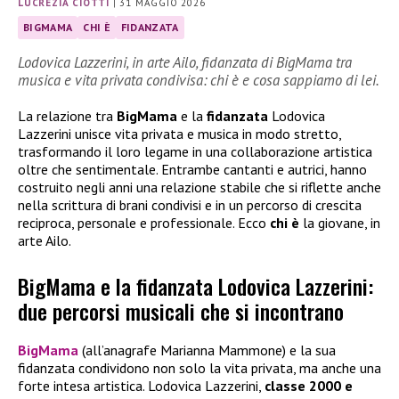
LUCREZIA CIOTTI
|
31 MAGGIO 2026
BIGMAMA
CHI È
FIDANZATA
Lodovica Lazzerini, in arte Ailo, fidanzata di BigMama tra
musica e vita privata condivisa: chi è e cosa sappiamo di lei.
La relazione tra
BigMama
e la
fidanzata
Lodovica
Lazzerini unisce vita privata e musica in modo stretto,
trasformando il loro legame in una collaborazione artistica
oltre che sentimentale. Entrambe cantanti e autrici, hanno
costruito negli anni una relazione stabile che si riflette anche
nella scrittura di brani condivisi e in un percorso di crescita
reciproca, personale e professionale. Ecco
chi è
la giovane, in
arte Ailo.
BigMama e la fidanzata Lodovica Lazzerini:
due percorsi musicali che si incontrano
BigMama
(all’anagrafe Marianna Mammone) e la sua
fidanzata condividono non solo la vita privata, ma anche una
forte intesa artistica. Lodovica Lazzerini,
classe 2000 e