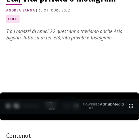
ANDREA SANNA
|
30 OTTOBRE 2022
CHI È
Tra i ragazzi di Amici 22 quest’anno troviamo anche Asia
Bigolin. Tutto su di lei: età, vita privata e Instagram
0:30 /
Ad
hub
Media
POWERED
1
/
2
1:40
BY
Contenuti