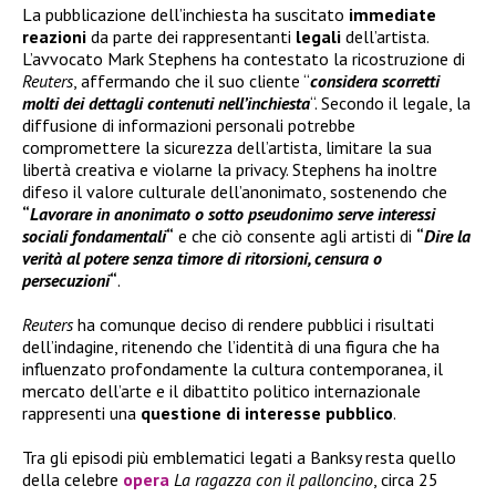
La pubblicazione dell’inchiesta ha suscitato
immediate
reazioni
da parte dei rappresentanti
legali
dell’artista.
L’avvocato Mark Stephens ha contestato la ricostruzione di
Reuters
, affermando che il suo cliente “
considera scorretti
molti dei dettagli contenuti nell’inchiesta
“. Secondo il legale, la
diffusione di informazioni personali potrebbe
compromettere la sicurezza dell’artista, limitare la sua
libertà creativa e violarne la privacy. Stephens ha inoltre
difeso il valore culturale dell’anonimato, sostenendo che
“
Lavorare in anonimato o sotto pseudonimo serve interessi
sociali fondamentali
“
e che ciò consente agli artisti di
“
Dire la
verità al potere senza timore di ritorsioni, censura o
persecuzioni
“
.
Reuters
ha comunque deciso di rendere pubblici i risultati
dell’indagine, ritenendo che l’identità di una figura che ha
influenzato profondamente la cultura contemporanea, il
mercato dell’arte e il dibattito politico internazionale
rappresenti una
questione di interesse pubblico
.
Tra gli episodi più emblematici legati a Banksy resta quello
della celebre
opera
La ragazza con il palloncino
, circa 25