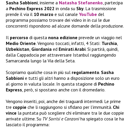
Sasha Sabbioni
, insieme a
Natasha Stefanenko
, partecipa
a
Pechino Express 2022
in onda su
Sky
. La trasmissione
prende il via il
10 marzo
e sul canale
YouTube
del
programma possiamo trovare dei video in in cui le due
concorrenti rispondono ad alcune domande della produzione.
Il
percorso
di questa
nona edizione
prevede un viaggio nel
Medio Oriente
. Vengono toccati, infatti, 4 Stati:
Turchia
,
Uzbekistan
,
Giordania
ed
Emirati Arabi
. Si partirà, quindi,
dalla Cappadocia per attraversare Istanbul raggiungendo
Samarcanda lungo la Via della Seta.
Scopriamo qualche cosa in più sul
regolamento
.
Sasha
Sabbioni
e tutti gli altri hanno a disposizione solo un euro
al giorno in valuta locale. In questa stagione di
Pechino
Express
, però, si spostano anche con il dromedario.
Vengono inseriti, poi, anche dei traguardi intermedi. Le prime
tre
coppie
che li raggiungono si sfidano per l’immunità.
Chi
vince
la puntata può scegliere chi eliminare tra le due coppie
arrivate ultime. Su
TV Sorrisi e Canzoni
ha spiegato cosa le ha
lasciato il programma: