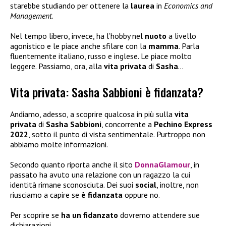
starebbe studiando per ottenere la
laurea
in
Economics and
Management
.
Nel tempo libero, invece, ha l’hobby nel
nuoto
a livello
agonistico e le piace anche sfilare con la
mamma
. Parla
fluentemente italiano, russo e inglese. Le piace molto
leggere. Passiamo, ora, alla
vita privata
di
Sasha
…
Vita privata: Sasha Sabbioni è fidanzata?
Andiamo, adesso, a scoprire qualcosa in più sulla
vita
privata
di
Sasha Sabbioni
, concorrente a
Pechino Express
2022
, sotto il punto di vista sentimentale. Purtroppo non
abbiamo molte informazioni.
Secondo quanto riporta anche il sito
DonnaGlamour
, in
passato ha avuto una relazione con un ragazzo la cui
identità rimane sconosciuta. Dei suoi
social
, inoltre, non
riusciamo a capire se
è fidanzata
oppure no.
Per scoprire se
ha un
fidanzato
dovremo attendere sue
dichiarazioni.