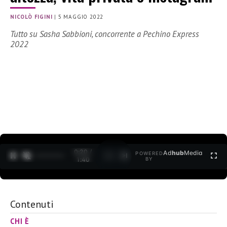
NICOLÒ FIGINI
|
5 MAGGIO 2022
Tutto su Sasha Sabbioni, concorrente a Pechino Express
2022
0:21 /
Ad
hub
Media
POWERED
1
/
2
1:40
BY
Contenuti
CHI È