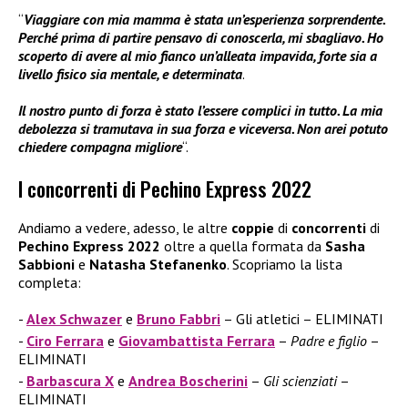
“
Viaggiare con mia mamma è stata un’esperienza sorprendente.
Perché prima di partire pensavo di conoscerla, mi sbagliavo. Ho
scoperto di avere al mio fianco un’alleata impavida, forte sia a
livello fisico sia mentale, e determinata
.
Il nostro punto di forza è stato l’essere complici in tutto. La mia
debolezza si tramutava in sua forza e viceversa. Non arei potuto
chiedere compagna migliore
“.
I concorrenti di Pechino Express 2022
Andiamo a vedere, adesso, le altre
coppie
di
concorrenti
di
Pechino Express 2022
oltre a quella formata da
Sasha
Sabbioni
e
Natasha Stefanenko
. Scopriamo la lista
completa:
Alex Schwazer
e
Bruno Fabbri
– Gli atletici – ELIMINATI
Ciro Ferrara
e
Giovambattista Ferrara
–
Padre e figlio
–
ELIMINATI
Barbascura X
e
Andrea Boscherini
–
Gli scienziati
–
ELIMINATI