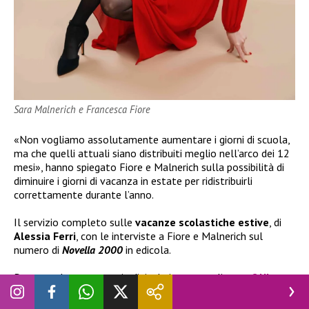
Sara Malnerich e Francesca Fiore
«Non vogliamo assolutamente aumentare i giorni di scuola,
ma che quelli attuali siano distribuiti meglio nell’arco dei 12
mesi», hanno spiegato Fiore e Malnerich sulla possibilità di
diminuire i giorni di vacanza in estate per ridistribuirli
correttamente durante l’anno.
Il servizio completo sulle
vacanze scolastiche estive
, di
Alessia Ferri
, con le interviste a Fiore e Malnerich sul
numero di
Novella 2000
in edicola.
Per avere la vostra copia digitale in promo cliccate
QUI
.
Per la app di Novella 2000
QUI
per Apple Store e
QUI
per