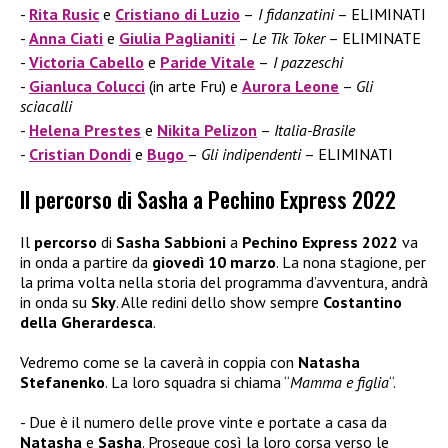
Rita Rusic
e
Cristiano di Luzio
–
I fidanzatini
– ELIMINATI
Anna Ciati
e
Giulia Paglianiti
–
Le Tik Toker
– ELIMINATE
Victoria Cabello
e
Paride Vitale
–
I pazzeschi
Gianluca Colucci
(in arte Fru) e
Aurora Leone
–
Gli
sciacalli
Helena Prestes
e
Nikita Pelizon
–
Italia-Brasile
Cristian Dondi
e
Bugo
–
Gli indipendenti
– ELIMINATI
Il percorso di Sasha a Pechino Express 2022
Il
percorso
di
Sasha Sabbioni
a
Pechino Express 2022
va
in onda a partire da
giovedì 10 marzo
. La nona stagione, per
la prima volta nella storia del programma d’avventura, andrà
in onda su
Sky
. Alle redini dello show sempre
Costantino
della Gherardesca
.
Vedremo come se la caverà in coppia con
Natasha
Stefanenko
. La loro squadra si chiama “
Mamma e figlia
“.
Due è il numero delle prove vinte e portate a casa da
Natasha
e
Sasha
. Prosegue così la loro corsa verso le