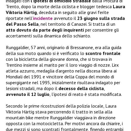
indagati con
l’ipotesi di omicidio stradale
dalla Procura di
Trento, dopo la morte della ciclista e blogger tedesca
Laura
Viktoria Härtig
, deceduta in seguito alle gravi ferite
riportate nell’
incidente
avvenuto il
23 giugno sulla strada
del Passo Sella
, nel territorio di Canazei. Si tratta di un
atto dovuto da parte degli inquirenti
per consentire gli
accertamenti sulla dinamica dello schianto.
Runggaldier, 57 anni, originario di Bressanone, era alla guida
della sua moto quando si è verificato lo
scontro frontale
con la bicicletta della giovane donna, che si trovava in
Trentino insieme al marito per il loro viaggio di nozze. L’ex
atleta azzurro, medaglia d’argento nella discesa libera ai
Mondiali del 1991 e vincitore della Coppa del mondo di
supergigante nel 1995, inizialmente risultava indagato per
lesioni stradali, ma dopo il
decesso della ciclista
,
avvenuto il 12 luglio
, l’ipotesi di reato è stata modificata.
Secondo le prime ricostruzioni della polizia locale, Laura
Viktoria Härtig stava percorrendo il tratto in sella alla
mountain bike mentre Runggaldier viaggiava in direzione
opposta con la motocicletta. Per motivi ancora da chiarire, i
due mezzi si sono scontrati frontalmente, finendo entrambi