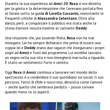
Durante la sua esperienza ad
Amici 20
,
Rosa
si era distinta
per la grinta e la determinazione che l’avevano portata fino
al Serale sotto la guid
a di Lorella Cuccarini,
nonostante le
frequenti critiche di
Alessandra Celentano
. Oltre alla
danza, però, a conquistare il pubblico era stata anche la
storia d’amore vissuta insieme al cantante
Deddy
.
Una relazione che, pur essendo finita,
Rosa
non ha mai
rinnegato. Lei ha sempre dichiarato che prima di essere una
coppia lei e
Deddy
erano due ragazzi che inseguivano i propri
sogni ad
Amici
e fuori dal programma. Lui avrebbe lasciato
un segno nella sua vita e non rinnegherà mai nulla a riguardo.
È stato un sentimento forte e sentito.
Oggi
Rosa
di
Amici
continua a lavorare nel mondo dello
spettacolo e a condividere il suo quotidiano sui social. Il suo
percorso, fatto di sfide e nuovi inizi, dimostra come l’amore
– anche quello che sembrava perduto – possa tornare
quando meno te lo aspetti.