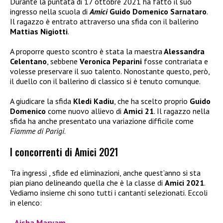
Durante la puntata di 17 ottobre 2021 ha fatto il suo
ingresso nella scuola di
Amici
Guido Domenico Sarnataro
.
Il ragazzo è entrato attraverso una sfida con il ballerino
Mattias Nigiotti
.
A proporre questo scontro è stata la maestra
Alessandra
Celentano
, sebbene
Veronica Peparini
fosse contrariata e
volesse preservare il suo talento. Nonostante questo, però,
il duello con il ballerino di classico si è tenuto comunque.
A giudicare la sfida
Kledi Kadiu
, che ha scelto proprio
Guido
Domenico
come nuovo allievo di
Amici 21
. Il ragazzo nella
sfida ha anche presentato una variazione difficile come
Fiamme di Parigi
.
I concorrenti di Amici 2021
Tra ingressi , sfide ed eliminazioni, anche quest’anno si sta
pian piano delineando quella che è la classe di
Amici 2021
.
Vediamo insieme chi sono tutti i cantanti selezionati. Eccoli
in elenco:
Aisha Maryam