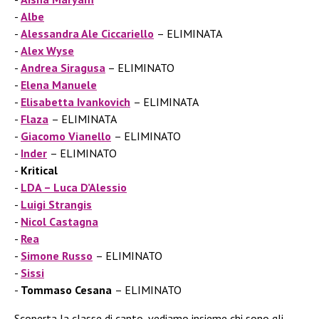
Albe
Alessandra Ale Ciccariello
– ELIMINATA
Alex Wyse
Andrea Siragusa
– ELIMINATO
Elena Manuele
Elisabetta Ivankovich
– ELIMINATA
Flaza
– ELIMINATA
Giacomo Vianello
– ELIMINATO
Inder
– ELIMINATO
Kritical
LDA – Luca D’Alessio
Luigi Strangis
Nicol
Castagna
Rea
Simone Russo
– ELIMINATO
Sissi
Tommaso Cesana
– ELIMINATO
Scoperta la classe di canto, vediamo insieme chi sono gli