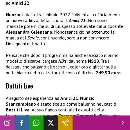
ad
Amici 22.
Nunzio
in data 13 febbraio 2022 è diventato ufficialmente
un nuovo allievo della scuola di
Amici 21.
Non sono
mancate polemiche su di lui, spesso sollevate dalla docente
Alessandra Celentano
. Nonostante ciò ha ottenuto la
maglia del
Serale
, continuando, però a non convincere
l’insegnante di ballo.
Pensate che dopo il programma ha anche lanciato il primo
modello di scarpe, targate
Nike
, dal nome
NS10
. Tra i
dettagli che balzano all’occhio il color oro e glitter sulla
pelle bianca della calzatura. Il costo è di circa
249,90 euro.
Battiti Live
A seguito dell’esperienza ad
Amici 21
,
Nunzio
Stancampiano
è stato scelto come ballerino nel cast di
Battiti Live.
Al suo fianco tanti altri ex volti della
trasmissione, tra cui anche
Cosmary Fasanelli,
di cui tanto
si è parlato poiché secondo i gossip vicina proprio al
danzatore.