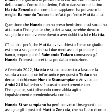
della scuola. Contro il ballerino, l’altro danzatore di latino
Mattia Zenzola
che, come ben sappiamo, ha poi avuto la
meglio.
Raimondo Todaro
ha infatti preferito
Mattia
a lui.
Questione che
Nunzio
non ha preso benissimo e sui social ha
attaccato l’insegnante che, a detta sua, avrebbe dovuto
sceglierlo e non avrebbe dovuto aver dubbi tra lui e
Mattia
.
C’è da dire, però, che
Mattia
aveva chiesto fosse un giudice
esterno a scegliere chi tra i due meritasse di prendere il
banco, proprio perché
Raimondo Todaro
conosceva già
Nunzio
. Proposta accettata poi dalla produzione.
A febbraio 2022,
Mattia
è stato costretto a lasciare la
scuola a causa di un infortunio e per questo
Todaro
ha
deciso di richiamare
Nunzio Stancampiano
. Arrivato ad
Amici 21
il ballerino si è scusato apertamente con
l’insegnante, sottolineando come abbia agito
impulsivamente prendendosela con lui.
Nunzio Strancampiano
ha però convinto l’insegnante ad
assegnargli il posto di
Mattia Zenzola
, che ha fatto ritorno