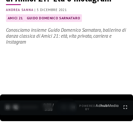
ANDREA SANNA
|
5 DICEMBRE 2021
AMICI 21
GUIDO DOMENICO SARNATARO
Conosciamo insieme Guido Domenico Sarnataro, ballerino di
danza classica di Amici 21: età, vita privata, carriera e
Instagram
0:30 /
Ad
hub
Media
POWERED
1
/
2
3:35
BY