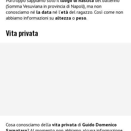
Purtroppo sappiamo solo il
luogo di nascita
del ballerino
(Somma Vesuviana in provincia di Napoli), ma non
conosciamo né
la data
né l’
età
del ragazzo. Così come non
abbiamo informazioni su
altezza
o
peso
.
Vita privata
Cosa conosciamo della
vita privata
di
Guido Domenico
Sarnataro
? Al momento non abbiamo alcuna informazione