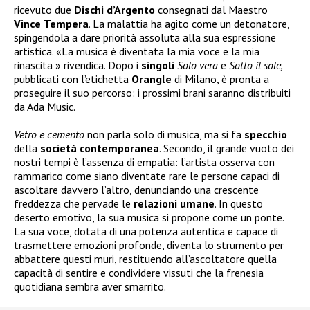
ricevuto due
Dischi
d’Argento
consegnati dal Maestro
Vince
Tempera
. La malattia ha agito come un detonatore,
spingendola a dare priorità assoluta alla sua espressione
artistica. «La musica è diventata la mia voce e la mia
rinascita » rivendica. Dopo i
singoli
Solo vera
e
Sotto il sole,
pubblicati con l’etichetta
Orangle
di Milano, è pronta a
proseguire il suo percorso: i prossimi brani saranno distribuiti
da Ada Music.
Vetro e cemento
non parla solo di musica, ma si fa
specchio
della
società
contemporanea
. Secondo, il grande vuoto dei
nostri tempi è l’assenza di empatia: l’artista osserva con
rammarico come siano diventate rare le persone capaci di
ascoltare davvero l’altro, denunciando una crescente
freddezza che pervade le
relazioni
umane
. In questo
deserto emotivo, la sua musica si propone come un ponte.
La sua voce, dotata di una potenza autentica e capace di
trasmettere emozioni profonde, diventa lo strumento per
abbattere questi muri, restituendo all’ascoltatore quella
capacità di sentire e condividere vissuti che la frenesia
quotidiana sembra aver smarrito.