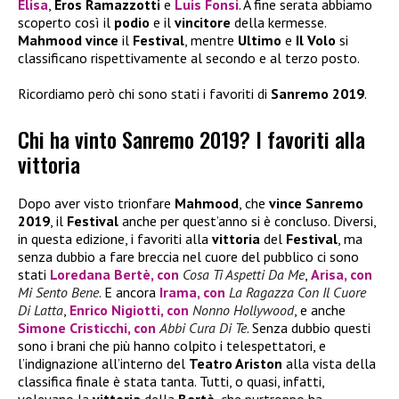
Elisa
,
Eros Ramazzotti
e
Luis Fonsi
. A fine serata abbiamo
scoperto così il
podio
e il
vincitore
della kermesse.
Mahmood
vince
il
Festival
, mentre
Ultimo
e
Il Volo
si
classificano rispettivamente al secondo e al terzo posto.
Ricordiamo però chi sono stati i favoriti di
Sanremo 2019
.
Chi ha vinto Sanremo 2019? I favoriti alla
vittoria
Dopo aver visto trionfare
Mahmood
, che
vince Sanremo
2019
, il
Festival
anche per quest’anno si è concluso. Diversi,
in questa edizione, i favoriti alla
vittoria
del
Festival
, ma
senza dubbio a fare breccia nel cuore del pubblico ci sono
stati
Loredana Bertè
, con
Cosa Ti Aspetti Da Me
,
Arisa
, con
Mi Sento Bene
. E ancora
Irama
, con
La Ragazza Con Il Cuore
Di Latta
,
Enrico Nigiotti
, con
Nonno Hollywood
, e anche
Simone Cristicchi
, con
Abbi Cura Di Te
. Senza dubbio questi
sono i brani che più hanno colpito i telespettatori, e
l’indignazione all’interno del
Teatro Ariston
alla vista della
classifica finale è stata tanta. Tutti, o quasi, infatti,
volevano la
vittoria
della
Bertè
, che purtroppo ha