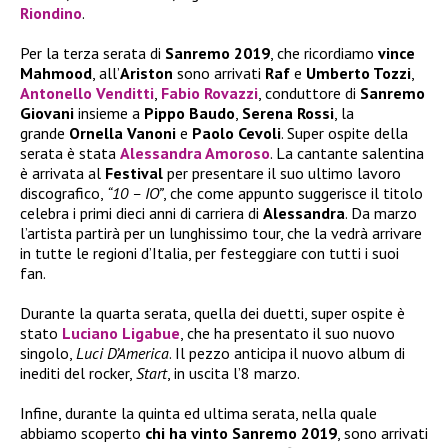
Riondino
.
Per la terza serata di
Sanremo 2019
, che ricordiamo
vince
Mahmood
, all’
Ariston
sono arrivati
Raf
e
Umberto Tozzi
,
Antonello Venditti
,
Fabio Rovazzi
, conduttore di
Sanremo
Giovani
insieme a
Pippo Baudo
,
Serena Rossi
, la
grande
Ornella Vanoni
e
Paolo Cevoli
. Super ospite della
serata è stata
Alessandra Amoroso
. La cantante salentina
è arrivata al
Festival
per presentare il suo ultimo lavoro
discografico,
“10 – IO”
, che come appunto suggerisce il titolo
celebra i primi dieci anni di carriera di
Alessandra
. Da marzo
l’artista partirà per un lunghissimo tour, che la vedrà arrivare
in tutte le regioni d’Italia, per festeggiare con tutti i suoi
fan.
Durante la quarta serata, quella dei duetti, super ospite è
stato
Luciano Ligabue
, che ha presentato il suo nuovo
singolo,
Luci D’America
. Il pezzo anticipa il nuovo album di
inediti del rocker,
Start
, in uscita l’8 marzo.
Infine, durante la quinta ed ultima serata, nella quale
abbiamo scoperto
chi ha vinto Sanremo 2019
, sono arrivati