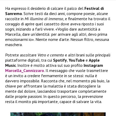
Ha espresso il desiderio di calcare il palco del
Festival di
Sanremo
. Scrive testi da dieci anni, compone poesie, alcune
raccolte in
Mi illumino di immenso
, e finalmente ha trovato il
coraggio di aprire quel cassetto dove aveva riposto i suoi
sogni, iniziando a farli vivere. «Voglio dare autenticità a
Marcella, dare un’identità: per arrivare agli altri, devo prima
emozionarmi io». Niente nome d’arte. Nessun filtro, nessuna
maschera.
Potrete ascoltare
Vetro e cemento
e altri brani sulle principali
piattaforme digitali, tra cui
Spotify
,
YouTube
e
Apple
Music
. Inoltre è molto attiva sul suo profilo
Instagram
Marcella_Cannizzaro
. Il messaggio che vuole trasmettere
è un invito a credere fermamente in se stessi: nulla è
davvero impossibile. Racconta che, nel momento più buio, la
chiave per affrontare la malattia è stata distogliere la
mente dal dolore, lasciandosi trasportare completamente
dalle proprie passioni. In questo percorso, la prevenzione
resta il monito più importante, capace di salvare la vita.