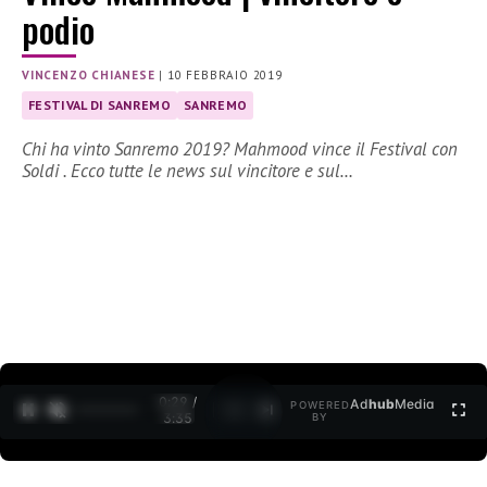
podio
VINCENZO CHIANESE
|
10 FEBBRAIO 2019
FESTIVAL DI SANREMO
SANREMO
Chi ha vinto Sanremo 2019? Mahmood vince il Festival con
Soldi . Ecco tutte le news sul vincitore e sul…
0:30 /
Ad
hub
Media
POWERED
1
/
2
3:35
BY