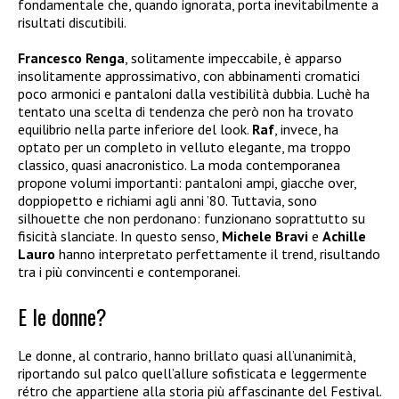
fondamentale che, quando ignorata, porta inevitabilmente a
risultati discutibili.
Francesco Renga
, solitamente impeccabile, è apparso
insolitamente approssimativo, con abbinamenti cromatici
poco armonici e pantaloni dalla vestibilità dubbia. Luchè ha
tentato una scelta di tendenza che però non ha trovato
equilibrio nella parte inferiore del look.
Raf
, invece, ha
optato per un completo in velluto elegante, ma troppo
classico, quasi anacronistico.
La moda contemporanea
propone volumi importanti: pantaloni ampi, giacche over,
doppiopetto e richiami agli anni ’80. Tuttavia, sono
silhouette che non perdonano: funzionano soprattutto su
fisicità slanciate. In questo senso,
Michele Bravi
e
Achille
Lauro
hanno interpretato perfettamente il trend, risultando
tra i più convincenti e contemporanei.
E le donne?
Le donne, al contrario, hanno brillato quasi all’unanimità,
riportando sul palco quell’allure sofisticata e leggermente
rétro che appartiene alla storia più affascinante del Festival.