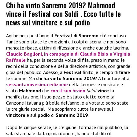
Chi ha vinto Sanremo 2019? Mahmood
vince il Festival con Soldi . Ecco tutte le
news sul vincitore e sul podio
Anche per quest’anno il
Festival di Sanremo
ci è concluso.
Tante sono state le emozioni e i colpi di scena, e non sono
mancate risate, attimi di riflessione e anche qualche lacrima.
Claudio Baglioni
, in compagnia di
Claudio Bisio
e
Virginia
Raffaele
ha, per la seconda volta di fila, preso in mano le
redini della conduzione e della direzione artistica, con grande
gioia del pubblico. Adesso, a
Festival
finito, è tempo di tirare
le somme. Ma
chi ha vinto Sanremo 2019?
A trionfare alla
sessantanovesima edizione
della kermesse musicale è
stato
Mahmood
che
con il suo brano
Soldi
vince
la
manifestazione. Il suo pezzo è stato eletto come la
Canzone Italiana più bella dell’anno, e a votarlo sono state
le tre giurie speciali. Ma scopriamo tutte le news sul
vincitore
e sul
podio
di
Sanremo 2019
.
Dopo le cinque serate, le tre giurie, formate dal pubblico, la
sala stampa e dalla giuria d’onore, hanno stabilito il