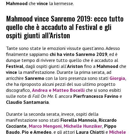
Mahmood
che
vince
la kermesse.
Mahmood vince Sanremo 2019: ecco tutto
quello che è accaduto al Festival e gli
ospiti giunti all’Ariston
Tante sono state le emozioni vissute quest’anno. Adesso
finalmente sappiamo
chi ha vinto Sanremo 2019
, ed è
dunque tempo di rivivere tutto quello che è accaduto al
Festival
, dagli ospiti giunti all’
Ariston
fino a
Mahmood
che
vince
la manifestazione. Durante la prima serata, ad
arricchire
Sanremo
con la loro presenza sono stati
Giorgia
,
che ha riproposto alcuni pezzi del suo ultimo progetto
discografico,
Andrea e Matteo Bocelli
che si sono esibiti
sulle note di
Fall On Me
. E ancora
Pierfrancesco Favino
e
Claudio Santamaria
.
Durante la seconda serata, invece, ospiti della
manifestazione sono stati
Fiorella Mannoia
,
Riccardo
Cocciante
,
Marco Mengoni
,
Michelle Hunziker
,
Pippo
Baudo
,
Pio e Amedeo
, e gli attori
Laura Chiatti
e
Michele