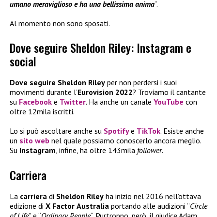
umano meraviglioso e ha una bellissima anima
“.
Al momento non sono sposati.
Dove seguire Sheldon Riley: Instagram e
social
Dove seguire Sheldon
Riley
per non perdersi i suoi
movimenti durante l’
Eurovision
2022
? Troviamo il cantante
su
Facebook
e
Twitter
. Ha anche un canale
YouTube
con
oltre 12mila iscritti.
Lo si può ascoltare anche su
Spotify
e
TikTok
. Esiste anche
un
sito web
nel quale possiamo conoscerlo ancora meglio.
Su
Instagram
, infine, ha oltre 143mila
follower
.
Carriera
La
carriera
di
Sheldon Riley
ha inizio nel 2016 nell’ottava
edizione di
X Factor
Australia
portando alle audizioni “
Circle
of Life
” e “
Ordinary People
“. Purtroppo, però, il giudice Adam