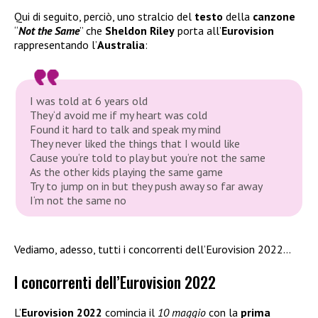
Qui di seguito, perciò, uno stralcio del
testo
della
canzone
“
Not the Same
” che
Sheldon Riley
porta all’
Eurovision
rappresentando l’
Australia
:
I was told at 6 years old
They‘d avoid me if my heart was cold
Found it hard to talk and speak my mind
They never liked the things that I would like
Cause you‘re told to play but you‘re not the same
As the other kids playing the same game
Try to jump on in but they push away so far away
I‘m not the same no
Vediamo, adesso, tutti i concorrenti dell’Eurovision 2022…
I concorrenti dell’Eurovision 2022
L’
Eurovision 2022
comincia il
10 maggio
con la
prima