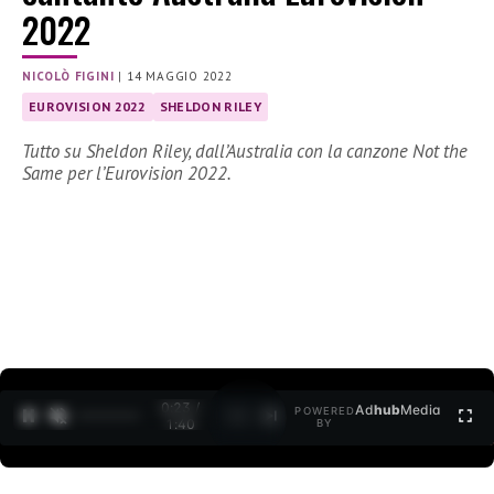
2022
NICOLÒ FIGINI
|
14 MAGGIO 2022
EUROVISION 2022
SHELDON RILEY
Tutto su Sheldon Riley, dall’Australia con la canzone Not the
Same per l’Eurovision 2022.
0:24 /
Ad
hub
Media
POWERED
1
/
2
1:40
BY