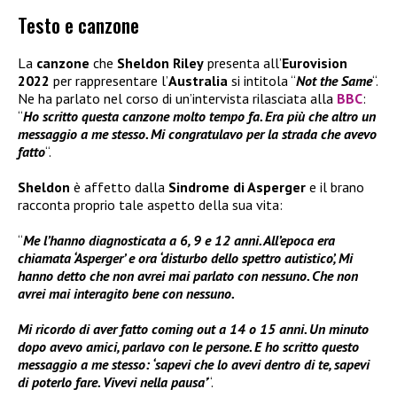
Testo e canzone
La
canzone
che
Sheldon Riley
presenta all’
Eurovision
2022
per rappresentare l’
Australia
si intitola “
Not the Same
“.
Ne ha parlato nel corso di un’intervista rilasciata alla
BBC
:
“
Ho scritto questa canzone molto tempo fa. Era più che altro un
messaggio a me stesso. Mi congratulavo per la strada che avevo
fatto
“.
Sheldon
è affetto dalla
Sindrome di Asperger
e il brano
racconta proprio tale aspetto della sua vita:
“
Me l’hanno diagnosticata a 6, 9 e 12 anni. All’epoca era
chiamata ‘Asperger’ e ora ‘disturbo dello spettro autistico’, Mi
hanno detto che non avrei mai parlato con nessuno. Che non
avrei mai interagito bene con nessuno.
Mi ricordo di aver fatto coming out a 14 o 15 anni. Un minuto
dopo avevo amici, parlavo con le persone. E ho scritto questo
messaggio a me stesso: ‘sapevi che lo avevi dentro di te, sapevi
di poterlo fare. Vivevi nella pausa’
“.