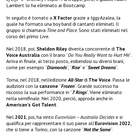
Lambert lo ha eliminato ai Bootcamp.
In seguito è tornato a
X Factor
grazie a Iggy Azalea, la
quale ha formato una boy band di cantanti eliminati. Il
gruppo si chiamava
Time and Place
. Sono stati eliminati nel
corso del primo Live.
Nel 2018, poi,
Sheldon Riley
diventa concorrente di
The
Voice Australia
con il brano “
Do You Really Want to Hurt Me
“.
Arriva in finale, al terzo posto, esibendosi su diversi brani,
come per esempio “
Diamonds
“, “
Rise
” e “
Sweet Dreams
“.
Torna, nel 2018, nell’edizione
All-Star
di
The Voice
. Passa le
audizioni con la
canzone
“
Frozen
“. Grande successo ha
riscosso la sua performance in “
7 Rings
“. Viene eliminato
nella semifinale. Nel 2020, perciò, approda anche in
American’s Got Talent
.
Nel
2021
, poi, ha vinto
Eurovision – Australia Decides
e si
qualifica per rappresentare il suo paese all’
Eurovision 2022
,
che si tiene a Torino, con la canzone “
Not the Same
“.