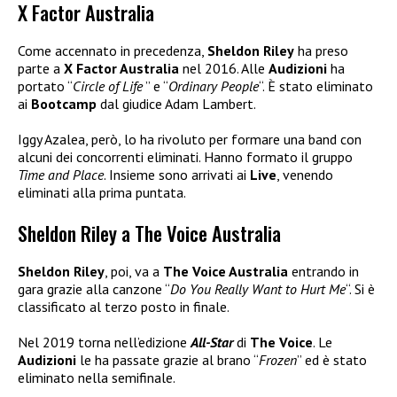
X Factor Australia
Come accennato in precedenza,
Sheldon Riley
ha preso
parte a
X Factor Australia
nel 2016. Alle
Audizioni
ha
portato “
Circle of Life
” e “
Ordinary People
“. È stato eliminato
ai
Bootcamp
dal giudice Adam Lambert.
Iggy Azalea, però, lo ha rivoluto per formare una band con
alcuni dei concorrenti eliminati. Hanno formato il gruppo
Time and Place
. Insieme sono arrivati ai
Live
, venendo
eliminati alla prima puntata.
Sheldon Riley a The Voice Australia
Sheldon Riley
, poi, va a
The Voice Australia
entrando in
gara grazie alla canzone “
Do You Really Want to Hurt Me
“. Si è
classificato al terzo posto in finale.
Nel 2019 torna nell’edizione
All-Star
di
The Voice
. Le
Audizioni
le ha passate grazie al brano “
Frozen
” ed è stato
eliminato nella semifinale.