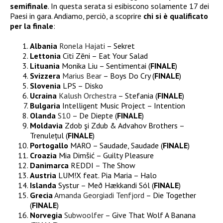
semifinale
. In questa serata si esibiscono solamente 17 dei
Paesi in gara. Andiamo, perciò, a scoprire
chi si è qualificato
per la finale
:
Albania
Ronela Hajati
– Sekret
Lettonia
Citi Zēni – Eat Your Salad
Lituania
Monika Liu – Sentimentai (
FINALE
)
Svizzera
Marius Bear
– Boys Do Cry (
FINALE
)
Slovenia
LPS – Disko
Ucraina
Kalush Orchestra
– Stefania (
FINALE
)
Bulgaria
Intelligent Music Project – Intention
Olanda
S10
– De Diepte (
FINALE
)
Moldavia
Zdob şi Zdub & Advahov Brothers –
Trenulețul (
FINALE
)
Portogallo
MARO – Saudade, Saudade (
FINALE
)
Croazia
Mia Dimšić – Guilty Pleasure
Danimarca
REDDI – The Show
Austria
LUM!X feat. Pia Maria – Halo
Islanda
Systur – Með Hækkandi Sól (
FINALE
)
Grecia
Amanda Georgiadi Tenfjord
– Die Together
(
FINALE
)
Norvegia
Subwoolfer
– Give That Wolf A Banana