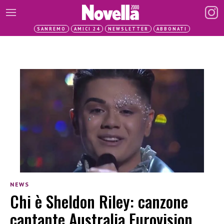
SANREMO
AMICI 24
NEWSLETTER
ABBONATI
NEWS
Chi è Sheldon Riley: canzone
cantante Australia Eurovision