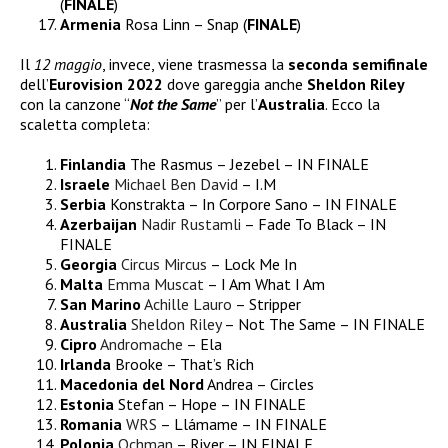
(
FINALE
)
Armenia
Rosa Linn – Snap (
FINALE
)
Il
12 maggio
, invece, viene trasmessa la
seconda semifinale
dell’
Eurovision 2022
dove gareggia anche
Sheldon Riley
con la canzone “
Not the Same
” per l’
Australia
. Ecco la
scaletta completa:
Finlandia
The Rasmus – Jezebel – IN FINALE
Israele
Michael Ben David
– I.M
Serbia
Konstrakta – In Corpore Sano – IN FINALE
Azerbaijan
Nadir Rustamli
– Fade To Black – IN
FINALE
Georgia
Circus Mircus
– Lock Me In
Malta
Emma Muscat
– I Am What I Am
San Marino
Achille Lauro
– Stripper
Australia
Sheldon Riley
– Not The Same – IN FINALE
Cipro
Andromache
– Ela
Irlanda
Brooke – That’s Rich
Macedonia del Nord
Andrea – Circles
Estonia
Stefan – Hope – IN FINALE
Romania
WRS
– Llámame – IN FINALE
Polonia
Ochman
– River – IN FINALE