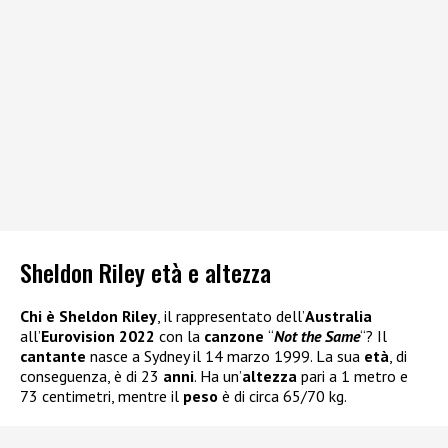
Sheldon Riley età e altezza
Chi è Sheldon Riley
, il rappresentato dell’
Australia
all’
Eurovision 2022
con la
canzone
“
Not the Same
“? Il
cantante
nasce a Sydney il 14 marzo 1999. La sua
età
, di
conseguenza, è di 23
anni
. Ha un’
altezza
pari a 1 metro e
73 centimetri, mentre il
peso
è di circa 65/70 kg.