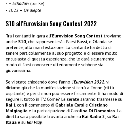
–
Schaduw
(con KA)
2022 –
De diepte
S10 all’Eurovision Song Contest 2022
Tra i cantanti in gara all’
Eurovision Song Contest
troviamo
anche
S10
, che rappresenterà i Paesi Bassi, o Olanda se
preferite, alla manifestazione. La cantante ha detto di
tenere particolarmente al suo progetto e di essere molto
entusiasta di questa esperienza, che le darà sicuramente
modo di farsi conoscere ulteriormente sebbene sia
giovanissima.
Se vi state chiedendo dove fanno l’
Eurovision 2022
, vi
diciamo già che la manifestazione si terrà a Torino (città
ospitante) e per chi non può essere fisicamente lì ha modo di
seguire il tutto in TV. Come? Le serate saranno trasmesse su
Rai 1
con il commento di
Gabriele Corsi
e
Cristiano
Malgioglio
e la partecipazione di Caro
lina Di Domenico
. La
diretta sarà possibile trovarla anche su
Rai Radio 2
, su
Rai
Italia
e su
Rai Play.