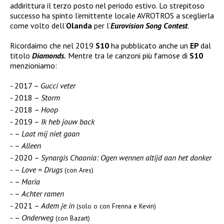
addirittura il terzo posto nel periodo estivo. Lo strepitoso
successo ha spinto l’emittente locale AVROTROS a sceglierla
come volto dell’
Olanda
per l’
Eurovision Song Contest
.
Ricordaimo che nel 2019
S10
ha pubblicato anche un
EP
dal
titolo
Diamonds
.
Mentre tra le canzoni più famose di
S10
menzioniamo:
2017 –
Gucci veter
2018 –
Storm
2018 –
Hoop
2019 –
Ik heb jouw back
–
Laat mij niet gaan
–
Alleen
2020 –
Synargis Chaonia: Ogen wennen altijd aan het donker
–
Love = Drugs
(con Ares)
–
Maria
–
Achter ramen
2021 –
Adem je in
(solo o con Frenna e Kevin)
–
Onderweg
(con Bazart)