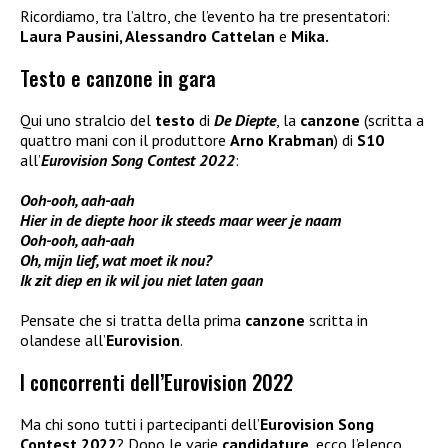
Ricordiamo, tra l’altro, che l’evento ha tre presentatori:
Laura Pausini, Alessandro Cattelan
e
Mika.
Testo e canzone in gara
Qui uno stralcio del
testo
di
De Diepte
, la
canzone
(scritta a
quattro mani con il produttore
Arno Krabman
) di
S10
all’
Eurovision Song Contest 2022
:
Ooh-ooh, aah-aah
Hier in de diepte hoor ik steeds maar weer je naam
Ooh-ooh, aah-aah
Oh, mijn lief, wat moet ik nou?
Ik zit diep en ik wil jou niet laten gaan
Pensate che si tratta della prima
canzone
scritta in
olandese all’
Eurovision
.
I concorrenti dell’Eurovision 2022
Ma chi sono tutti i partecipanti dell’
Eurovision Song
Contest 2022
? Dopo le varie
candidature
, ecco l’elenco