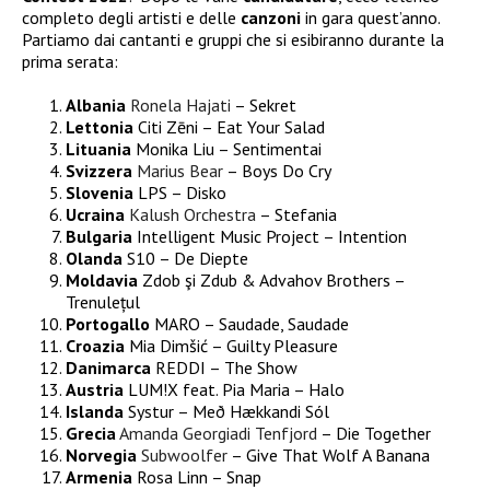
completo degli artisti e delle
canzoni
in gara quest’anno.
Partiamo dai cantanti e gruppi che si esibiranno durante la
prima serata:
Albania
Ronela Hajati
– Sekret
Lettonia
Citi Zēni – Eat Your Salad
Lituania
Monika Liu – Sentimentai
Svizzera
Marius Bear
– Boys Do Cry
Slovenia
LPS – Disko
Ucraina
Kalush Orchestra
– Stefania
Bulgaria
Intelligent Music Project – Intention
Olanda
S10 – De Diepte
Moldavia
Zdob şi Zdub & Advahov Brothers –
Trenulețul
Portogallo
MARO – Saudade, Saudade
Croazia
Mia Dimšić – Guilty Pleasure
Danimarca
REDDI – The Show
Austria
LUM!X feat. Pia Maria – Halo
Islanda
Systur – Með Hækkandi Sól
Grecia
Amanda Georgiadi Tenfjord
– Die Together
Norvegia
Subwoolfer
– Give That Wolf A Banana
Armenia
Rosa Linn – Snap