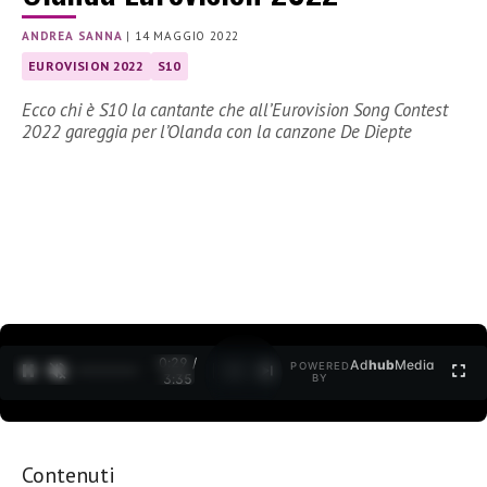
ANDREA SANNA
|
14 MAGGIO 2022
EUROVISION 2022
S10
Ecco chi è S10 la cantante che all’Eurovision Song Contest
2022 gareggia per l’Olanda con la canzone De Diepte
0:30 /
Ad
hub
Media
POWERED
1
/
2
3:35
BY
Contenuti