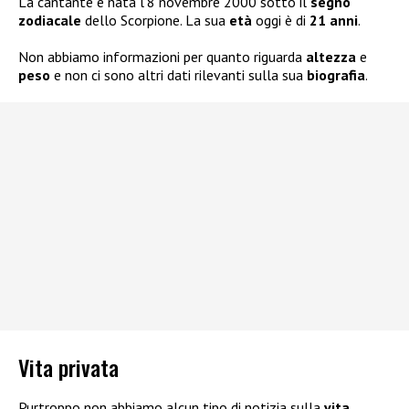
La cantante è nata l’8 novembre 2000 sotto il
segno
zodiacale
dello Scorpione. La sua
età
oggi è di
21 anni
.
Non abbiamo informazioni per quanto riguarda
altezza
e
peso
e non ci sono altri dati rilevanti sulla sua
biografia
.
Vita privata
Purtroppo non abbiamo alcun tipo di notizia sulla
vita