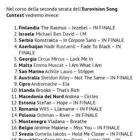
Nel corso della seconda serata dell’
Eurovision Song
Contest
vedremo invece:
Finlandia
The Rasmus – Jezebel – IN FINALE
Israele
Michael Ben David
– I.M
Serbia
Konstrakta – In Corpore Sano – IN FINALE
Azerbaijan
Nadir Rustamli
– Fade To Black – IN
FINALE
Georgia
Circus Mircus
– Lock Me In
Malta
Emma Muscat
– I Am What I Am
San Marino
Achille Lauro
– Stripper
Australia
Sheldon Riley
– Not The Same – IN FINALE
Cipro
Andromache
– Ela
Irlanda
Brooke – That’s Rich
Macedonia del Nord
Andrea – Circles
Estonia
Stefan – Hope – IN FINALE
Romania
WRS
– Llámame – IN FINALE
Polonia
Ochman
– River – IN FINALE
Montenegro
Vladana – Breathe
Belgio
Jérémie Makiese – Miss You – IN FINALE
Svezia
Cornelia Jakobs
– Hold Me Closer – IN FINALE
Repubblica Ceca
We Are Domi – Lights Off – IN