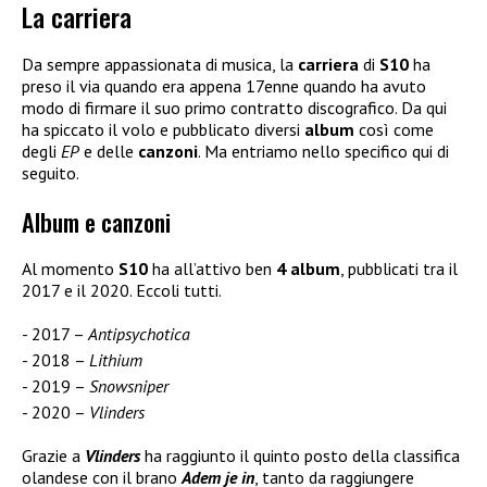
La carriera
Da sempre appassionata di musica, la
carriera
di
S10
ha
preso il via quando era appena 17enne quando ha avuto
modo di firmare il suo primo contratto discografico. Da qui
ha spiccato il volo e pubblicato diversi
album
così come
degli
EP
e delle
canzoni
. Ma entriamo nello specifico qui di
seguito.
Album e canzoni
Al momento
S10
ha all’attivo ben
4 album
, pubblicati tra il
2017 e il 2020. Eccoli tutti.
2017 –
Antipsychotica
2018 –
Lithium
2019 –
Snowsniper
2020 –
Vlinders
Grazie a
Vlinders
ha raggiunto il quinto posto della classifica
olandese con il brano
Ad
em je in
, tanto da raggiungere