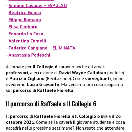
Simone Casadei – ESPULSO
Beatrice Genco
Filippo Romano
Elisa Cimbaro
Edoardo Lo Faso
Valentina Comelli
Federica Cangiano – ELIMINATA
Anastasia Podeschi
A tornare per
Il Collegio 6
saranno anche gli amati
professori
, a eccezione di
David Wayne Callahan
(Inglese)
e
Patrizio Cigliano
(Recitazione). Come
sorveglianti
, infine,
rivedremo
Lucia Gravante
. Ma vediamo ora cosa sappiamo
sul
percorso
di
Raffaele Fiorella
.
Il percorso di Raffaele a Il Collegio 6
Il
percorso
di
Raffaele Fiorella
a
Il Collegio 6
inizia il
26
ottobre 2021
. Come se la caverà il giovane studente e cosa
accadrà nelle prossime settimane? Non resta che attendere