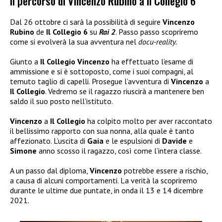
Il percorso di Vincenzo Rubino a Il Collegio 6
Dal 26 ottobre ci sarà la possibilità di seguire
Vincenzo
Rubino
de
Il Collegio 6
su
Rai 2
. Passo passo scopriremo
come si evolverà la sua avventura nel
docu-reality.
Giunto a
Il Collegio Vincenzo
ha effettuato l’esame di
ammissione e si è sottoposto, come i suoi compagni, al
temuto taglio di capelli. Prosegue l’avventura di
Vincenzo
a
Il Collegio
. Vedremo se il ragazzo riuscirà a mantenere ben
saldo il suo posto nell’istituto.
Vincenzo
a
Il Collegio
ha colpito molto per aver raccontato
il bellissimo rapporto con sua nonna, alla quale è tanto
affezionato. L’uscita di
Gaia
e le espulsioni di
Davide
e
Simone
anno scosso il ragazzo, così come l’intera classe.
A un passo dal diploma,
Vincenzo
potrebbe essere a rischio,
a causa di alcuni comportamenti. La verità la scopriremo
durante le ultime due puntate, in onda il 13 e 14 dicembre
2021.