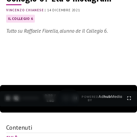
VINCENZO CHIANESE
|
14 DICEMBRE 2021
IL COLLEGIO 6
Tutto su Raffaele Fiorella, alunno de Il Collegio 6.
0:30 /
Ad
hub
Media
POWERED
1
/
2
1:40
BY
Contenuti