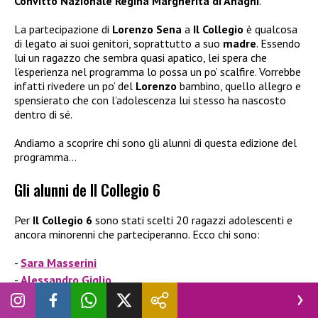
Convitto Nazionale Regina
Margherita di Anagni
.
La partecipazione di
Lorenzo Sena
a
Il Collegio
è qualcosa
di legato ai suoi genitori, soprattutto a suo
madre
. Essendo
lui un ragazzo che sembra quasi apatico, lei spera che
l’esperienza nel programma lo possa un po’ scalfire. Vorrebbe
infatti rivedere un po’ del
Lorenzo
bambino, quello allegro e
spensierato che con l’adolescenza lui stesso ha nascosto
dentro di sé.
Andiamo a scoprire chi sono gli alunni di questa edizione del
programma…
Gli alunni de Il Collegio 6
Per
Il Collegio 6
sono stati scelti 20 ragazzi adolescenti e
ancora minorenni che parteciperanno. Ecco chi sono:
Sara Masserini
Alessandro Giglio
Federica Cangiano
Giovanni Junior D’Ambrosio