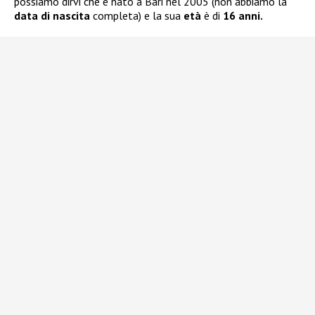
possiamo dirvi che è nato a Bari nel 2005 (non abbiamo la
data di nascita
completa) e la sua
età
è di
16 anni.