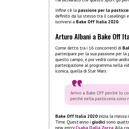
Infine c’è la
passione per la pasticce
definito da lui stesso tra il casalingo
iscriversi a
Bake Off Italia 2020
.
Arturo Albani a Bake Off It
Come detto tra i 16 concorrenti di
Bak
partecipare per la sua passione per la p
questo campo, e poi vedrà come andran
partecipazione al programma nella vid
iconica, quella di Star Wars:
Arrivo a Bake Off perché lo co
perché nella pasticceria sono
Bake Off Italia 2020
inizia la messa
Time. Quest’anno i
giudici
sono quatt
new entry
Csaba Dalla Zorza
. Alla 