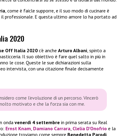
ria
, come è faicle supporre, e il suo modo di cucinare è
 e il professionale. E questa ultimo amore lo ha portato ad
alia 2020
e Off Italia 2020
c’è anche
Arturo Albani
, spinto a
asticceria. Il suo obiettivo è fare quel salto in più in
no le cose. Queste le sue dichiarazioni sulla
eo intervista, con una citazione finale decisamente
nsidero come l’evoluzione di un percorso. Vincerò
 molto motivato e che la forza sia con me.
 in onda
venerdì 4 settembre
in prima serata su Real
ro:
Ernst Knam
,
Damiano Carrara
,
Clelia D’Onofrio
e la
conduzione troviamo come sempre
Benedetta Parodi
.