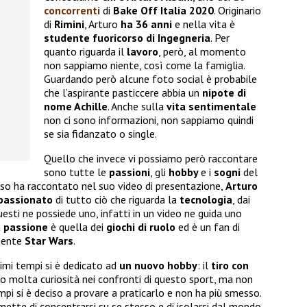
concorrenti
di
Bake Off Italia 2020
. Originario
di
Rimini
, Arturo
ha 36 anni
e nella vita è
studente fuoricorso di Ingegneria
. Per
quanto riguarda il
lavoro
, però, al momento
non sappiamo niente, così come la famiglia.
Guardando però alcune foto social è probabile
che l’aspirante pasticcere abbia un
nipote di
nome Achille
. Anche sulla
vita sentimentale
non ci sono informazioni, non sappiamo quindi
se sia fidanzato o single.
Quello che invece vi possiamo però raccontare
sono tutte le
passioni
, gli
hobby
e i
sogni
del
so ha raccontato nel suo video di presentazione,
Arturo
passionato
di tutto ciò che riguarda la
tecnologia
, dai
questi ne possiede uno, infatti in un video ne guida uno
a
passione
è quella dei
giochi di ruolo
ed è un fan di
amente
Star Wars
.
imi tempi si è dedicato ad
un nuovo hobby
: il
tiro con
o molta curiosità nei confronti di questo sport, ma non
mpi si è deciso a provare a praticarlo e non ha più smesso.
mette di concentrarsi su se stesso e di isolarsi dal mondo.