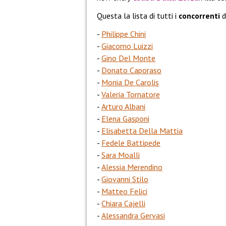
Questa la lista di tutti i
concorrenti
d
Philippe Chini
Giacomo Luizzi
Gino Del Monte
Donato Caporaso
Monia De Carolis
Valeria Tornatore
Arturo Albani
Elena Gasponi
Elisabetta Della Mattia
Fedele Battipede
Sara Moalli
Alessia Merendino
Giovanni Stilo
Matteo Felici
Chiara Cajelli
Alessandra Gervasi