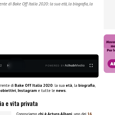
nte di Bake Off Italia 2020: la sua età, la biografia, la
Ad
hub
Media
/
2
POWERED BY
rrente di
Bake Off Italia 2020
: la sua
età
, la
biografia
,
i
obiettivi
,
Instagram
e tutte le
news
.
ia e vita privata
Conosciamo
chi è Arturo Albani
, uno dei
16