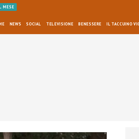
AL MESE
ME
NEWS
SOCIAL
TELEVISIONE
BENESSERE
IL TACCUINO VI