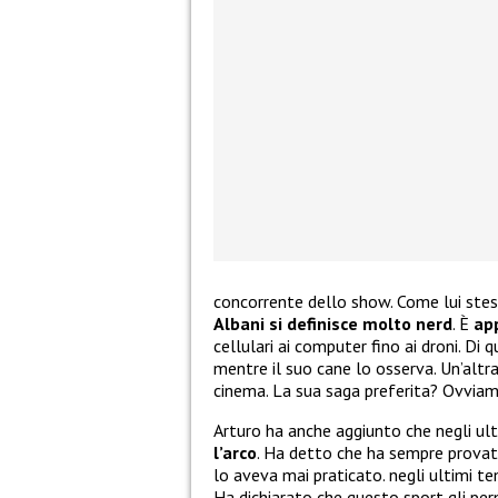
concorrente dello show. Come lui stes
Albani si definisce molto nerd
. È
ap
cellulari ai computer fino ai droni. Di 
mentre il suo cane lo osserva. Un’altr
cinema. La sua saga preferita? Ovvi
Arturo ha anche aggiunto che negli ult
l’arco
. Ha detto che ha sempre provat
lo aveva mai praticato. negli ultimi te
Ha dichiarato che questo sport gli per