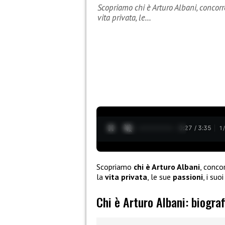
Scopriamo chi è Arturo Albani, concorre
vita privata, le…
0:28 / 3:35
1
Scopriamo
chi è Arturo Albani
, conco
la
vita privata
, le sue
passioni
, i suo
Chi è Arturo Albani: biograf