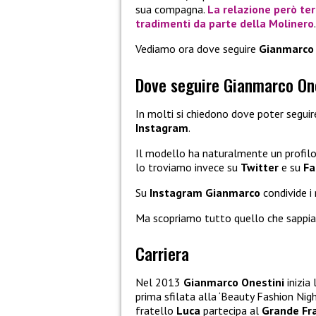
sua compagna.
La relazione però te
tradimenti da parte della
Molinero
.
Vediamo ora dove seguire
Gianmarco
Dove seguire Gianmarco One
In molti si chiedono dove poter segui
Instagram
.
Il modello ha naturalmente un profilo 
lo troviamo invece su
Twitter
e su
Fa
Su
Instagram Gianmarco
condivide i
Ma scopriamo tutto quello che sappiam
Carriera
Nel 2013
Gianmarco Onestini
inizia
prima sfilata alla ‘Beauty Fashion Night
fratello
Luca
partecipa al
Grande Fra