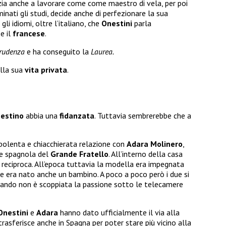
zia anche a lavorare come come maestro di vela, per poi
minati gli studi, decide anche di perfezionare la sua
li idiomi, oltre l’italiano, che
Onestini
parla
o
e il
francese
.
prudenza
e ha conseguito la
Laurea.
lla sua
vita privata
.
estino
abbia una
fidanzata
. Tuttavia sembrerebbe che a
rbolenta e chiacchierata relazione con
Adara Molinero
,
ne spagnola del
Grande Fratello
. All’interno della casa
ne reciproca. All’epoca tuttavia la modella era impegnata
re era nato anche un bambino. A poco a poco però i due si
quando non è scoppiata la passione sotto le telecamere
Onestini
e
Adara
hanno dato ufficialmente il via alla
 trasferisce anche in Spagna per poter stare più vicino alla