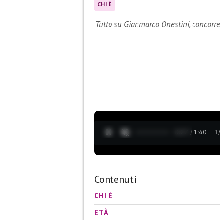
CHI È
Tutto su Gianmarco Onestini, concorr
0:28 / 1:40
1
Contenuti
CHI È
ETÀ