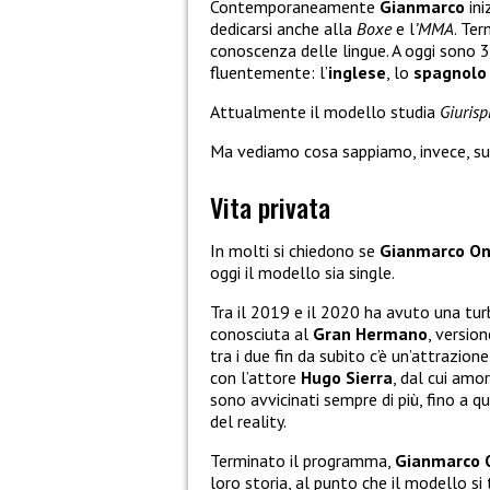
Contemporaneamente
Gianmarco
ini
dedicarsi anche alla
Boxe
e l
’MMA
. Ter
conoscenza delle lingue. A oggi sono 3 g
fluentemente: l’
inglese
, lo
spagnol
Attualmente il modello studia
Giuris
Ma vediamo cosa sappiamo, invece, su
Vita privata
In molti si chiedono se
Gianmarco On
oggi il modello sia single.
Tra il 2019 e il 2020 ha avuto una tu
conosciuta al
Gran Hermano
, versio
tra i due fin da subito c’è un’attrazio
con l’attore
Hugo Sierra
, dal cui amo
sono avvicinati sempre di più, fino a 
del reality.
Terminato il programma,
Gianmarco 
loro storia, al punto che il modello si