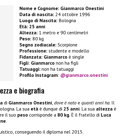
Nome e Cognome: Gianmarco Onestini
Data di nascita:
24 ottobre 1996
Luogo di Nascita:
Bologna
Età:
25 anni
Altezza:
1 metro e 90 centimetri
Peso:
80 kg
Segno zodiacale:
Scorpione
Professione:
studente e modello
Fidanzata:
Gianmarco
è single
Figli
:
Gianmarco
non ha figli
Tatuaggi:
non ha tatuaggi
Profilo Instagram
:
@gianmarco.onestini
ezza e biografia
ia
di
Gianmarco Onestini
,
dove è nato
e
quanti anni ha
. Il
Bologna. La sua
età
è dunque di
25 anni
. La sua
altezza
è
re il suo
peso
corrisponde a
80 kg
. È il fratello di
Luca
nne
.
uistico, conseguendo il diploma nel 2015.