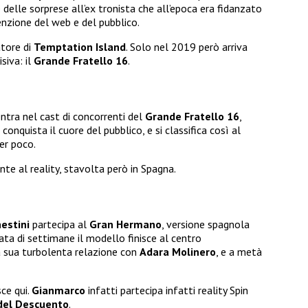
e delle sorprese all’ex tronista che all’epoca era fidanzato
tenzione del web e del pubblico.
tore di
Temptation Island
. Solo nel 2019 però arriva
siva: il
Grande Fratello 16
.
ntra nel cast di concorrenti del
Grande Fratello 16
,
e conquista il cuore del pubblico, e si classifica così al
er poco.
e al reality, stavolta però in Spagna.
estini
partecipa al
Gran Hermano
, versione spagnola
ta di settimane il modello finisce al centro
la sua turbolenta relazione con
Adara Molinero
, e a metà
sce qui.
Gianmarco
infatti partecipa infatti reality Spin
del Descuento
.