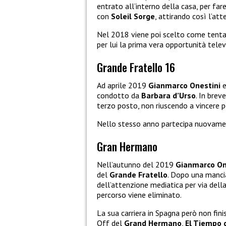
entrato all’interno della casa, per far
con
Soleil Sorge
, attirando così l’at
Nel 2018 viene poi scelto come tenta
per lui la prima vera opportunità televi
Grande Fratello 16
Ad aprile 2019
Gianmarco Onestini
e
condotto da
Barbara d’Urso
. In brev
terzo posto, non riuscendo a vincere p
Nello stesso anno partecipa nuovament
Gran Hermano
Nell’autunno del 2019
Gianmarco On
del
Grande Fratello
. Dopo una mancia
dell’attenzione mediatica per via del
percorso viene eliminato.
La sua carriera in Spagna però non fini
Off del
Grand Hermano
,
El Tiempo 