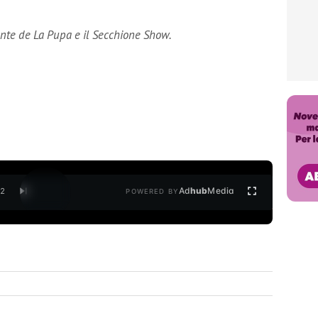
ente de La Pupa e il Secchione Show.
Ad
hub
Media
/
2
POWERED BY