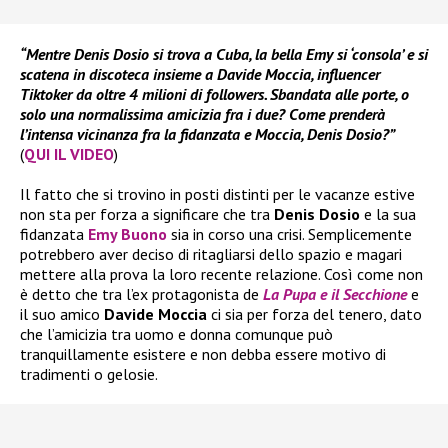
“Mentre Denis Dosio si trova a Cuba, la bella Emy si ‘consola’ e si
scatena in discoteca insieme a Davide Moccia, influencer
Tiktoker da oltre 4 milioni di followers. Sbandata alle porte, o
solo una normalissima amicizia fra i due? Come prenderà
l’intensa vicinanza fra la fidanzata e Moccia, Denis Dosio?”
(
QUI IL VIDEO
)
Il fatto che si trovino in posti distinti per le vacanze estive
non sta per forza a significare che tra
Denis Dosio
e la sua
fidanzata
Emy Buono
sia in corso una crisi. Semplicemente
potrebbero aver deciso di ritagliarsi dello spazio e magari
mettere alla prova la loro recente relazione. Così come non
è detto che tra l’ex protagonista de
La Pupa e il Secchione
e
il suo amico
Davide Moccia
ci sia per forza del tenero, dato
che l’amicizia tra uomo e donna comunque può
tranquillamente esistere e non debba essere motivo di
tradimenti o gelosie.