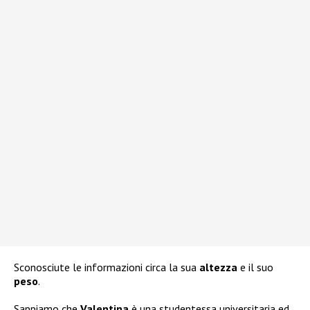
Sconosciute le informazioni circa la sua
altezza
e il suo
peso
.
Sappiamo che
Valentina
è una studentessa universitaria ed