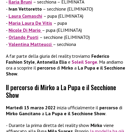
Ilaria Bruni
– secchiona – ELIMINATA
Ivan Vettoretto
– secchione (ELIMINATO)
Laura Comaschi
– pupa (ELIMINATA)
Maria Laura De Vitis
– pupa
Nicole Di Mario
– pupa (ELIMINATA)
Orlando Puoti
– secchione (ELIMINATO)
Valentina Matteucci
– secchiona
A far parte della giuria del reality troviamo
Federico
Fashion
Style
,
Antonella Elia
e
Soleil Sorge
. Ma andiamo
ora a scoprire il
percorso
di
Mirko
a
La Pupa e il Secchione
Show
.
Il percorso di Mirko a La Pupa e il Secchione
Show
Martedì 15 marzo 2022
inizia ufficialmente il
percorso
di
Mirko Gancitano
a
La Pupa e il Secchione Show
.
Durante la prima diretta del reality show
Mirko
viene
affiancato alla Pupa
Mila Suarez
. Proprio
la modella ha già