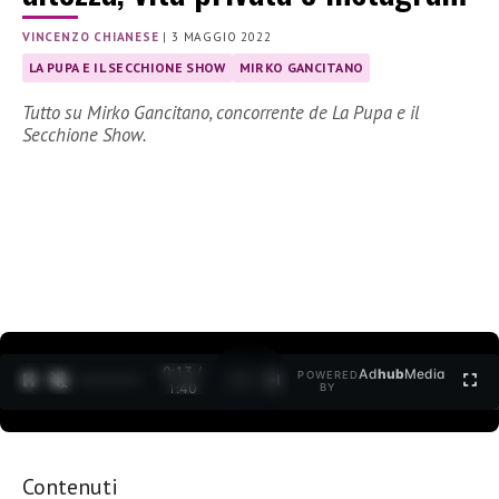
VINCENZO CHIANESE
|
3 MAGGIO 2022
LA PUPA E IL SECCHIONE SHOW
MIRKO GANCITANO
Tutto su Mirko Gancitano, concorrente de La Pupa e il
Secchione Show.
0:15 /
Ad
hub
Media
POWERED
1
/
2
1:40
BY
Contenuti