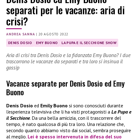
separati per le vacanze: aria di
crisi?
ANDREA SANNA
|
20 AGOSTO 2022
DENIS DOSIO
EMY BUONO
LA PUPA E IL SECCHIONE SHOW
Aria di crisi tra Denis Dosio e la fidanzata Emy Buono? I due
trascorrono le vacanze da separati e tra loro si insinua il
gossip
Vacanze separate per Denis Dosio ed Emy
Buono
Denis Dosio
ed
Emily Buono
si sono conosciuti durante
l’esperienza televisiva che li ha visti protagonisti a
La Pupa e
il Secchione
. Da una bella amicizia, con il trascorrere del
tempo, è nato qualcosa di più tra loro. Una relazione che,
secondo quanto abbiamo visto dai social, sembra proseguire
al meglio.
Lei è spesso intervenuta in difesa del suo