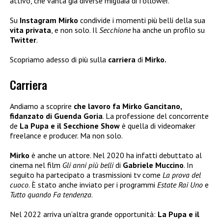
attivo, che vanta già diverse migliaia di follower.
Su
Instagram Mirko
condivide i momenti più belli della sua
vita privata
, e non solo. Il
Secchione
ha anche un profilo su
Twitter
.
Scopriamo adesso di più sulla
carriera
di
Mirko.
Carriera
Andiamo a scoprire
che lavoro fa Mirko Gancitano,
fidanzato di Guenda Goria
. La professione del concorrente
de
La Pupa e il Secchione Show
è quella di videomaker
freelance e producer. Ma non solo.
Mirko
è anche un attore. Nel 2020 ha infatti debuttato al
cinema nel film
Gli anni più belli
di
Gabriele Muccino
. In
seguito ha partecipato a trasmissioni tv come
La prova del
cuoco
. È stato anche inviato per i programmi
Estate Rai Uno
e
Tutto quando Fa tendenza
.
Nel 2022 arriva un’altra grande opportunità:
La Pupa e il