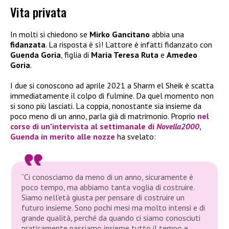
Vita privata
In molti si chiedono se
Mirko Gancitano
abbia una
fidanzata
. La risposta è sì! L’attore è infatti fidanzato con
Guenda Goria
, figlia di
Maria Teresa Ruta
e
Amedeo
Goria
.
I due si conoscono ad aprile 2021 a Sharm el Sheik è scatta
immediatamente il colpo di fulmine. Da quel momento non
si sono più lasciati. La coppia, nonostante sia insieme da
poco meno di un anno, parla già di matrimonio. Proprio
nel
corso di un’intervista al settimanale di
Novella2000
,
Guenda
in merito alle nozze
ha svelato:
“Ci conosciamo da meno di un anno, sicuramente è
poco tempo, ma abbiamo tanta voglia di costruire.
Siamo nell’età giusta per pensare di costruire un
futuro insieme. Sono pochi mesi ma molto intensi e di
grande qualità, perché da quando ci siamo conosciuti
praticamente passiamo insieme tutto il tempo e