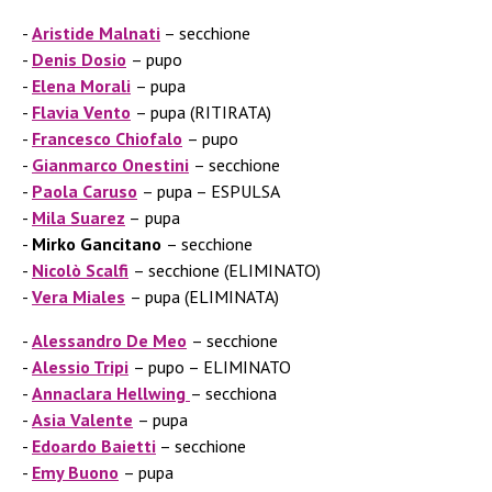
Aristide Malnati
– secchione
Denis Dosio
– pupo
Elena Morali
– pupa
Flavia Vento
– pupa (RITIRATA)
Francesco Chiofalo
– pupo
Gianmarco Onestini
– secchione
Paola Caruso
– pupa – ESPULSA
Mila Suarez
–
pupa
Mirko Gancitano
– secchione
Nicolò Scalfi
– secchione (ELIMINATO)
Vera Miales
– pupa (ELIMINATA)
Alessandro De Meo
– secchione
Alessio Tripi
– pupo – ELIMINATO
Annaclara Hellwing
– secchiona
Asia Valente
– pupa
Edoardo Baietti
– secchione
Emy Buono
– pupa