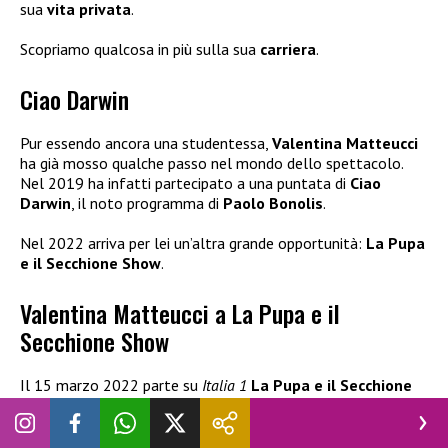
sua
vita privata
.
Scopriamo qualcosa in più sulla sua
carriera
.
Ciao Darwin
Pur essendo ancora una studentessa,
Valentina Matteucci
ha già mosso qualche passo nel mondo dello spettacolo.
Nel 2019 ha infatti partecipato a una puntata di
Ciao
Darwin
, il noto programma di
Paolo Bonolis
.
Nel 2022 arriva per lei un’altra grande opportunità:
La Pupa
e il Secchione Show
.
Valentina Matteucci a La Pupa e il
Secchione Show
Il 15 marzo 2022 parte su
Italia 1
La Pupa e il Secchione
Show
. La nuova edizione del reality è condotta da
Barbara
d’Urso
, e numerose sono le novità in serbo per il pubblico. A
far parte del cast del programma c’è anche
Valentina