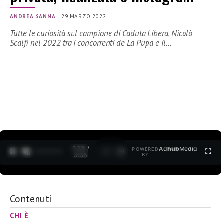
ANDREA SANNA
|
29 MARZO 2022
Tutte le curiosità sul campione di Caduta Libera, Nicolò
Scalfi nel 2022 tra i concorrenti de La Pupa e il…
0:29 /
Ad
hub
Media
POWERED
1
/
2
3:35
BY
Contenuti
CHI È