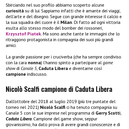
Sbirciando nel suo profilo abbiamo scoperto alcune
curiosità
su di lui. Sappiamo infatti che è amante dei viaggi,
dell’arte e del disegno. Segue con grande interesse il calcio e
la sua squadra del cuore è il
Milan
. Di fatto ad ogni vittoria
esulta allo stesso modo del bomber dei rossoneri,
Krzysztof Piatek
. Ma sono anche tante le immagini che lo
ritraggono protagonista in compagnia dei suoi più grandi
amici.
La grande passione per i cruciverba (che ha sempre condiviso
con la cara
nonna
) l’hanno spinto a partecipare al
game
show
di
Canale 5
,
Caduta Libera
e diventarne così
campione
indiscusso.
Nicolò Scalfi campione di Caduta Libera
Dall’ottobre del 2018 al luglio 2019 (più tre puntate del
torneo nel 2021)
Nicolò Scalfi
ci ha tenuto compagnia su
Canale 5 con le sue imprese nel programma di
Gerry Scotti
,
Caduta Libera
. Campione del game show, seppur
giovanissimo, ha dato prova di avere grandi conoscenze e di