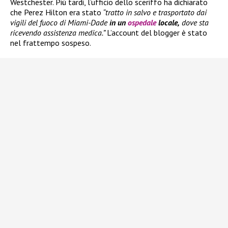
Westchester. Più tardi, l’ufficio dello sceriffo ha dichiarato
che Perez Hilton era stato
“tratto in salvo e trasportato dai
vigili del fuoco di Miami-Dade
in un
ospedale
locale,
dove sta
ricevendo assistenza medica.”
L’account del blogger è stato
nel frattempo sospeso.