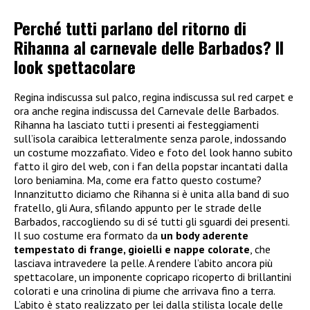
Perché tutti parlano del ritorno di
Rihanna al carnevale delle Barbados? Il
look spettacolare
Regina indiscussa sul palco, regina indiscussa sul red carpet e
ora anche regina indiscussa del Carnevale delle Barbados.
Rihanna ha lasciato tutti i presenti ai festeggiamenti
sull’isola caraibica letteralmente senza parole, indossando
un costume mozzafiato. Video e foto del look hanno subito
fatto il giro del web, con i fan della popstar incantati dalla
loro beniamina. Ma, come era fatto questo costume?
Innanzitutto diciamo che Rihanna si è unita alla band di suo
fratello, gli Aura, sfilando appunto per le strade delle
Barbados, raccogliendo su di sé tutti gli sguardi dei presenti.
Il suo costume era formato da
un body aderente
tempestato di frange, gioielli e nappe colorate
, che
lasciava intravedere la pelle. A rendere l’abito ancora più
spettacolare, un imponente copricapo ricoperto di brillantini
colorati e una crinolina di piume che arrivava fino a terra.
L’abito è stato realizzato per lei dalla stilista locale delle