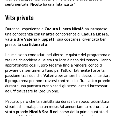
sentimentale.
Nicolò
ha una
fidanzata
?
Vita privata
Durante l’esperienza a
Caduta Libera
Nicolò
ha intrapreso
una conoscenza con un’altra concorrente di
Caduta Libera
,
vale a dire
Valeria Filippetti
, sua coetanea, diventata ben
presto la sua
fidanzata
.
I due si sono conosciuti nel dietro le quinte del programma e
tra una chiacchiera e l’altra tra loro è nato del tenero. Hanno
approfondito così il loro legame fino a rendersi conto di
provare dei sentimenti l’uno per l’altro. Talmente forte la
passione tra i due che
Valeria
per amore ha deciso di lasciare
il programma per non trovarsi contro di lui. Tra l’altro proprio
durante una puntata erano stati gli stessi diretti interessati
ad ufficializzare la loro unione.
Peccato però che la scintilla sia durata ben poco, addirittura
si parla di a malapena un mese. Ad annunciare la rottura era
stato proprio
Nicolò Scalfi
nel corso della prima puntata di