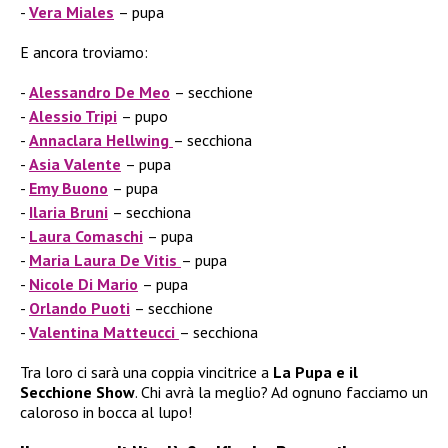
Vera Miales
– pupa
E ancora troviamo:
Alessandro De Meo
– secchione
Alessio Tripi
– pupo
Annaclara Hellwing
– secchiona
Asia Valente
– pupa
Emy Buono
– pupa
Ilaria Bruni
– secchiona
Laura Comaschi
– pupa
Maria Laura De Vitis
– pupa
Nicole Di Mario
– pupa
Orlando Puoti
– secchione
Valentina Matteucci
– secchiona
Tra loro ci sarà una coppia vincitrice a
La Pupa e il
Secchione Show
. Chi avrà la meglio? Ad ognuno facciamo un
caloroso in bocca al lupo!