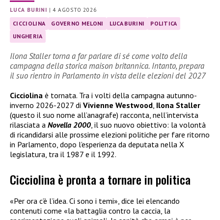
LUCA BURINI
|
4 AGOSTO 2026
CICCIOLINA
GOVERNO MELONI
LUCA BURINI
POLITICA
UNGHERIA
Ilona Staller torna a far parlare di sé come volto della
campagna della storica maison britannica. Intanto, prepara
il suo rientro in Parlamento in vista delle elezioni del 2027
Cicciolina
è tornata. Tra i volti della campagna autunno-
inverno 2026-2027 di
Vivienne Westwood
,
Ilona Staller
(questo il suo nome all’anagrafe) racconta, nell’intervista
rilasciata a
Novella 2000
, il suo nuovo obiettivo: la volontà
di ricandidarsi alle prossime elezioni politiche per fare ritorno
in Parlamento, dopo l’esperienza da deputata nella X
legislatura, tra il 1987 e il 1992.
Cicciolina è pronta a tornare in politica
«Per ora c’è l’idea. Ci sono i temi», dice lei elencando
contenuti come «la battaglia contro la caccia, la