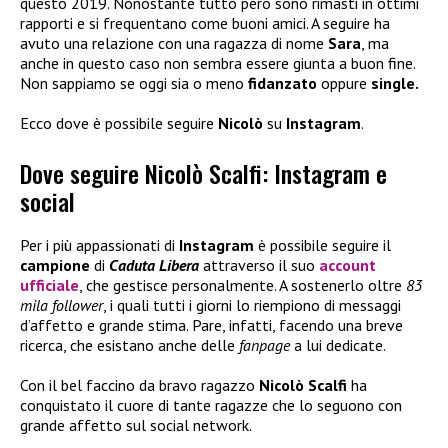
questo 2019. Nonostante tutto però sono rimasti in ottimi
rapporti e si frequentano come buoni amici. A seguire ha
avuto una relazione con una ragazza di nome
Sara
, ma
anche in questo caso non sembra essere giunta a buon fine.
Non sappiamo se oggi sia o meno
fidanzato
oppure
single.
Ecco dove è possibile seguire
Nicolò
su
Instagram
.
Dove seguire Nicolò Scalfi: Instagram e
social
Per i più appassionati di
Instagram
è possibile seguire il
campione
di
Caduta Libera
attraverso il suo
account
ufficiale
, che gestisce personalmente. A sostenerlo oltre
83
mila follower
, i quali tutti i giorni lo riempiono di messaggi
d’affetto e grande stima. Pare, infatti, facendo una breve
ricerca, che esistano anche delle
fanpage
a lui dedicate.
Con il bel faccino da bravo ragazzo
Nicolò Scalfi
ha
conquistato il cuore di tante ragazze che lo seguono con
grande affetto sul social network.