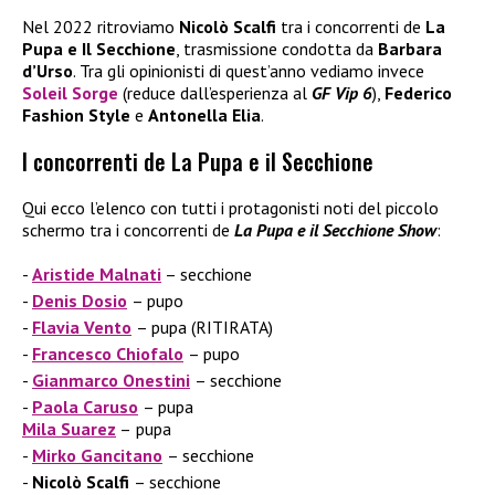
Nel 2022 ritroviamo
Nicolò Scalfi
tra i concorrenti de
La
Pupa e Il Secchione
, trasmissione condotta da
Barbara
d’Urso
. Tra gli opinionisti di quest’anno vediamo invece
Soleil Sorge
(reduce dall’esperienza al
GF Vip 6
),
Federico
Fashion Style
e
Antonella Elia
.
I concorrenti de La Pupa e il Secchione
Qui ecco l’elenco con tutti i protagonisti noti del piccolo
schermo tra i concorrenti de
La Pupa e il Secchione Show
:
Aristide Malnati
– secchione
Denis Dosio
– pupo
Flavia Vento
– pupa (RITIRATA)
Francesco Chiofalo
– pupo
Gianmarco Onestini
– secchione
Paola Caruso
– pupa
Mila Suarez
–
pupa
Mirko Gancitano
– secchione
Nicolò Scalfi
– secchione