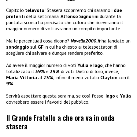
Capitolo
televoto
! Stasera scopriremo chi saranno i
due
preferiti
della settimana.
Alfonso Signorini
durante la
puntata scorsa ha precisato che coloro che riceveranno il
maggior numero di voti avranno un compito importante.
Ma le percentuali cosa dicono?
Novella2000.it
ha lanciato un
sondaggio
sul
GF
in cui ha chiesto ai telespettatori di
scegliere chi salvare e dunque rendere preferito.
Ad avere il maggior numero di voti
Yulia
e
Iago
, che hanno
totalizzato il
39%
e
29%
di voti. Dietro di loro, invece,
Maria Vittoria
al
23%,
infine il meno votato
Clayton
con il
9%.
Servirà aspettare questa sera ma, se così fosse,
Iago
e
Yulia
dovrebbero essere i favoriti del pubblico.
Il Grande Fratello a che ora va in onda
stasera