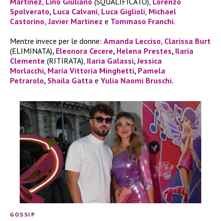
Martinez
,
Lino Giuliano
(SQUALIFICATO),
Lorenzo
Spolverato
,
Luca Calvani
,
Luca Giglioli
,
Michael
Castorino,
Javier Martinez
e
Tommaso Franchi
.
Mentre invece per le donne:
Amanda Lecciso,
Clarissa Burt
(ELIMINATA)
,
Eleonora Cecere
,
Helena Prestes
,
Ilaria
Clemente
(RITIRATA),
Ilaria Galassi
,
Jessica
Morlacchi
,
Maria Vittoria Minghetti
,
Pamela
Petrarolo
,
Shaila Gatta
e
Yulia Naomi Bruschi.
GOSSIP