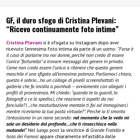
GF, il duro sfogo di Cristina Plevani:
“Ricevo continuamente foto intime”
Cristina Plevani
si è sfogata su Instagram dopo aver
ricevuto l’ennesima foto intima da parte di un uomo:
“Forse è
il caso di parlarne tra noi donne, perché non credo di essere
l’unica “fortunella” a trovare messaggi del genere in privato.
Come non credo essere l’unica a ritenere che questo genere
maschile e’ uno sfigato all’ennesima potenza. Parliamoci chiaro,
questo è sobrio…ho un collage di piselli screenshottati in
galleria che fa invidia a pornhub – ovviamente con allegati i
profili di provenienza. Mi chiedo: “quando te lo guardi, lo
fotografi e ce lo spedisci, che reazione ti aspetti da noi
fanciulle?!…che masturbazione mentale ti fai ad immaginarci
mentre riceviamo la tua posta virtuale?”. Perché io ti smonto
l’entusiasmo in un nano secondo:
nel momento che lo vedo mi
sale un desiderio dal profondo…che ti rinsecchisca nelle
mutande!
”
Nel lungo post la vincitrice di
Grande Fratello
e
Isola dei Famosi
appare chiaramente infastidita dalle