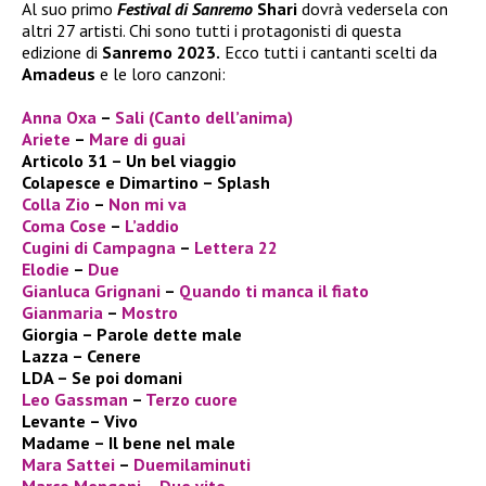
Al suo primo
Festival di Sanremo
Shari
dovrà vedersela con
altri 27 artisti. Chi sono tutti i protagonisti di questa
edizione di
Sanremo 2023.
Ecco tutti i cantanti scelti da
Amadeus
e le loro canzoni:
Anna Oxa
–
Sali (Canto dell’anima)
Ariete
–
Mare di guai
Articolo 31 – Un bel viaggio
Colapesce e Dimartino – Splash
Colla Zio
–
Non mi va
Coma Cose
–
L’addio
Cugini di Campagna
–
Lettera 22
Elodie
–
Due
Gianluca Grignani
–
Quando ti manca il fiato
Gianmaria
–
Mostro
Giorgia – Parole dette male
Lazza – Cenere
LDA – Se poi domani
Leo Gassman
–
Terzo cuore
Levante – Vivo
Madame – Il bene nel male
Mara Sattei
–
Duemilaminuti
Marco Mengoni
–
Due vite