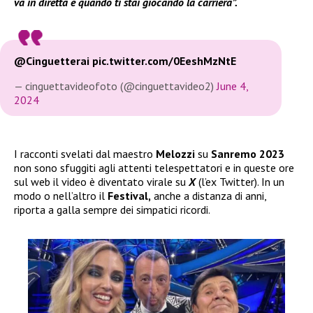
va in diretta e quando ti stai giocando la carriera”.
@Cinguetterai
pic.twitter.com/0EeshMzNtE
— cinguettavideofoto (@cinguettavideo2)
June 4,
2024
I racconti svelati dal maestro
Melozzi
su
Sanremo 2023
non sono sfuggiti agli attenti telespettatori e in queste ore
sul web il video è diventato virale su
X
(l’ex Twitter). In un
modo o nell’altro il
Festival,
anche a distanza di anni,
riporta a galla sempre dei simpatici ricordi.