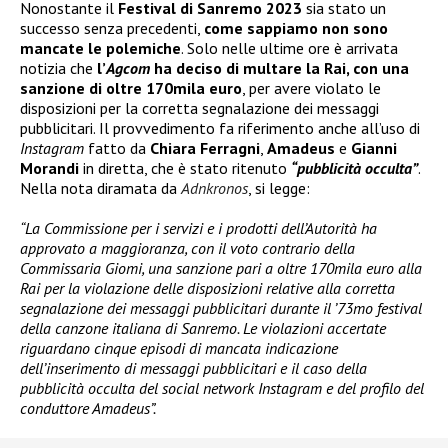
Nonostante il
Festival di Sanremo 2023
sia stato un
successo senza precedenti,
come sappiamo non sono
mancate le polemiche
. Solo nelle ultime ore è arrivata
notizia che
l’
Agcom
ha deciso di multare la Rai
, con una
sanzione di oltre 170mila euro
, per avere violato le
disposizioni per la corretta segnalazione dei messaggi
pubblicitari. Il provvedimento fa riferimento anche all’uso di
Instagram
fatto da
Chiara Ferragni
,
Amadeus
e
Gianni
Morandi
in diretta, che è stato ritenuto
“pubblicità occulta”
.
Nella nota diramata da
Adnkronos
, si legge:
“La Commissione per i servizi e i prodotti dell’Autorità ha
approvato a maggioranza, con il voto contrario della
Commissaria Giomi, una sanzione pari a oltre 170mila euro alla
Rai per la violazione delle disposizioni relative alla corretta
segnalazione dei messaggi pubblicitari durante il ’73mo festival
della canzone italiana di Sanremo. Le violazioni accertate
riguardano cinque episodi di mancata indicazione
dell’inserimento di messaggi pubblicitari e il caso della
pubblicità occulta del social network Instagram e del profilo del
conduttore Amadeus”.