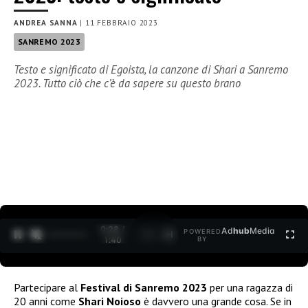
ANDREA SANNA
|
11 FEBBRAIO 2023
SANREMO 2023
Testo e significato di Egoista, la canzone di Shari a Sanremo
2023. Tutto ciò che c’è da sapere su questo brano
0:30 /
Ad
hub
Media
POWERED
1
/
2
1:40
BY
Partecipare al
Festival di Sanremo 2023
per una ragazza di
20 anni come
Shari Noioso
è davvero una grande cosa. Se in