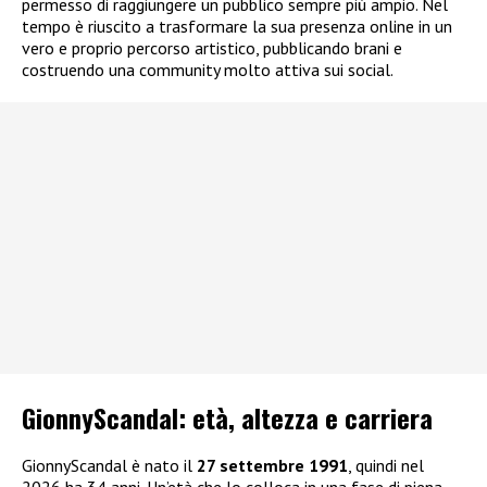
permesso di raggiungere un pubblico sempre più ampio. Nel
tempo è riuscito a trasformare la sua presenza online in un
vero e proprio percorso artistico, pubblicando brani e
costruendo una community molto attiva sui social.
GionnyScandal: e
tà, altezza e carriera
GionnyScandal è nato il
27 settembre 1991
, quindi nel
2026 ha 34 anni. Un’età che lo colloca in una fase di piena