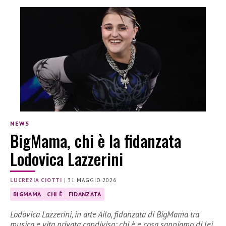
NEWS
BigMama, chi è la fidanzata
Lodovica Lazzerini
LUCREZIA CIOTTI
|
31 MAGGIO 2026
BIGMAMA
CHI È
FIDANZATA
Lodovica Lazzerini, in arte Ailo, fidanzata di BigMama tra
musica e vita privata condivisa: chi è e cosa sappiamo di lei.