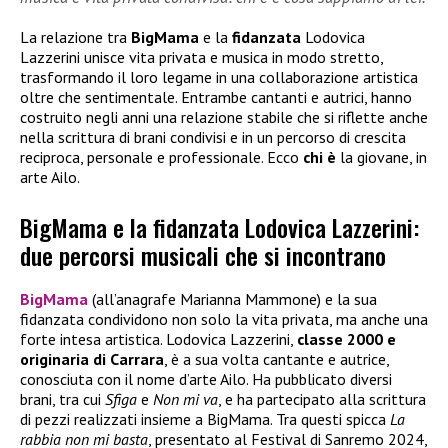
La relazione tra
BigMama
e la
fidanzata
Lodovica
Lazzerini unisce vita privata e musica in modo stretto,
trasformando il loro legame in una collaborazione artistica
oltre che sentimentale. Entrambe cantanti e autrici, hanno
costruito negli anni una relazione stabile che si riflette anche
nella scrittura di brani condivisi e in un percorso di crescita
reciproca, personale e professionale. Ecco
chi è
la giovane, in
arte Ailo.
BigMama e la fidanzata Lodovica Lazzerini:
due percorsi musicali che si incontrano
BigMama
(all’anagrafe Marianna Mammone) e la sua
fidanzata condividono non solo la vita privata, ma anche una
forte intesa artistica. Lodovica Lazzerini,
classe 2000 e
originaria di Carrara
, è a sua volta cantante e autrice,
conosciuta con il nome d’arte Ailo. Ha pubblicato diversi
brani, tra cui
Sfiga
e
Non mi va
, e ha partecipato alla scrittura
di pezzi realizzati insieme a BigMama. Tra questi spicca
La
rabbia non mi basta
, presentato al Festival di Sanremo 2024,