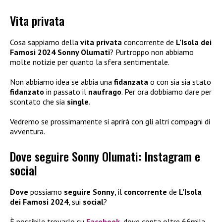
Vita privata
Cosa sappiamo della
vita privata
concorrente de
L’Isola dei
Famosi 2024
Sonny Olumati
? Purtroppo non abbiamo
molte notizie per quanto la sfera sentimentale.
Non abbiamo idea se abbia una
fidanzata
o con sia sia stato
fidanzato
in passato il
naufrago
. Per ora dobbiamo dare per
scontato che sia
single
.
Vedremo se prossimamente si aprirà con gli altri compagni di
avventura.
Dove seguire Sonny Olumati: Instagram e
social
Dove
possiamo
seguire Sonny
, il
concorrente
de
L’Isola
dei Famosi 2024
, sui
social
?
È possibile trovarlo su
Facebook
, dove conta oltre 66mila