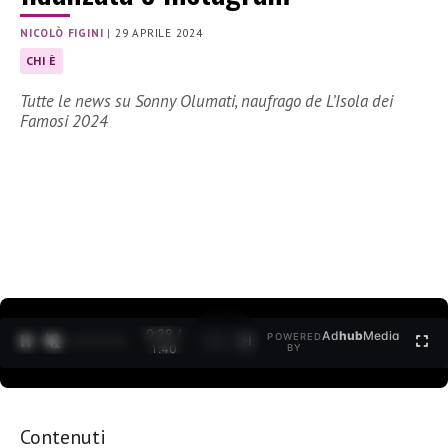
NICOLÒ FIGINI
|
29 APRILE 2024
CHI È
Tutte le news su Sonny Olumati, naufrago de L’Isola dei
Famosi 2024
0:30 /
Ad
hub
Media
POWERED
1
/
2
1:40
BY
Contenuti