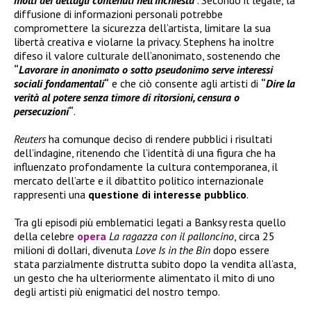
diffusione di informazioni personali potrebbe
compromettere la sicurezza dell’artista, limitare la sua
libertà creativa e violarne la privacy. Stephens ha inoltre
difeso il valore culturale dell’anonimato, sostenendo che
“
Lavorare in anonimato o sotto pseudonimo serve interessi
sociali fondamentali
“
e che ciò consente agli artisti di
“
Dire la
verità al potere senza timore di ritorsioni, censura o
persecuzioni
“
.
Reuters
ha comunque deciso di rendere pubblici i risultati
dell’indagine, ritenendo che l’identità di una figura che ha
influenzato profondamente la cultura contemporanea, il
mercato dell’arte e il dibattito politico internazionale
rappresenti una
questione di interesse pubblico
.
Tra gli episodi più emblematici legati a Banksy resta quello
della celebre
opera
La ragazza con il palloncino
, circa 25
milioni di dollari, divenuta
Love Is in the Bin
dopo essere
stata parzialmente distrutta subito dopo la vendita all’asta,
un gesto che ha ulteriormente alimentato il mito di uno
degli artisti più enigmatici del nostro tempo.