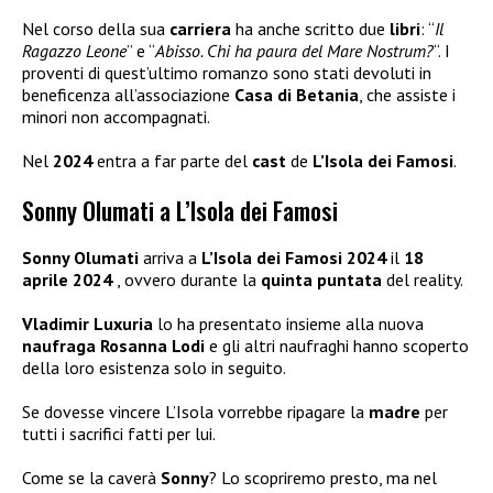
Nel corso della sua
carriera
ha anche scritto due
libri
: “
Il
Ragazzo Leone
” e “
Abisso. Chi ha paura del Mare Nostrum?
“. I
proventi di quest’ultimo romanzo sono stati devoluti in
beneficenza all’associazione
Casa di Betania
, che assiste i
minori non accompagnati.
Nel
2024
entra a far parte del
cast
de
L’Isola dei Famosi
.
Sonny Olumati a L’Isola dei Famosi
Sonny Olumati
arriva a
L’Isola dei Famosi 2024
il
18
aprile 2024
, ovvero durante la
quinta puntata
del reality.
Vladimir Luxuria
lo ha presentato insieme alla nuova
naufraga Rosanna Lodi
e gli altri naufraghi hanno scoperto
della loro esistenza solo in seguito.
Se dovesse vincere L’Isola vorrebbe ripagare la
madre
per
tutti i sacrifici fatti per lui.
Come se la caverà
Sonny
? Lo scopriremo presto, ma nel