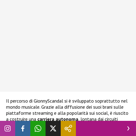
Il percorso di GionnyScandal si è sviluppato soprattutto nel
mondo musicale. Grazie alla diffusione dei suoi brani sulle
piattaforme streaming e alla popolarità sui social, è riuscito
a costruire una
carriera autonoma
, lontana dai circuiti
tradizionali ma molto efficace nel contesto digitale. La sua
comunicazione diretta con i fan e la capacità di creare