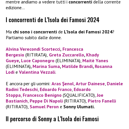
mentre andiamo a vedere tutti i
concorrenti
della corrente
edizione…
I concorrenti de L’Isola dei Famosi 2024
Ma
chi sono i concorrenti
de
L’Isola dei Famosi 2024
?
Partiamo subito dalle donne.
Alvina Verecondi Scortecci
,
Francesca
Bergesio
(RITIRATA),
Greta Zuccarello
,
Khady
Gueye
,
Luce Caponegro
(ELIMINATA),
Maitè Yanes
(ELIMINATA)
,
Marina Suma
,
Matilde Brandi
,
Rosanna
Lodi
e
Valentina Vezzali
.
E ancora per gli uomini:
Aras Şenol
,
Artur Dainese
,
Daniele
Radini Tedeschi
,
Edoardo Franco
,
Edoardo
Stoppa
,
Francesco Benigno
(SQUALIFICATO),
Joe
Bastianich
,
Peppe Di Napoli
(RITIRATO),
Pietro Fanelli
(RITIRATO),
Samuel Peron
e
Sonny Ulumati.
Il percorso di Sonny a L’Isola dei Famosi