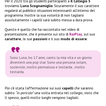
Per il 2020 tra gli studenti partecipanti a
Il Collegio 5
troviamo
Luna Scognamiglio
. Sicuramente il suo carattere
regalerà al pubblico situazioni interessanti all’interno del
programma. Inoltre la sua volontà di non tagliarsi
assolutamente i capelli sarà subito messa a dura prova.
Questo è quello che ha raccontato nel video di
presentazione, che è presente sul sito di
RaiPlay
, sul suo
carattere
, le sue
passioni
e il suo
modo di essere
:
Sono Luna, ho 17 anni, canto la mia vita e un giorno
diventerò una pop star. Sono una persona solare,
socievole, molto permalosa e testarda…molto
testarda.
Poi c’è stata l’affermazione sui suoi
capelli
che saranno
subito
“in pericolo”
una volta entrata nel collegio, visto che
lì spesso, quelli molto lunghi vengono tagliati.