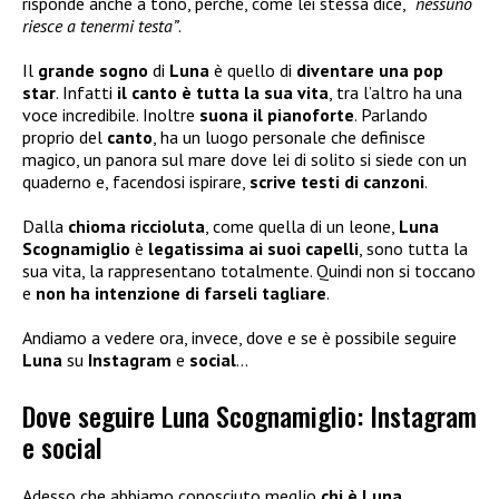
risponde anche a tono, perché, come lei stessa dice,
“nessuno
riesce a tenermi testa”
.
Il
grande sogno
di
Luna
è quello di
diventare una pop
star
. Infatti
il canto è tutta la sua vita
, tra l’altro ha una
voce incredibile. Inoltre
suona il pianoforte
. Parlando
proprio del
canto
, ha un luogo personale che definisce
magico, un panora sul mare dove lei di solito si siede con un
quaderno e, facendosi ispirare,
scrive testi di canzoni
.
Dalla
chioma riccioluta
, come quella di un leone,
Luna
Scognamiglio
è
legatissima ai suoi capelli
, sono tutta la
sua vita, la rappresentano totalmente. Quindi non si toccano
e
non ha intenzione di farseli tagliare
.
Andiamo a vedere ora, invece, dove e se è possibile seguire
Luna
su
Instagram
e
social
…
Dove seguire Luna Scognamiglio: Instagram
e social
Adesso che abbiamo conosciuto meglio
chi è Luna