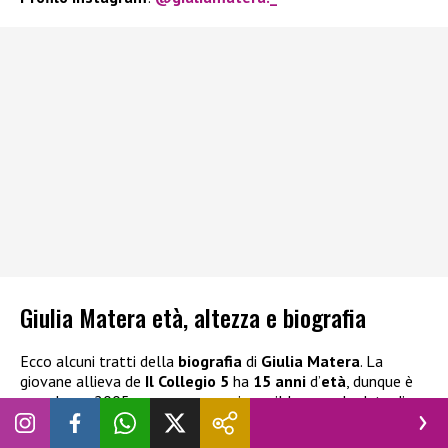
Giulia Matera età, altezza e biografia
Ecco alcuni tratti della
biografia
di
Giulia Matera
. La
giovane allieva de
Il Collegio 5
ha
15 anni
d’
età
, dunque è
una classe 2005, ma non conosciamo il luogo e la data di
nascita precisa. Al momento quindi non sappiamo quale sia il
suo segno zodiacale.