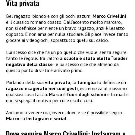
Vita privata
Bel ragazzo, biondo e con gli occhi azzurri,
Marco Crivellini
è il classico romano coatto. Dall’accento molto marcaro,
non si definisce per niente un bravo ragazzo, anzi è l’esatto
opposto. E non ama per nulla studiare. Gli piace invece tanto
giocare ai videogiochi, soprattutto quelli sul calcio.
Lui stesso dice che fa un po’ quello che vuole, senza seguire
tanto le regole. Tra l’altro
a scuola è stato eletto “leader
negativo della classe”
e lui stesso dice che almeno da
questo punto di vista è arrivato primo.
Parlando della sua
vita privata
, la
famiglia
lo definisce un
ragazzo esagerato nei suoi gesti
, estremizza al massimo
qualsiasi cosa faccia.
Marco
è
fuori dagli schemi
e la madre
non si spiega il motivo per cui è uscito così.
Andiamo a vedere ora, invece, dove e se è possibile seguire
Marco
su
Instagram
e
social
…
Dove seguire Marco Crivellini: Instagram e