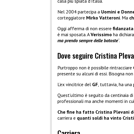
casa più spiata d’Italia.
Nel 2004 partecipa a
Uomini e Donn
corteggiatore
Mirko Vatteroni
. Ma
ch
Oggi afferma di non essere
fidanzat
è mai sposata. A
Verissimo
ha dichiara
ma prendo sempre delle batoste
“.
Dove seguire Cristina Pleva
Purtroppo non è possibile rintracciare
presente su alcuni di essi. Bisogna no
L’ex vincitrice del
GF
, tuttavia, ha una
Quest’ultimo è seguito da centinaia di 
professionali ma anche momenti in cui s
Che fine ha fatto Cristina Plevani
d
carriera e
quanti soldi ha vinto Cris
Carriera