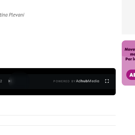
tina Plevani
Ad
hub
Media
/
2
POWERED BY