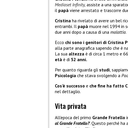
Mediaset Infinity
,
assiste a una sparatori
il
papà
viene arrestato e trascorre due
Cristina
ha rivelato di avere un bel ri
entrambi. Il
papà
muore nel 1994 in s
due anni dopo a causa di una
malattia
.
Ecco
chi sono i genitori di Cristina 
alla parte anagrafica sapendo che è na
La sua
altezza
è di circa 1 metro e 6
età
è di
52 anni.
Per quanto riguarda gli
studi
, sappiam
Psicologia
che stava svolgendo a
Pa
Cos’è successo
e
che fine ha fatto 
nel dettaglio.
Vita privata
All’epoca del primo
Grande Fratello
i
al Grande Fratello?
‘. Questo perché ha