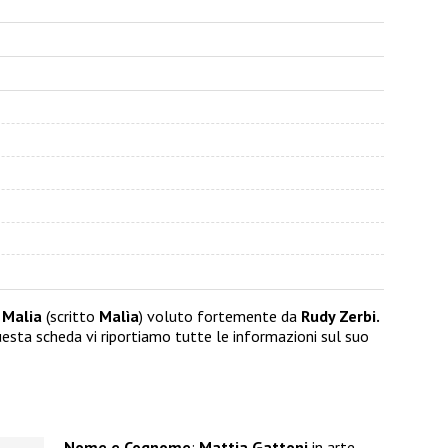
Malia
(scritto
Malìa
) voluto fortemente da
Rudy Zerbi.
sta scheda vi riportiamo tutte le informazioni sul suo
Nome e Cognome
:
Mattia Gattoni
in arte