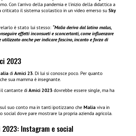
mo. Con l’arrivo della pandemia e l’inizio della didattica a
 criticato il sistema scolastico in un video emerso su
Sky
velarlo è stato lui stesso:
“Malìa deriva dal latino malus,
nseguire effetti inconsueti e sconcertanti, come influenzare
e utilizzato anche per indicare fascino, incanto e forza di
ici 2023
alia
di
Amici 23
. Di lui si conosce poco. Per quanto
re che sua mamma è insegnante.
 il cantante di
Amici 2023
dovrebbe essere single, ma ha
sul suo conto ma in tanti ipotizzano che
Malia
viva in
social dove pare mostrare la propria azienda agricola.
i 2023: Instagram e social