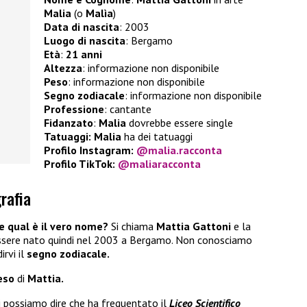
Malia
(o
Malìa
)
Data di nascita
: 2003
Luogo di nascita
: Bergamo
Età
:
21 anni
Altezza
: informazione non disponibile
Peso
: informazione non disponibile
Segno zodiacale
: informazione non disponibile
Professione
: cantante
Fidanzato
:
Malia
dovrebbe essere single
Tatuaggi: Malia
ha dei tatuaggi
Profilo Instagram:
@malia.racconta
Profilo TikTok:
@maliaracconta
rafia
e qual è il vero nome?
Si chiama
Mattia Gattoni
e la
ssere nato quindi nel 2003 a Bergamo. Non conosciamo
rvi il
segno zodiacale.
eso
di
Mattia.
di possiamo dire che ha frequentato il
Liceo Scientifico