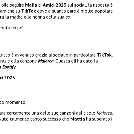
ibile seguire
Malia
di
Amici 2023
sui social, la risposta è
gram che su
TikTok
dove a quanto pare è molto popolare.
ra la madre e la nonna della sua ex.
conta un po’.
 tutto è avvenuto grazie ai social e in particolare
TikTok
,
grazie alla canzone
Maiorca
. Questa gli ha dato la
su
Spotify.
ci 2023.
sto momento.
are certamente una delle sue canzoni dal titolo
Maiorca.
avuto talmente tanto successo che
Mattia
ha superato i