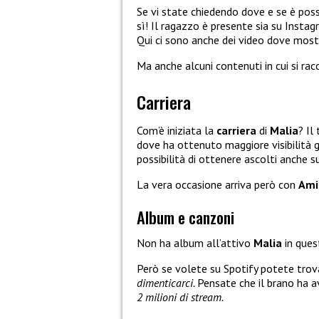
Se vi state chiedendo dove e se è poss
sì! Il ragazzo è presente sia su Insta
Qui ci sono anche dei video dove most
Ma anche alcuni contenuti in cui si rac
Carriera
Com’è iniziata la
carriera
di
Malia
? Il
dove ha ottenuto maggiore visibilità 
possibilità di ottenere ascolti anche 
La vera occasione arriva però con
Ami
Album e canzoni
Non ha album all’attivo
Malia
in que
Però se volete su Spotify potete trov
dimenticarci.
Pensate che il brano ha 
2 milioni di stream.