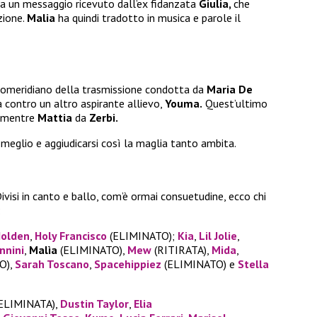
da un messaggio ricevuto dall’ex fidanzata
Giulia,
che
zione.
Malia
ha quindi tradotto in musica e parole il
 pomeridiano della trasmissione condotta da
Maria De
contro un altro aspirante allievo,
Youma.
Quest’ultimo
, mentre
Mattia
da
Zerbi.
meglio e aggiudicarsi così la maglia tanto ambita.
Divisi in canto e ballo, com’è ormai consuetudine, ecco chi
:
olden
,
Holy Francisco
(ELIMINATO);
Kia
,
Lil Jolie
,
nnini
,
Malìa
(ELIMINATO),
Mew
(RITIRATA),
Mida
,
O),
Sarah Toscano
,
Spacehippiez
(ELIMINATO) e
Stella
ELIMINATA),
Dustin Taylor
,
Elia