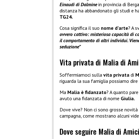
Einaudi di Dalmine
in provincia di Berga
distanza ha abbandonato gli studi e ha
TG24.
Cosa significa il suo
nome d’arte
? A s
ovvero cattivo: misteriosa capacità di co
il comportamento di altri individui. Vien
seduzione”
Vita privata di Malia di Am
Soffermiamoci sulla
vita privata
di
M
riguarda la sua famiglia possiamo di
Ma
Malia
è fidanzato
? A quanto pare
avuto una fidanzata di nome
Giulia.
Dove vive? Non ci sono grosse novità 
campagna, come mostrano alcuni video 
Dove seguire Malia di Amic