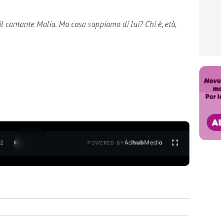
l cantante Malia. Ma cosa sappiamo di lui? Chi è, età,
Ad
hub
Media
/
2
POWERED BY