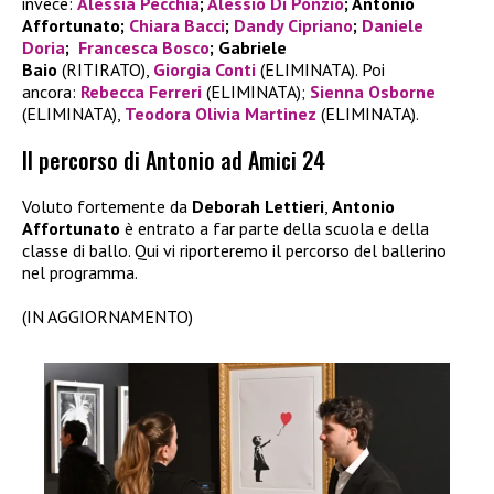
invece:
Alessia Pecchia
;
Alessio Di Ponzio
; Antonio
Affortunato;
Chiara Bacci
;
Dandy Cipriano
;
Daniele
Doria
;
Francesca Bosco
;
Gabriele
Baio
(RITIRATO),
Giorgia Conti
(ELIMINATA). Poi
ancora:
Rebecca Ferreri
(ELIMINATA);
Sienna Osborne
(ELIMINATA),
Teodora Olivia Martinez
(ELIMINATA).
Il percorso di Antonio ad Amici 24
Voluto fortemente da
Deborah Lettieri
,
Antonio
Affortunato
è entrato a far parte della scuola e della
classe di ballo. Qui vi riporteremo il percorso del ballerino
nel programma.
(IN AGGIORNAMENTO)