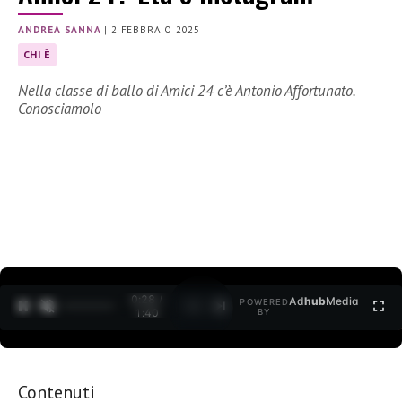
ANDREA SANNA
|
2 FEBBRAIO 2025
CHI È
Nella classe di ballo di Amici 24 c’è Antonio Affortunato.
Conosciamolo
0:30 /
Ad
hub
Media
POWERED
1
/
2
1:40
BY
Contenuti