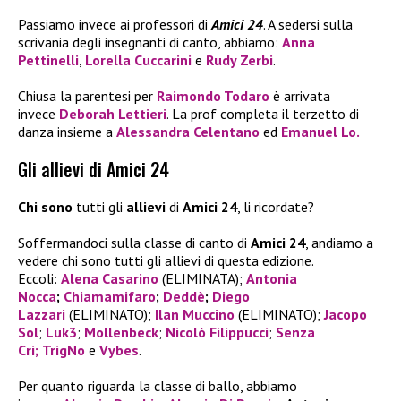
Passiamo invece ai professori di
Amici
24
. A sedersi sulla
scrivania degli insegnanti di canto, abbiamo:
Anna
Pettinelli
,
Lorella Cuccarini
e
Rudy Zerbi
.
Chiusa la parentesi per
Raimondo Todaro
è arrivata
invece
Deborah Lettieri
. La prof completa il terzetto di
danza insieme a
Alessandra Celentano
ed
Emanuel Lo.
Gli allievi di Amici 24
Chi sono
tutti gli
allievi
di
Amici 24
, li ricordate?
Soffermandoci sulla classe di canto di
Amici 24
, andiamo a
vedere chi sono tutti gli allievi di questa edizione.
Eccoli:
Alena Casarino
(ELIMINATA);
Antonia
Nocca
;
Chiamamifaro
;
Deddè
;
Diego
Lazzari
(ELIMINATO);
Ilan Muccino
(ELIMINATO);
Jacopo
Sol
;
Luk3
;
Mollenbeck
;
Nicolò Filippucci
;
Senza
Cri
;
TrigNo
e
Vybes
.
Per quanto riguarda la classe di ballo, abbiamo