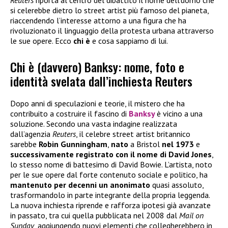
Reuters
riporta al centro del dibattito il nome dell’uomo che
si celerebbe dietro lo street artist più famoso del pianeta,
riaccendendo l’interesse attorno a una figura che ha
rivoluzionato il linguaggio della protesta urbana attraverso
le sue opere. Ecco
chi è
e cosa sappiamo di lui.
Chi è (davvero) Banksy: nome, foto e
identità svelata dall’inchiesta Reuters
Dopo anni di speculazioni e teorie, il mistero che ha
contribuito a costruire il fascino di
Banksy
è vicino a una
soluzione. Secondo una vasta indagine realizzata
dall’agenzia
Reuters
, il celebre street artist britannico
sarebbe
Robin Gunningham
,
nato
a Bristol
nel 1973
e
successivamente registrato con il nome di David Jones
,
lo stesso nome di battesimo di David Bowie. L’artista, noto
per le sue opere dal forte contenuto sociale e politico, ha
mantenuto per decenni un anonimato
quasi assoluto,
trasformandolo in parte integrante della propria leggenda.
La nuova inchiesta riprende e rafforza ipotesi già avanzate
in passato, tra cui quella pubblicata nel 2008 dal
Mail on
Sunday
, aggiungendo nuovi elementi che collegherebbero in