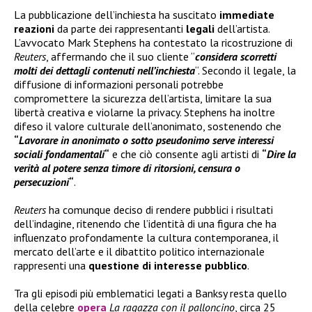
La pubblicazione dell’inchiesta ha suscitato
immediate
reazioni
da parte dei rappresentanti
legali
dell’artista.
L’avvocato Mark Stephens ha contestato la ricostruzione di
Reuters
, affermando che il suo cliente “
considera scorretti
molti dei dettagli contenuti nell’inchiesta
“. Secondo il legale, la
diffusione di informazioni personali potrebbe
compromettere la sicurezza dell’artista, limitare la sua
libertà creativa e violarne la privacy. Stephens ha inoltre
difeso il valore culturale dell’anonimato, sostenendo che
“
Lavorare in anonimato o sotto pseudonimo serve interessi
sociali fondamentali
“
e che ciò consente agli artisti di
“
Dire la
verità al potere senza timore di ritorsioni, censura o
persecuzioni
“
.
Reuters
ha comunque deciso di rendere pubblici i risultati
dell’indagine, ritenendo che l’identità di una figura che ha
influenzato profondamente la cultura contemporanea, il
mercato dell’arte e il dibattito politico internazionale
rappresenti una
questione di interesse pubblico
.
Tra gli episodi più emblematici legati a Banksy resta quello
della celebre
opera
La ragazza con il palloncino
, circa 25