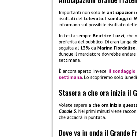
Importanti non solo le
anticipazioni
risultati del
televoto
. I
sondaggi
di
N
informano sul possibile risultato dell
In testa sempre
Beatrice Luzzi,
che v
preferita del pubblico. Di gran lunga 
seguita al
13%
da
Marina Fiordaliso
dunque il marciatore dovrebbe andare
settimana.
È ancora aperto, invece,
il
sondaggio
settimana
. Lo scopriremo solo luned
Stasera a che ora inizia il 
Volete sapere
a che ora inizia questa
Canale 5
. Nei primi minuti viene racc
che accadrà in puntata.
Dove va in onda il Grande F