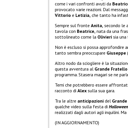
come i vari confronti avuti da
Beatric
provocato varie reazioni. Dal messagg
Vittorio
e
Letizia,
che tanto ha infas
Sempre sul fronte
Anita,
secondo le an
tavola con
Beatrice,
nata da una fras
sottolineato come la
Olivieri
sia una 
Non è escluso si possa approfondire a
tanto sembra preoccupare
Giuseppe
(
Altro nodo da sciogliere è la situazio
questa avventura al
Grande Fratell
programma. Stasera magari se ne parle
Temi che potrebbero essere affrontat
racconto di
Alex
sulla sua gara.
Tra le altre
anticipazioni
del
Grande 
qualche video sulla festa di
Halloween
realizzati dagli autori agli inquilini. 
(IN AGGIORNAMENTO)