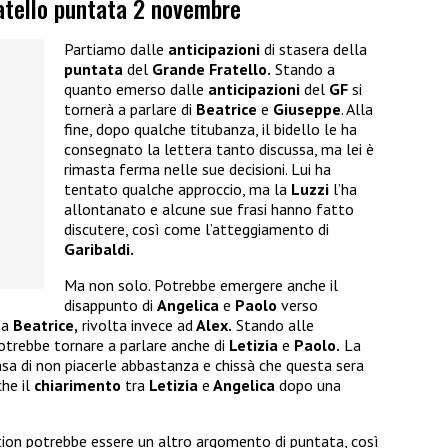
ratello puntata 2 novembre
Partiamo dalle
anticipazioni
di stasera della
puntata
del
Grande Fratello.
Stando a
quanto emerso dalle
anticipazioni
del
GF
si
tornerà a parlare di
Beatrice
e
Giuseppe
. Alla
fine, dopo qualche titubanza, il bidello le ha
consegnato la lettera tanto discussa, ma lei è
rimasta ferma nelle sue decisioni. Lui ha
tentato qualche approccio, ma la
Luzzi
l’ha
allontanato e alcune sue frasi hanno fatto
discutere, così come l’atteggiamento di
Garibaldi.
Ma non solo. Potrebbe emergere anche il
disappunto di
Angelica
e
Paolo
verso
 a
Beatrice,
rivolta invece ad
Alex.
Stando alle
otrebbe tornare a parlare anche di
Letizia
e
Paolo.
La
ensa di non piacerle abbastanza e chissà che questa sera
he il
chiarimento
tra
Letizia
e
Angelica
dopo una
ion potrebbe essere un altro argomento di puntata, così