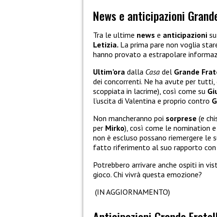
News e anticipazioni Grande
Tra le ultime
news
e
anticipazioni
su
Letizia.
La prima pare non voglia star
hanno provato a estrapolare informazio
Ultim’ora
dalla
Casa
del
Grande Frat
dei concorrenti. Ne ha avute per tutti,
scoppiata in lacrime), così come su
Gi
l’uscita di Valentina e proprio contro
G
Non mancheranno poi
sorprese
(e chi
per
Mirko
), così come le nomination e
non è escluso possano riemergere le su
fatto riferimento al suo rapporto con i
Potrebbero arrivare anche ospiti in vis
gioco. Chi vivrà questa emozione?
(IN AGGIORNAMENTO)
Anticipazioni Grande Fratel