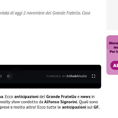
untata di oggi 2 novembre del Grande Fratello. Cosa
Ad
hub
Media
/
2
POWERED BY
na
. Ecco
anticipazioni
del
Grande Fratello
e
news
in
reality show
condotto da
Alfonso Signorini.
Quali sono
rprese e molto altro! Ecco tutte le
anticipazioni
sul
GF.