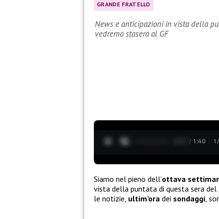
GRANDE FRATELLO
News e anticipazioni in vista della p
vedremo stasera al GF
0:28 / 1:40
1
Siamo nel pieno dell’
ottava settima
vista della puntata di questa sera del
le notizie,
ultim’ora
dei
sondaggi
, so