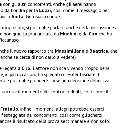
e
con gli altri concorrenti. Anche gli aerei hanno
io da Londra per la
Luzzi,
così come il messaggio per
tidito
Anita.
Gelosia in corso?
ticipazioni, si potrebbe parlare anche della discussione a
e non gradita pronunciata da
Mughini
e da
Ciro
che ha
ficcanaso.
nche il nuovo rapporto tra
Massimiliano
e
Beatrice
, che
anche se cerca di non darlo a vedere).
ne legata a
Ciro.
L’attore non sta vivendo troppo bene
o
e, in più occasioni, ha spiegato di voler lasciare il
rà e potrebbe prendere forse una decisione definitiva.
i ancora: il momento di sconforto di
Jill,
così come il
Fratello
, infine, i momenti allegri potrebbe esserci
festeggiata dai concorrenti, così come gli scherzi
Ma anche il risultato della prova settimanale e non solo!