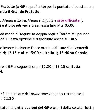
 Fratello
(o
GF
se preferite) per la puntata d questa sera,
onda il Grande Fratello.
su
Mediaset Extra
,
Mediaset Infinity
e
sito ufficiale
(o
 e il giovedì
viene trasmessa fino alle
03:00.
 dà modo di seguire la doppia regia e
“un’ora fa”
, per non
ede. Questa opzione è disponibile anche sul sito.
so invece in diverse fasce orarie: dal
lunedì
al
venerdì
e 4;
12:15 e alle 13:00 su Italia 1;
13:40 su Canale
re il
GF
ai seguenti orari:
12:20
e
18:15
su
Italia
 4
.
lo?
Le puntate del
prime time
vengono trasmesse il
re
21:30
.
 tutte le
anticipazioni
del
GF
e ospiti della serata. Tutti i