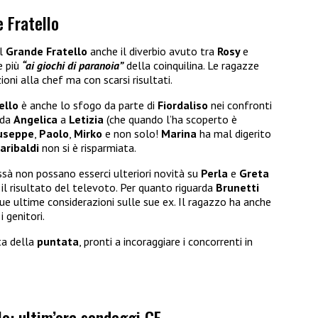
 Fratello
l
Grande Fratello
anche il diverbio avuto tra
Rosy
e
e più
“ai giochi di paranoia”
della coinquilina. Le ragazze
ni alla chef ma con scarsi risultati.
ello
è anche lo sfogo da parte di
Fiordaliso
nei confronti
 da
Angelica
a
Letizia
(che quando l’ha scoperto è
useppe
,
Paolo
,
Mirko
e non solo!
Marina
ha mal digerito
aribaldi
non si è risparmiata.
ssà non possano esserci ulteriori novità su
Perla
e
Greta
 il risultato del televoto. Per quanto riguarda
Brunetti
e ultime considerazioni sulle sue ex. Il ragazzo ha anche
 genitori.
ta della
puntata
, pronti a incoraggiare i concorrenti in
lo: ultim’ora sondaggi GF