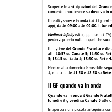
Scoperte le
anticipazioni
del
Grande
concentriamoci invece su
dove va in 
Il reality show è in onda tutti i giorni 
app),
dalle 09:00 alle 02:00.
Il
lunedì
Mediaset Infinity
(sito, app e smart TV)
perdervi proprio nulla di quel che succ
Il daytime del
Grande Fratello
è divi
alle
10:57 su Canale 5;
11:50 su Ret
5;
18:15 su Italia 1;
18:50 su Rete 4.
Mentre alla domenica è possibile segui
1,
mentre alle
11:50
e
18:50
su
Rete
Il GF quando va in onda
Quando va in onda il Grande Fratel
lunedì
e il
giovedì
su
Canale 5
alle o
In apertura una piccola anteprima con