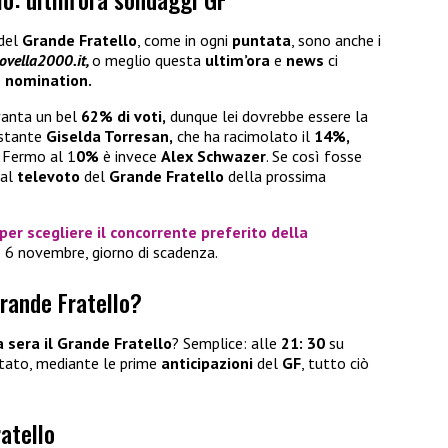
del
Grande Fratello
, come in ogni
puntata
, sono anche i
ovella2000.it,
o meglio questa
ultim’ora
e
news
ci
e
nomination.
anta un bel
62% di voti,
dunque lei dovrebbe essere la
distante
Giselda Torresan,
che ha racimolato il
14%,
.
Fermo al 1
0%
è invece
Alex Schwazer
. Se così fosse
 al
televoto
del
Grande Fratello
della prossima
per scegliere il concorrente preferito della
ì 6 novembre, giorno di scadenza.
Grande Fratello?
 sera il
Grande Fratello
? Semplice: alle
21: 30
su
ontato, mediante le prime
anticipazioni
del
GF
, tutto ciò
ratello