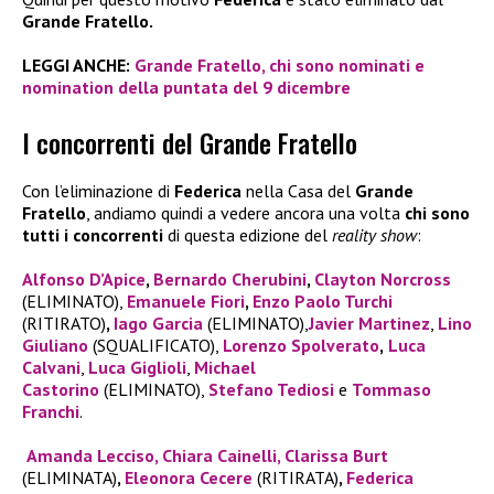
Grande Fratello.
LEGGI ANCHE:
Grande Fratello, chi sono nominati e
nomination della puntata del 9 dicembre
I concorrenti del Grande Fratello
Con l’eliminazione di
Federica
nella Casa del
Grande
Fratello
, andiamo quindi a vedere ancora una volta
chi sono
tutti i concorrenti
di questa edizione del
reality show
:
Alfonso D’Apice
,
Bernardo Cherubini
,
Clayton Norcross
(ELIMINATO),
Emanuele Fiori
,
Enzo Paolo Turchi
(RITIRATO)
,
Iago Garcia
(ELIMINATO),
Javier Martinez
,
Lino
Giuliano
(SQUALIFICATO),
Lorenzo Spolverato
,
Luca
Calvani
,
Luca Giglioli
,
Michael
Castorino
(ELIMINATO),
Stefano Tediosi
e
Tommaso
Franchi
.
Amanda Lecciso,
Chiara Cainelli
,
Clarissa Burt
(ELIMINATA)
,
Eleonora Cecere
(RITIRATA)
,
Federica