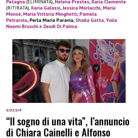
Petagna
(ELIMINATA)
,
Helena Prestes
,
Ilaria Clemente
(RITIRATA),
Ilaria Galassi
,
Jessica Morlacchi
,
Maria
Monsè
,
Maria Vittoria Minghetti
,
Pamela
Petrarolo
, Perla Maria Paravia,
Shaila Gatta
,
Yulia
Naomi Bruschi
e
Zeudi Di Palma.
GOSSIP
“Il sogno di una vita”, l’annuncio
di Chiara Cainelli e Alfonso