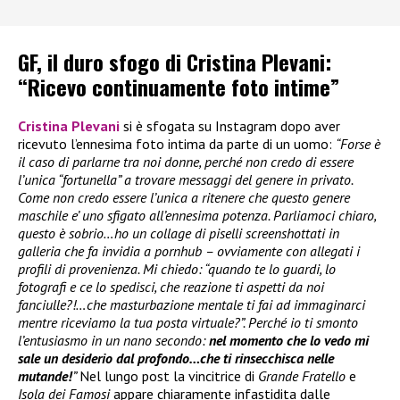
GF, il duro sfogo di Cristina Plevani:
“Ricevo continuamente foto intime”
Cristina Plevani
si è sfogata su Instagram dopo aver
ricevuto l’ennesima foto intima da parte di un uomo:
“Forse è
il caso di parlarne tra noi donne, perché non credo di essere
l’unica “fortunella” a trovare messaggi del genere in privato.
Come non credo essere l’unica a ritenere che questo genere
maschile e’ uno sfigato all’ennesima potenza. Parliamoci chiaro,
questo è sobrio…ho un collage di piselli screenshottati in
galleria che fa invidia a pornhub – ovviamente con allegati i
profili di provenienza. Mi chiedo: “quando te lo guardi, lo
fotografi e ce lo spedisci, che reazione ti aspetti da noi
fanciulle?!…che masturbazione mentale ti fai ad immaginarci
mentre riceviamo la tua posta virtuale?”. Perché io ti smonto
l’entusiasmo in un nano secondo:
nel momento che lo vedo mi
sale un desiderio dal profondo…che ti rinsecchisca nelle
mutande!
”
Nel lungo post la vincitrice di
Grande Fratello
e
Isola dei Famosi
appare chiaramente infastidita dalle