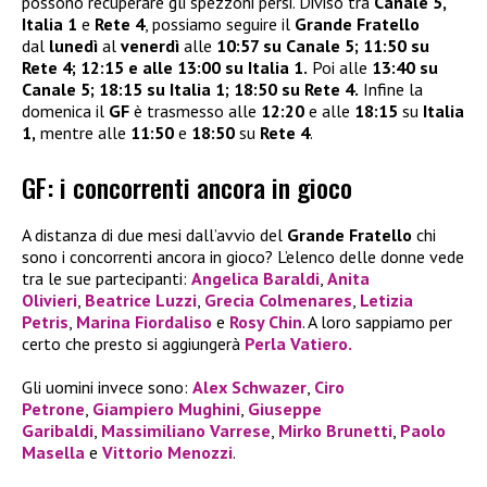
possono recuperare gli spezzoni persi. Diviso tra
Canale 5,
Italia 1
e
Rete 4
, possiamo seguire il
Grande Fratello
dal
lunedì
al
venerdì
alle
10:57 su Canale 5;
11:50 su
Rete 4;
12:15 e alle 13:00 su Italia 1.
Poi alle
13:40 su
Canale 5;
18:15 su Italia 1;
18:50 su Rete 4.
Infine la
domenica il
GF
è trasmesso alle
12:20
e alle
18:15
su
Italia
1,
mentre alle
11:50
e
18:50
su
Rete 4
.
GF: i concorrenti ancora in gioco
A distanza di due mesi dall’avvio del
Grande Fratello
chi
sono i concorrenti ancora in gioco? L’elenco delle donne vede
tra le sue partecipanti:
Angelica Baraldi
,
Anita
Olivieri
,
Beatrice Luzzi
,
Grecia Colmenares
,
Letizia
Petris
,
Marina Fiordaliso
e
Rosy Chin
. A loro sappiamo per
certo che presto si aggiungerà
Perla Vatiero.
Gli uomini invece sono:
Alex Schwazer
,
Ciro
Petrone
,
Giampiero Mughini
,
Giuseppe
Garibaldi
,
Massimiliano Varrese
,
Mirko Brunetti
,
Paolo
Masella
e
Vittorio Menozzi
.