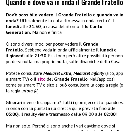
Quando e dove va in onda il Grande Fratello
Dov’è possibile vedere il Grande Fratello
e
quando va in
onda?
Ufficialmente la data di messa in onda certa è il
lunedì
alle
21:30
, a causa del ritorno di
Io Canto
Generation.
Ma non è finita.
Ci sono diversi modi per poter vedere il
Grande
Fratello.
Sebbene vada in onda ufficialmente il
lunedì
e
il
giovedì
alle
21:30
. Esistono però altre possibilità per non
perdervi nulla, ma proprio nulla, sulle dinamiche della Casa.
Potete consultare
Mediaset Extra
,
Mediaset Infinity
(sito, app
e smart TV) o il
sito
del
Grande Fratello
. Nell’app così
come su smart TV o sito si può consultare la coppia regia (e
la regia
un’ora fa
).
Gli
orari
invece li sappiamo? Tutti i giorni, eccetto quando va
in onda con la puntata (la diretta qui è prevista fino alle
03:00
), il reality viene trasmesso dalle 09:00 alle
02:00
!
Ma non solo. Perché ci sono anche i vari daytime dove si