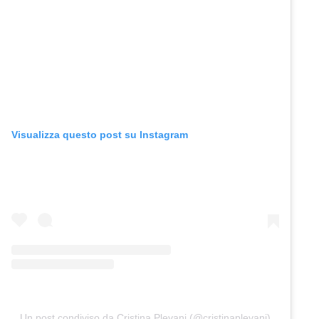
Visualizza questo post su Instagram
Un post condiviso da Cristina Plevani (@cristinaplevani)