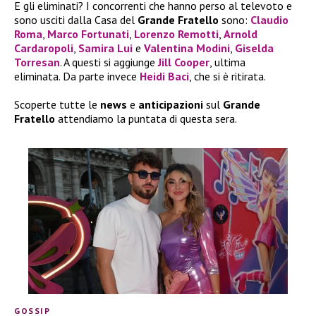
E gli eliminati? I concorrenti che hanno perso al televoto e
sono usciti dalla Casa del
Grande Fratello
sono:
Claudio
Roma
,
Marco Fortunati
,
Lorenzo Remotti
,
Arnold
Cardaropoli
,
Samira Lui
e
Valentina Modini
,
Giselda
Torresan
. A questi si aggiunge
Jill Cooper
, ultima
eliminata. Da parte invece
Heidi Baci
, che si è ritirata.
Scoperte tutte le
news
e
anticipazioni
sul
Grande
Fratello
attendiamo la puntata di questa sera.
GOSSIP