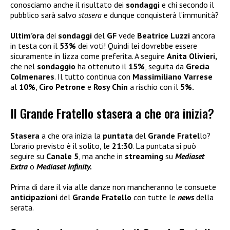
conosciamo anche il risultato dei
sondaggi
e chi secondo il
pubblico sarà salvo
stasera
e dunque conquisterà l’immunità?
Ultim’ora
dei
sondaggi
del
GF
vede
Beatrice Luzzi
ancora
in testa con il
53%
dei voti! Quindi lei dovrebbe essere
sicuramente in lizza come preferita. A seguire
Anita Olivieri,
che nel
sondaggio
ha ottenuto il
15%
, seguita da
Grecia
Colmenares
. Il tutto continua con
Massimiliano Varrese
al
10%
,
Ciro Petrone
e
Rosy Chin
a rischio con il
5%.
Il Grande Fratello stasera a che ora inizia?
Stasera
a che ora inizia la
puntata
del
Grande Fratel
lo?
L’orario previsto è il solito, le
21:30
. La puntata si può
seguire su
Canale 5
, ma anche in
streaming
su
Mediaset
Extra
o
Mediaset Infinity.
Prima di dare il via alle danze non mancheranno le consuete
anticipazioni
del
Grande Fratello
con tutte le
news
della
serata.