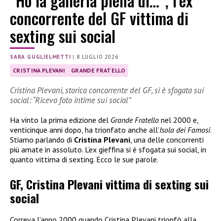
“Ho la galleria piena di…”, l’ex
concorrente del GF vittima di
sexting sui social
SARA GUGLIELMETTI
|
8 LUGLIO 2026
CRISTINA PLEVANI
GRANDE FRATELLO
Cristina Plevani, storica concorrente del GF, si è sfogata sui
social: “Ricevo foto intime sui social”
Ha vinto la prima edizione del
Grande Fratello
nel 2000 e,
venticinque anni dopo, ha trionfato anche all’
Isola dei Famosi
.
Stiamo parlando di
Cristina Plevani
, una delle concorrenti
più amate in assoluto. L’ex gieffina si è sfogata sui social, in
quanto vittima di sexting. Ecco le sue parole.
GF, Cristina Plevani vittima di sexting sui
social
Correva l’anno 2000 quando Cristina Plevani trionfò alla