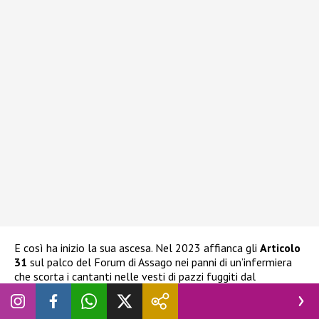
E così ha inizio la sua ascesa. Nel 2023 affianca gli
Articolo
31
sul palco del Forum di Assago nei panni di un’infermiera
che scorta i cantanti nelle vesti di pazzi fuggiti dal
manicomio, seguendoli poi per l’intero tour di due settimane.
Oggi fa parte del corpo di ballo della nota discoteca
milanese The Beach, nell’ambito dell’evento Il Borgo delle