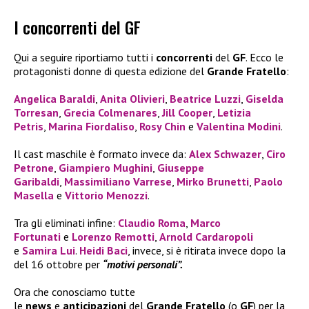
I concorrenti del GF
Qui a seguire riportiamo tutti i
concorrenti
del
GF
. Ecco le
protagonisti donne di questa edizione del
Grande Fratello
:
Angelica Baraldi
,
Anita Olivieri
,
Beatrice Luzzi
,
Giselda
Torresan
,
Grecia Colmenares
,
Jill Cooper
,
Letizia
Petris
,
Marina Fiordaliso
,
Rosy Chin
e
Valentina Modini
.
Il cast maschile è formato invece da:
Alex Schwazer
,
Ciro
Petrone
,
Giampiero Mughini
,
Giuseppe
Garibaldi
,
Massimiliano Varrese
,
Mirko Brunetti
,
Paolo
Masella
e
Vittorio Menozzi
.
Tra gli eliminati infine:
Claudio Roma
,
Marco
Fortunati
e
Lorenzo Remotti
,
Arnold Cardaropoli
e
Samira Lui
.
Heidi Baci
, invece, si è ritirata invece dopo la
del 16 ottobre per
“motivi personali”.
Ora che conosciamo tutte
le
news
e
anticipazioni
del
Grande Fratello
(o
GF
) per la