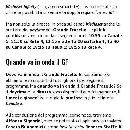
Mediaset Infinity
(sito, app o smart TV), così come sul sito,
offre la possibilità di sentire la doppia regia e
“un’ora fa”
.
Ma non solo la diretta. In onda sui canali
Mediaset
anche le
puntate del
daytime
del
Grande Fratello
. Le pillole
quotidiane vanno in onda ai seguenti orari:
10:55 su Canale
5;
11:50 su Rete 4;
12:15 e alle 13:00 su Italia 1;
13:40
su Canale 5;
18:15 su Italia 1;
18:55 su Rete 4.
Quando va in onda il GF
Dove va in onda il Grande Fratello
lo sappiamo e vi
abbiamo reso disponibili tutti gli orari per seguire il
programma. Ma
quando va in onda il Grande Fratello
? Se
il
daytime
e la
diretta
sono disponibili quotidianamente, il
lunedì
e
giovedì
va in onda la
puntata
in prime time su
Canale 5.
Alla conduzione del programma, come noto, troviamo
Alfonso Signorini
, mentre nel ruolo di opinionista troviamo
Cesara Buonamici
e come
inviata social
Rebecca Staffelli.