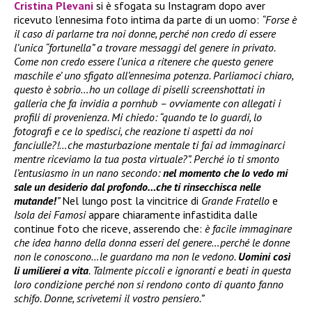
Cristina Plevani
si è sfogata su Instagram dopo aver
ricevuto l’ennesima foto intima da parte di un uomo:
“Forse è
il caso di parlarne tra noi donne, perché non credo di essere
l’unica “fortunella” a trovare messaggi del genere in privato.
Come non credo essere l’unica a ritenere che questo genere
maschile e’ uno sfigato all’ennesima potenza. Parliamoci chiaro,
questo è sobrio…ho un collage di piselli screenshottati in
galleria che fa invidia a pornhub – ovviamente con allegati i
profili di provenienza. Mi chiedo: “quando te lo guardi, lo
fotografi e ce lo spedisci, che reazione ti aspetti da noi
fanciulle?!…che masturbazione mentale ti fai ad immaginarci
mentre riceviamo la tua posta virtuale?”. Perché io ti smonto
l’entusiasmo in un nano secondo:
nel momento che lo vedo mi
sale un desiderio dal profondo…che ti rinsecchisca nelle
mutande!
”
Nel lungo post la vincitrice di
Grande Fratello
e
Isola dei Famosi
appare chiaramente infastidita dalle
continue foto che riceve, asserendo che:
è facile immaginare
che idea hanno della donna esseri del genere…perché le donne
non le conoscono…le guardano ma non le vedono.
Uomini così
li umilierei a vita
. Talmente piccoli e ignoranti e beati in questa
loro condizione perché non si rendono conto di quanto fanno
schifo. Donne, scrivetemi il vostro pensiero.”