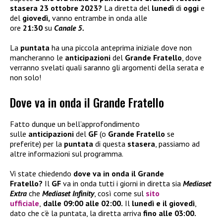
stasera 23 ottobre 2023?
La diretta del
lunedì
di
oggi
e
del
giovedì,
vanno entrambe in onda alle
ore
21:30
su
Canale 5.
La
puntata
ha una piccola anteprima iniziale dove non
mancheranno le
anticipazioni
del
Grande Fratello
, dove
verranno svelati quali saranno gli argomenti della serata e
non solo!
Dove va in onda il Grande Fratello
Fatto dunque un bell’approfondimento
sulle
anticipazioni
del
GF
(o
Grande Fratello
se
preferite)
per la
puntata
di questa
stasera
, passiamo ad
altre informazioni sul programma.
Vi state chiedendo
dove va in onda il Grande
Fratello?
Il
GF
va in onda tutti i giorni in diretta sia
Mediaset
Extra
che
Mediaset Infinity
, così come sul
sito
ufficiale
,
dalle 09:00 alle 02:00.
Il
lunedì e il giovedì
,
dato che c’è la puntata, la diretta arriva
fino alle 03:00.