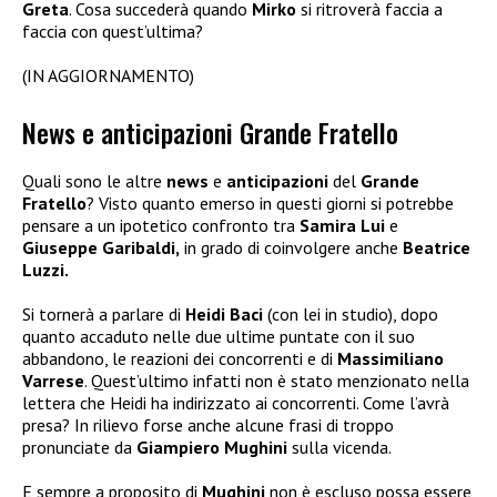
Greta
. Cosa succederà quando
Mirko
si ritroverà faccia a
faccia con quest’ultima?
(IN AGGIORNAMENTO)
News e anticipazioni Grande Fratello
Quali sono le altre
news
e
anticipazioni
del
Grande
Fratello
? Visto quanto emerso in questi giorni si potrebbe
pensare a un ipotetico confronto tra
Samira Lui
e
Giuseppe Garibaldi,
in grado di coinvolgere anche
Beatrice
Luzzi.
Si tornerà a parlare di
Heidi Baci
(con lei in studio), dopo
quanto accaduto nelle due ultime puntate con il suo
abbandono, le reazioni dei concorrenti e di
Massimiliano
Varrese
. Quest’ultimo infatti non è stato menzionato nella
lettera che Heidi ha indirizzato ai concorrenti. Come l’avrà
presa? In rilievo forse anche alcune frasi di troppo
pronunciate da
Giampiero Mughini
sulla vicenda.
E sempre a proposito di
Mughini
non è escluso possa essere