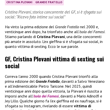
CRISTINA PLEVANI
GRANDE FRATELLO
Cristina Plevani, storica concorrente del GF, si è sfogata sui
social: “Ricevo foto intime sui social”
Ha vinto la prima edizione del
Grande Fratello
nel 2000 e,
venticinque anni dopo, ha trionfato anche all’
Isola dei Famosi
.
Stiamo parlando di
Cristina Plevani
, una delle concorrenti
più amate in assoluto. L’ex gieffina si è sfogata sui social, in
quanto vittima di sexting. Ecco le sue parole.
GF, Cristina Plevani vittima di sexting sui
social
Correva l’anno 2000 quando Cristina Plevani trionfò alla
prima edizione del
Grande Fratello
, davanti a Salvo Veneziano
e all’indimenticabile Pietro Taricone. Nel 2025, quindi
venticinque anni dopo quella vittoria, la Plevani è riuscita a
imporsi anche all’
Isola dei Famosi
, davanti a Mario Adinolfi e
Jey Lillo. Qualche giorno fa l’ex gieffina ed ex naufraga, si è
sfogata su Instagram, rivelando di essere
vittima di