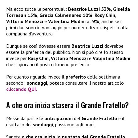
Ma ecco tutte le percentuali:
Beatrice Luzzi 53%, Giselda
Torresan 15%, Grecia Colmenares 10%, Rosy Chin,
Vittorio Menozzi
e
Valentina Modini
al
9%
, anche se i
primi due sono in vantaggio per numero di voti rispetto alla
compagna d’avventura.
Dunque se così dovesse essere
Beatrice Luzzi
dovrebbe
essere la preferita del pubblico. Non si può dire lo stesso
invece per
Rosy Chin, Vittorio Menozzi
e
Valentina Modini
che si giocano il posto di meno preferito.
Per quanto riguarda invece il
preferito
della settimana
secondo i
sondaggi,
potete consultare il nostro articolo
cliccando QUI.
A che ora inizia stasera il Grande Fratello?
Messe da parte le
anticipazioni
del
Grande Fratello
e il
risultato dei
sondaggi,
passiamo agli orari.
Sapete
a che ora inizia la puntata del Grande Fratello