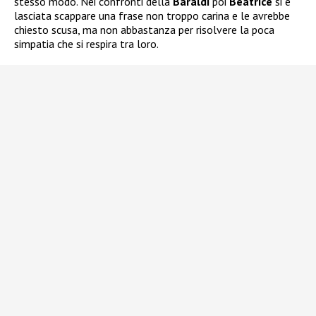
stesso modo. Nei confronti della
Baraldi
poi
Beatrice
si è
lasciata scappare una frase non troppo carina e le avrebbe
chiesto scusa, ma non abbastanza per risolvere la poca
simpatia che si respira tra loro.