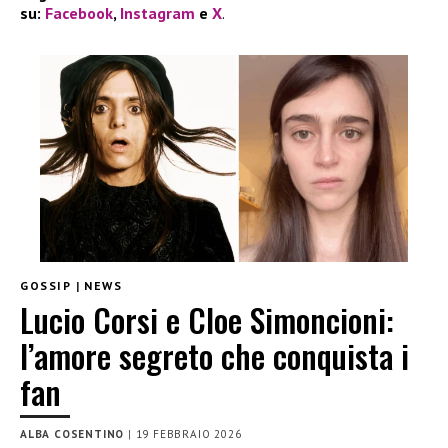
su:
Facebook
,
Instagram
e
X
.
GOSSIP
|
NEWS
Lucio Corsi e Cloe Simoncioni:
l’amore segreto che conquista i
fan
ALBA COSENTINO
|
19 FEBBRAIO 2026