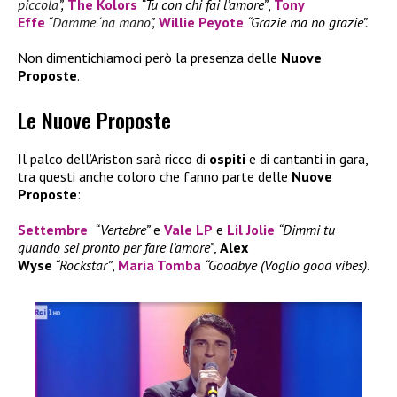
piccola
”,
The Kolors
“Tu con chi fai l’amore”
,
Tony
Effe
“
Damme ‘na mano
”,
Willie Peyote
“Grazie ma no grazie”.
Non dimentichiamoci però la presenza delle
Nuove
Proposte
.
Le Nuove Proposte
Il palco dell’Ariston sarà ricco di
ospiti
e di cantanti in gara,
tra questi anche coloro che fanno parte delle
Nuove
Proposte
:
Settembre
“Vertebre”
e
Vale LP
e
Lil Jolie
“Dimmi tu
quando sei pronto per fare l’amore”
,
Alex
Wyse
“Rockstar”
,
Maria Tomba
“Goodbye (Voglio good vibes)
.