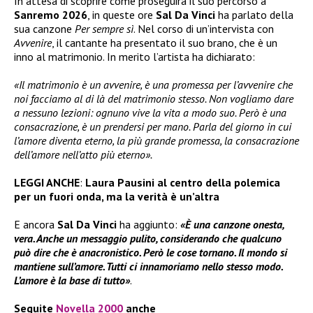
In attesa di scoprire come proseguirà il suo percorso a
Sanremo 2026
, in queste ore
Sal Da Vinci
ha parlato della
sua canzone
Per sempre sì
. Nel corso di un’intervista con
Avvenire
, il cantante ha presentato il suo brano, che è un
inno al matrimonio. In merito l’artista ha dichiarato:
«Il matrimonio è un avvenire, è una promessa per l’avvenire che
noi facciamo al di là del matrimonio stesso. Non vogliamo dare
a nessuno lezioni: ognuno vive la vita a modo suo. Però è una
consacrazione, è un prendersi per mano. Parla del giorno in cui
l’amore diventa eterno, la più grande promessa, la consacrazione
dell’amore nell’atto più eterno».
LEGGI ANCHE
:
Laura Pausini al centro della polemica
per un fuori onda, ma la verità è un’altra
E ancora
Sal Da Vinci
ha aggiunto:
«È una canzone onesta,
vera. Anche un messaggio pulito, considerando che qualcuno
può dire che è anacronistico. Però le cose tornano. Il mondo si
mantiene sull’amore. Tutti ci innamoriamo nello stesso modo.
L’amore è la base di tutto»
.
Seguite
Novella 2000
anche