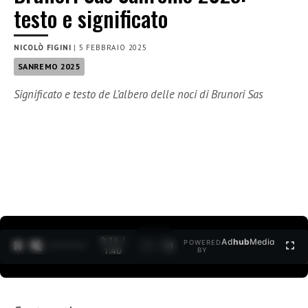
testo e significato
NICOLÒ FIGINI
|
5 FEBBRAIO 2025
SANREMO 2025
Significato e testo de L’albero delle noci di Brunori Sas
0:15 /
Ad
hub
Media
POWERED
1
/
2
1:40
BY