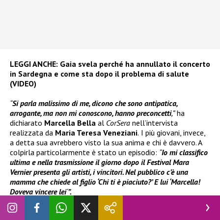
LEGGI ANCHE:
Gaia svela perché ha annullato il concerto
in Sardegna e come sta dopo il problema di salute
(VIDEO)
“
Si parla malissimo di me, dicono che sono antipatica,
arrogante, ma non mi conoscono, hanno preconcetti
,”
ha
dichiarato
Marcella Bella
al
CorSera
nell’intervista
realizzata da
Maria Teresa Veneziani
.
I più giovani, invece,
a detta sua avrebbero visto la sua anima e chi è davvero. A
colpirla particolarmente è stato un episodio:
“
Io mi classifico
ultima e nella trasmissione il giorno dopo il Festival Mara
Vernier presenta gli artisti, i vincitori. Nel pubblico c’è una
mamma che chiede al figlio ‘Chi ti è piaciuto?’ E lui ‘Marcella!
Doveva vincere lei
‘
”.