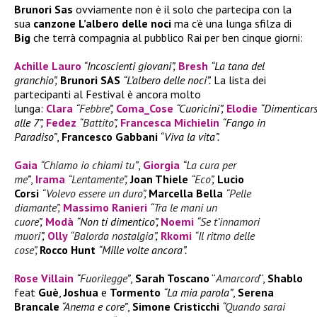
Brunori Sas
ovviamente non è il solo che partecipa con la
sua
canzone L’albero delle noci
ma c’è una lunga sfilza di
Big
che terrà compagnia al pubblico Rai per ben cinque giorni:
Achille Lauro
“Incoscienti giovani”,
Bresh
“La tana del
granchio”,
Brunori SAS
“L’albero delle noci”.
La lista dei
partecipanti al Festival è ancora molto
lunga:
Clara
“
Febbre
”,
Coma_Cose
“Cuoricini”,
Elodie
“Dimenticars
alle 7”,
Fedez
“
Battito
”,
Francesca Michielin
“Fango in
Paradiso”
,
Francesco Gabbani
“Viva la vita”.
Gaia
“Chiamo io chiami tu”
,
Giorgia
“
La cura per
me
”
,
Irama
“Lentamente”
,
Joan Thiele
“Eco”
,
Lucio
Corsi
“Volevo essere un duro”,
Marcella Bella
“Pelle
diamante”,
Massimo Ranieri
“
Tra le mani un
cuore
”,
Modà
“Non ti dimentico”,
Noemi
“
Se t’innamori
muori
”,
Olly
“Balorda nostalgia”
,
Rkomi
“Il ritmo delle
cose”,
Rocco Hunt
“Mille volte ancora”.
Rose Villain
“
Fuorilegge
”
,
Sarah Toscano
“
Amarcord
“,
Shablo
feat
Guè
,
Joshua
e
Tormento
“La mia parola”
,
Serena
Brancale
“Anema e core”
,
Simone Cristicchi
“
Quando sarai