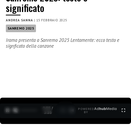
significato
ANDREA SANNA
|
15 FEBBRAIO 2025
SANREMO 2025
Irama presenta a Sanremo 2025 Lentamente: ecco testo e
signficato della canzone
0:06 /
Ad
hub
Media
POWERED
1
/
2
3:35
BY