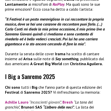
Lentamente
ai microfoni di
RaiPlay
. Ma quali sono le sue
prime emozioni? Ecco cosa ha detto a caldo l’artista:
“Il Festival è un posto meraviglioso in cui raccontare la propria
musica, dove se hai una canzone da raccontare puoi farlo. (…)
Carlo Conti mi diede la mia prima occasione, il mio primo live a
Sanremo Giovani quindi ci rivediamo e sono contento di
rivederlo ed è bello vederci cresciuti. Poi lui ha una carriera
gigantesca e io sto ancora cercando di fare la mia”.
Durante la serata delle cover
Irama
ha scelto di cantare
insieme ad
Arisa
sulle note di
Say something,
pubblicato dal
duo americano
A Great Big World
con
Christina Aguilera.
I Big a Sanremo 2025
Chi sono
tutti i
Big
che fanno parte di questa edizione del
Festival
di
Sanremo 2025?
Vi rinfreschiamo la memoria:
Achille Lauro
“Incoscienti giovani”,
Bresh
“La tana del
granchio”,
Brunori SAS
“L’albero delle noci”.
La lista dei