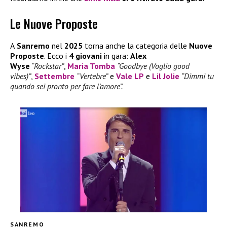
Le Nuove Proposte
A
Sanremo
nel
2025
torna anche la categoria delle
Nuove
Proposte
. Ecco i
4 giovani
in gara:
Alex
Wyse
“Rockstar”
,
Maria Tomba
“
Goodbye (Voglio good
vibes)
”
,
Settembre
“Vertebre”
e
Vale LP
e
Lil Jolie
“
Dimmi tu
quando sei pronto per fare l’amore”.
SANREMO