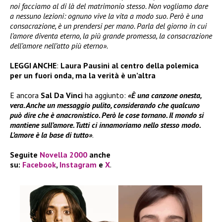
noi facciamo al di là del matrimonio stesso. Non vogliamo dare
a nessuno lezioni: ognuno vive la vita a modo suo. Però è una
consacrazione, è un prendersi per mano. Parla del giorno in cui
l’amore diventa eterno, la più grande promessa, la consacrazione
dell’amore nell’atto più eterno».
LEGGI ANCHE
:
Laura Pausini al centro della polemica
per un fuori onda, ma la verità è un’altra
E ancora
Sal Da Vinci
ha aggiunto:
«È una canzone onesta,
vera. Anche un messaggio pulito, considerando che qualcuno
può dire che è anacronistico. Però le cose tornano. Il mondo si
mantiene sull’amore. Tutti ci innamoriamo nello stesso modo.
L’amore è la base di tutto»
.
Seguite
Novella 2000
anche
su:
Facebook
,
Instagram
e
X
.