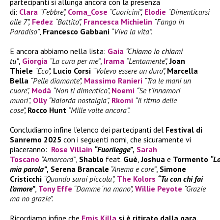
partecipanti si allunga ancora con la presenza
di:
Clara
“
Febbre
”,
Coma_Cose
“Cuoricini”
,
Elodie
“Dimenticarsi
alle 7”
,
Fedez
“
Battito
”,
Francesca Michielin
“Fango in
Paradiso”
,
Francesco Gabbani
“Viva la vita”.
E ancora abbiamo nella lista:
Gaia
“Chiamo io chiami
tu”
,
Giorgia
“La cura per me”
,
Irama
“Lentamente”
,
Joan
Thiele
“Eco”
,
Lucio Corsi
“Volevo essere un duro”,
Marcella
Bella
“Pelle diamante”,
Massimo Ranieri
“Tra le mani un
cuore”,
Modà
“Non ti dimentico”,
Noemi
“Se t’innamori
muori”,
Olly
“Balorda nostalgia”
,
Rkomi
“Il ritmo delle
cose”,
Rocco Hunt
“Mille volte ancora”.
Concludiamo infine l’elenco dei partecipanti del
Festival di
Sanremo 2025
con i seguenti nomi, che sicuramente vi
piaceranno:
Rose Villain
“Fuorilegge”
,
Sarah
Toscano
“Amarcord”
,
Shablo
feat.
Guè
,
Joshua
e
Tormento
“L
mia parola”
,
Serena Brancale
“Anema e core”
,
Simone
Cristicchi
“Quando sarai piccola”,
The Kolors
“Tu con chi fai
l’amore”
,
Tony Effe
“Damme ‘na mano”,
Willie Peyote
“Grazie
ma no grazie”.
Ricordiamo infine che
Emis Killa
si è ritirato dalla gara.