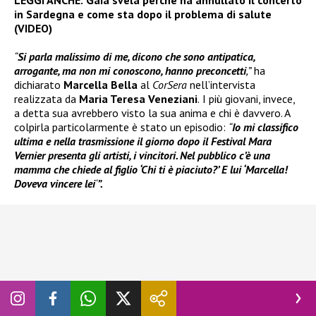
LEGGI ANCHE:
Gaia svela perché ha annullato il concerto
in Sardegna e come sta dopo il problema di salute
(VIDEO)
“
Si parla malissimo di me, dicono che sono antipatica,
arrogante, ma non mi conoscono, hanno preconcetti
,”
ha
dichiarato
Marcella Bella
al
CorSera
nell’intervista
realizzata da
Maria Teresa Veneziani
.
I più giovani, invece,
a detta sua avrebbero visto la sua anima e chi è davvero. A
colpirla particolarmente è stato un episodio:
“
Io mi classifico
ultima e nella trasmissione il giorno dopo il Festival Mara
Vernier presenta gli artisti, i vincitori. Nel pubblico c’è una
mamma che chiede al figlio ‘Chi ti è piaciuto?’ E lui ‘Marcella!
Doveva vincere lei
‘
”.