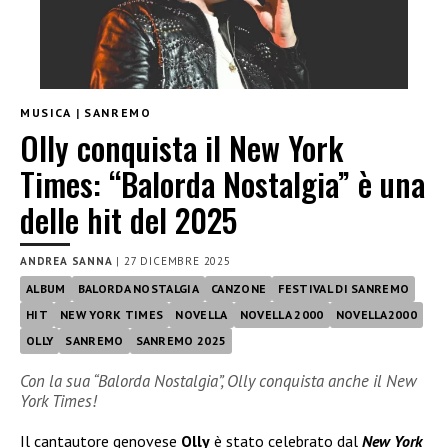
MUSICA
|
SANREMO
Olly conquista il New York
Times: “Balorda Nostalgia” è una
delle hit del 2025
ANDREA SANNA
|
27 DICEMBRE 2025
ALBUM
BALORDA NOSTALGIA
CANZONE
FESTIVAL DI SANREMO
HIT
NEW YORK TIMES
NOVELLA
NOVELLA 2000
NOVELLA2000
OLLY
SANREMO
SANREMO 2025
Con la sua “Balorda Nostalgia”, Olly conquista anche il New
York Times!
Il cantautore genovese
Olly
è stato celebrato dal
New York