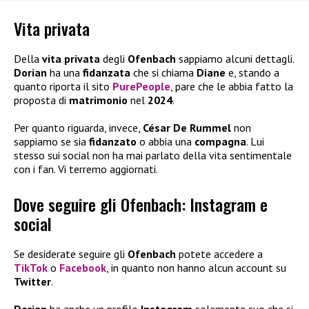
Vita privata
Della
vita privata
degli
Ofenbach
sappiamo alcuni dettagli.
Dorian
ha una
fidanzata
che si chiama
Diane
e, stando a
quanto riporta il sito
PurePeople
, pare che le abbia fatto la
proposta di
matrimonio
nel
2024
.
Per quanto riguarda, invece,
César De Rummel
non
sappiamo se sia
fidanzato
o abbia una
compagna
. Lui
stesso sui social non ha mai parlato della vita sentimentale
con i fan. Vi terremo aggiornati.
Dove seguire gli Ofenbach: Instagram e
social
Se desiderate seguire gli
Ofenbach
potete accedere a
TikTok
o
Facebook
, in quanto non hanno alcun account su
Twitter
.
Dorian
ha anche un profilo
Instagram
solamente suo che si