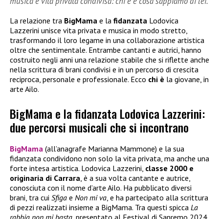
musica e vita privata condivisa: chi è e cosa sappiamo di lei.
La relazione tra
BigMama
e la
fidanzata
Lodovica
Lazzerini unisce vita privata e musica in modo stretto,
trasformando il loro legame in una collaborazione artistica
oltre che sentimentale. Entrambe cantanti e autrici, hanno
costruito negli anni una relazione stabile che si riflette anche
nella scrittura di brani condivisi e in un percorso di crescita
reciproca, personale e professionale. Ecco
chi è
la giovane, in
arte Ailo.
BigMama e la fidanzata Lodovica Lazzerini:
due percorsi musicali che si incontrano
BigMama
(all’anagrafe Marianna Mammone) e la sua
fidanzata condividono non solo la vita privata, ma anche una
forte intesa artistica. Lodovica Lazzerini,
classe 2000 e
originaria di Carrara
, è a sua volta cantante e autrice,
conosciuta con il nome d’arte Ailo. Ha pubblicato diversi
brani, tra cui
Sfiga
e
Non mi va
, e ha partecipato alla scrittura
di pezzi realizzati insieme a BigMama. Tra questi spicca
La
rabbia non mi basta
, presentato al Festival di Sanremo 2024,