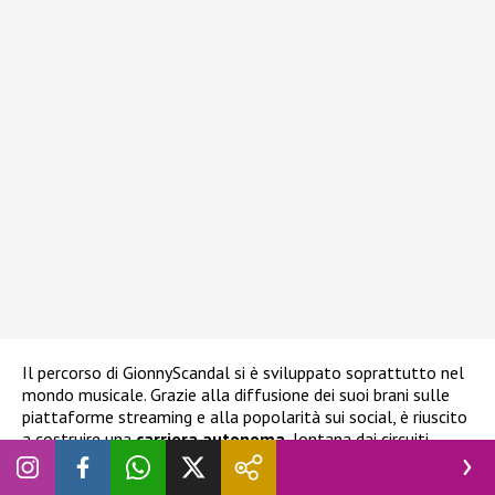
Il percorso di GionnyScandal si è sviluppato soprattutto nel
mondo musicale. Grazie alla diffusione dei suoi brani sulle
piattaforme streaming e alla popolarità sui social, è riuscito
a costruire una
carriera autonoma
, lontana dai circuiti
tradizionali ma molto efficace nel contesto digitale. La sua
comunicazione diretta con i fan e la capacità di creare