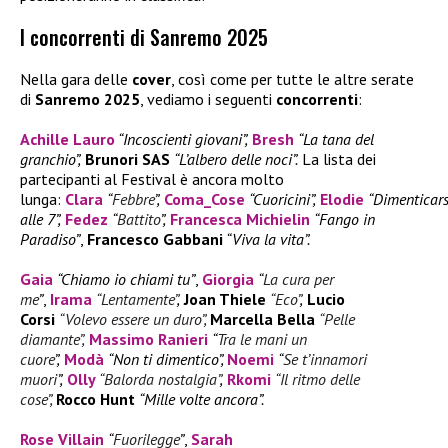
I concorrenti di Sanremo 2025
Nella gara delle
cover
, così come per tutte le altre serate
di
Sanremo 2025
, vediamo i seguenti
concorrenti
:
Achille Lauro
“Incoscienti giovani”,
Bresh
“La tana del
granchio”,
Brunori SAS
“L’albero delle noci”.
La lista dei
partecipanti al Festival è ancora molto
lunga:
Clara
“
Febbre
”,
Coma_Cose
“Cuoricini”,
Elodie
“Dimenticars
alle 7”,
Fedez
“
Battito
”,
Francesca Michielin
“Fango in
Paradiso”
,
Francesco Gabbani
“Viva la vita”.
Gaia
“Chiamo io chiami tu”
,
Giorgia
“
La cura per
me
”
,
Irama
“Lentamente”
,
Joan Thiele
“Eco”
,
Lucio
Corsi
“Volevo essere un duro”,
Marcella Bella
“Pelle
diamante”,
Massimo Ranieri
“
Tra le mani un
cuore
”,
Modà
“Non ti dimentico”,
Noemi
“
Se t’innamori
muori
”,
Olly
“Balorda nostalgia”
,
Rkomi
“Il ritmo delle
cose”,
Rocco Hunt
“Mille volte ancora”.
Rose Villain
“
Fuorilegge
”
,
Sarah