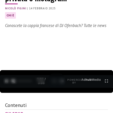
NICOLÒ FIGINI
|
14 FEBBRAIO 2025
CHI È
Conoscete la coppia francese di DJ Ofenbach? Tutte le news
0:03 /
Ad
hub
Media
POWERED
1
/
2
3:35
BY
Contenuti