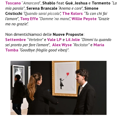
Toscano
“
Amarcord
“,
Shablo
feat
Guè
,
Joshua
e
Tormento
“La
mia parola”
,
Serena Brancale
“Anema e core”
,
Simone
Cristicchi
“
Quando sarai piccola
”,
The Kolors
“Tu con chi fai
l’amore”
,
Tony Effe
“
Damme ‘na mano
”,
Willie Peyote
“Grazie
ma no grazie”.
Non dimentichiamoci delle
Nuove Proposte
:
Settembre
“Vertebre”
e
Vale LP
e
Lil Jolie
“Dimmi tu quando
sei pronto per fare l’amore”
,
Alex Wyse
“Rockstar”
e
Maria
Tomba
“Goodbye (Voglio good vibes)”
.