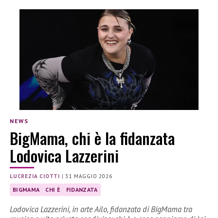
NEWS
BigMama, chi è la fidanzata
Lodovica Lazzerini
LUCREZIA CIOTTI
|
31 MAGGIO 2026
BIGMAMA
CHI È
FIDANZATA
Lodovica Lazzerini, in arte Ailo, fidanzata di BigMama tra