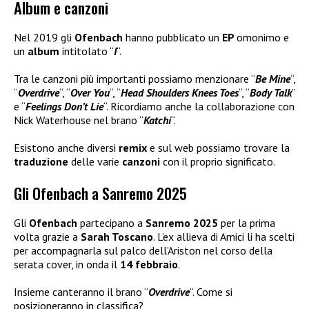
Album e canzoni
Nel 2019 gli
Ofenbach
hanno pubblicato un
EP
omonimo e
un
album
intitolato “
I
“.
Tra le canzoni più importanti possiamo menzionare “
Be Mine
“,
“
Overdrive
“, “
Over You
“, “
Head Shoulders Knees Toes
“, “
Body Talk
”
e “
Feelings Don’t Lie
“. Ricordiamo anche la collaborazione con
Nick Waterhouse nel brano “
Katchi
“.
Esistono anche diversi
remix
e sul web possiamo trovare la
traduzione
delle varie
canzoni
con il proprio significato.
Gli Ofenbach a Sanremo 2025
Gli
Ofenbach
partecipano a
Sanremo 2025
per la prima
volta grazie a
Sarah Toscano
. L’ex allieva di Amici li ha scelti
per accompagnarla sul palco dell’Ariston nel corso della
serata cover, in onda il
14 febbraio
.
Insieme canteranno il brano “
Overdrive
“. Come si
posizioneranno in classifica?