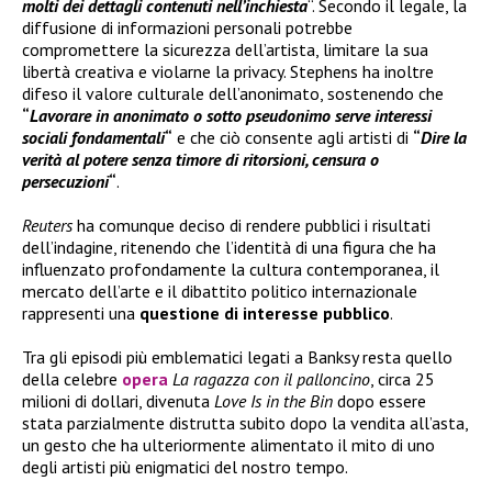
molti dei dettagli contenuti nell’inchiesta
“. Secondo il legale, la
diffusione di informazioni personali potrebbe
compromettere la sicurezza dell’artista, limitare la sua
libertà creativa e violarne la privacy. Stephens ha inoltre
difeso il valore culturale dell’anonimato, sostenendo che
“
Lavorare in anonimato o sotto pseudonimo serve interessi
sociali fondamentali
“
e che ciò consente agli artisti di
“
Dire la
verità al potere senza timore di ritorsioni, censura o
persecuzioni
“
.
Reuters
ha comunque deciso di rendere pubblici i risultati
dell’indagine, ritenendo che l’identità di una figura che ha
influenzato profondamente la cultura contemporanea, il
mercato dell’arte e il dibattito politico internazionale
rappresenti una
questione di interesse pubblico
.
Tra gli episodi più emblematici legati a Banksy resta quello
della celebre
opera
La ragazza con il palloncino
, circa 25
milioni di dollari, divenuta
Love Is in the Bin
dopo essere
stata parzialmente distrutta subito dopo la vendita all’asta,
un gesto che ha ulteriormente alimentato il mito di uno
degli artisti più enigmatici del nostro tempo.