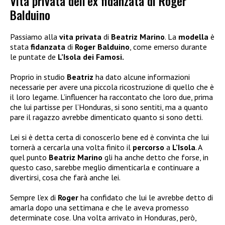
Vita privata dell’ex fidanzata di Roger
Balduino
Passiamo alla
vita privata
di
Beatriz Marino
. La
modella
è
stata
fidanzata
di
Roger Balduino
, come emerso durante
le puntate de
L’Isola dei Famosi.
Proprio in studio
Beatriz
ha dato alcune informazioni
necessarie per avere una piccola ricostruzione di quello che è
il loro legame. L’influencer ha raccontato che loro due, prima
che lui partisse per l’Honduras, si sono sentiti, ma a quanto
pare il ragazzo avrebbe dimenticato quanto si sono detti.
Lei si è detta certa di conoscerlo bene ed è convinta che lui
tornerà a cercarla una volta finito il
percorso
a
L’Isola
. A
quel punto
Beatriz Marino
gli ha anche detto che forse, in
questo caso, sarebbe meglio dimenticarla e continuare a
divertirsi, cosa che farà anche lei.
Sempre l’ex di
Roger
ha confidato che lui le avrebbe detto di
amarla dopo una settimana e che le aveva promesso
determinate cose. Una volta arrivato in Honduras, però,