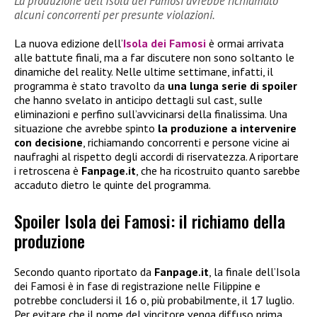
La produzione dell’Isola dei Famosi avrebbe richiamato
alcuni concorrenti per presunte violazioni.
La nuova edizione dell’
Isola dei Famosi
è ormai arrivata
alle battute finali, ma a far discutere non sono soltanto le
dinamiche del reality. Nelle ultime settimane, infatti, il
programma è stato travolto da
una lunga serie di spoiler
che hanno svelato in anticipo dettagli sul cast, sulle
eliminazioni e perfino sull’avvicinarsi della finalissima. Una
situazione che avrebbe spinto
la produzione a intervenire
con decisione
, richiamando concorrenti e persone vicine ai
naufraghi al rispetto degli accordi di riservatezza. A riportare
i retroscena è
Fanpage.it
, che ha ricostruito quanto sarebbe
accaduto dietro le quinte del programma.
Spoiler Isola dei Famosi: il richiamo della
produzione
Secondo quanto riportato da
Fanpage.it
, la finale dell’Isola
dei Famosi è in fase di registrazione nelle Filippine e
potrebbe concludersi il 16 o, più probabilmente, il 17 luglio.
Per evitare che il nome del vincitore venga diffuso prima