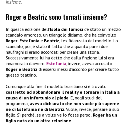
insieme.
Roger e Beatriz sono tornati insieme?
In questa edizione dell’
Isola dei famosi
c’è stato un mezzo
scandalo amoroso, un triangolo diciamo, che ha coinvolto
Roger
,
Estefania
e
Beatriz
, l’ex fidanzata del modello. Lo
scandalo, poi, è stato il fatto che a quanto pare i due
naufraghi si erano accordati per creare una storia.
Successivamente lui ha detto che dalla finzione lui si era
innamorato davvero.
Estefania
, invece, aveva accusato
Roger e Beatriz
di essersi messi d’accordo per creare tutto
questo teatrino.
Comunque alla fine il modello brasiliano si è trovato
costretto ad abbandonare il reality e tornare in Italia a
causa di un infortunio al piede
. E, negli studi del
programma,
aveva dichiarato che non vuole più saperne
né di Estefania né di Beatriz
. Vuole, invece, pensare a suo
figlio. Sì perché, se a volte ve lo foste perso,
Roger ha un
figlio nato da un’altra relazione
.