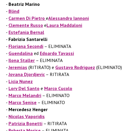
Beatriz Marino
Blind
Carmen Di Pietro
e
Alessandro Iannoni
Clemente Russo
e
Laura Maddaloni
Estefania Bernal
Fabrizia Santarelli
Floriana Secondi
– ELIMINATA
Guendalina
ed
Edoardo Tavassi
Ilona Staller
– ELIMINATA
Jeremias
(RITIRATO) e
Gustavo Rodriguez
(ELIMINATO)
Jovana Djordjevic
– RITIRATA
Licia Nunez
Lory Del Santo
e
Marco Cucolo
Marco
Melandri
– ELIMINATO
Marco Senise
– ELIMINATO
Mercedesz Henger
Nicolas Vaporidis
Patrizia Bonetti
– RITIRATA
Roberta
Morise
– ELIMINATA