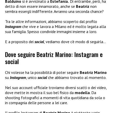
Balduino
si è avvicinato a
Estefania.
Di entrambe, però, ha
detto di non essere innamorato, anche se
Beatriz
non
sembra essergli indifferente. Avranno una seconda chance?
Tra le altre informazioni, abbiamo scoperto dal profilo
Instagram
che vive e lavora a Milano ed è molto legata alla
sua famiglia. Spesso condivide immagini insieme a loro.
E a proposito dei
social
, vediamo dove c’è modo di seguirla…
Dove seguire Beatriz Marino: Instagram e
social
Chi volesse ha la possibilità di poter seguire
Beatriz Marino
su
Instagram
, unico
social
che abbiamo trovato al momento.
Nel suo account ufficiale troviamo diversi scatti o dei video,
dove mette in mostra il suo bel fisico da
modella
. Da
shooting fotografici a momenti di vita quotidiana da sola o
in compagnia delle persone a lei care.
Il profilo Instagram di
Beatriz Marino
è piuttosto vario.