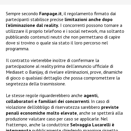
Sempre secondo
Fanpage.it
, il regolamento firmato dai
partecipanti stabilisce precise
limitazioni anche dopo
l’eliminazione dal reality.
I concorrenti possono tornare a
utilizzare il proprio telefono e i social network, ma soltanto
pubblicando contenuti neutri che non permettano di capire
dove si trovino o quale sia stato il loro percorso nel
programma.
Il contratto vieterebbe inoltre di confermare la
partecipazione al reality prima dell’annuncio ufficiale di
Mediaset o Banijay, di rivelare eliminazioni, prove, dinamiche
di gioco o qualsiasi dettaglio che possa compromettere la
segretezza della trasmissione.
Le stesse regole riguarderebbero anche
agenti,
collaboratori e familiari dei concorrenti
. In caso di
violazione dell’obbligo di riservatezza sarebbero
previste
penali economiche molto elevate
, anche se spetterà alla
produzione valutare caso per caso se applicarle. Nel
frattempo, anche la conduttrice
Selvaggia Lucarelli è
intervenuta
pubblicamente chiedendo maggiore rispetto