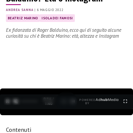
ANDREA SANNA
|
6 MAGGIO 2022
BEATRIZ MARINO
ISOLA DEI FAMOSI
Ex fidanzata di Roger Balduino, ecco qui di seguito alcune
curiosità su chi è Beatriz Marino: età, altezza e Instagram
0:15 /
Ad
hub
Media
POWERED
1
/
2
1:40
BY
Contenuti