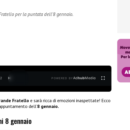
Fratello per la puntata dell’8 gennaio.
Ad
hub
Media
/
2
POWERED BY
rande Fratello
e sarà ricca di emozioni inaspettate! Ecco
appuntamento dell’
8 gennaio.
ni 8 gennaio