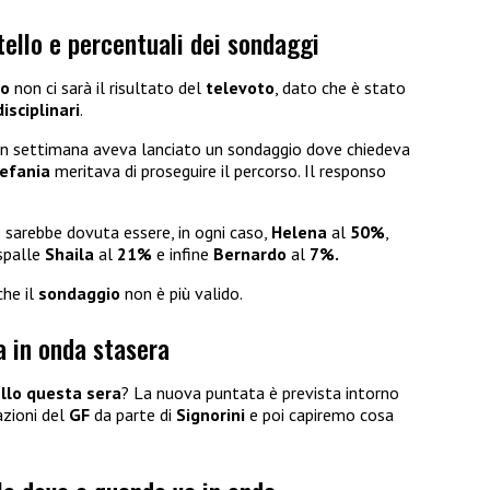
tello e percentuali dei sondaggi
lo
non ci sarà il risultato del
televoto
, dato che è stato
disciplinari
.
, in settimana aveva lanciato un sondaggio dove chiedeva
efania
meritava di proseguire il percorso. Il responso
 sarebbe dovuta essere, in ogni caso,
Helena
al
50%
,
 spalle
Shaila
al
21%
e infine
Bernardo
al
7%.
he il
sondaggio
non è più valido.
a in onda stasera
ello questa sera
? La nuova puntata è prevista intorno
azioni del
GF
da parte di
Signorini
e poi capiremo cosa