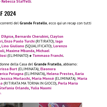
è
Rebecca Staffelli
.
 GF 2024
correnti del
Grande Fratello
, ecco qui un recap con tutti
 D’Apice
,
Bernardo Cherubini
,
Clayton
ri
,
Enzo Paolo Turchi
(RITIRATO),
Iago
,
Lino Giuliano
(SQUALIFICATO),
Lorenzo
oli
,
Maxime Mbanda
,
Michael
iosi
(ELIMINATO)
e
Tommaso Franchi
.
 donne della Casa del
Grande Fratello,
abbiamo:
rissa Burt
(ELIMINATA),
Eleonora
erica Petagna
(ELIMINATA)
,
Helena Prestes
,
Ilaria
,
Jessica Morlacchi
,
Maria Monsè
(ELIMINATA),
Maria
lo
(RITIRATA MA TORNA IN GIOCO)
,
Perla Maria
Stefania Orlando
,
Yulia Naomi
.