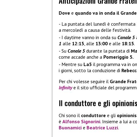
Anticipazioni Grande Fratel
Dove
e
quando va in onda il Grande
La puntata del lunedì è confermata
a mercoledì a causa delle festività.
I daytime vanno in onda su
Canale 5
1
alle
12:15
, alle
13:00
e alle
18:15
.
Su
Canale 5
durante la puntata di
Ma
come accade anche a
Pomeriggio 5.
Mentre su
La5
il programma va in o
i giorni, sotto la conduzione di
Rebecc
Per chi volesse seguire il
Grande Frat
Infinity
e il sito ufficiale del programm
Il conduttore e gli opinioni
Chi sono il
conduttore
e gli
opinionis
è
Alfonso Signorini
. Insieme a lui a
Buonamici
e
Beatrice Luzzi
.