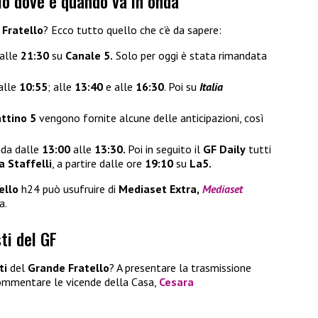
lo dove e quando va in onda
 Fratello
? Ecco tutto quello che c’è da sapere:
 alle
21:30
su
Canale 5.
Solo per oggi è stata rimandata
alle
10:55
; alle
13:40
e alle
16:30
. Poi su
Italia
ttino 5
vengono fornite alcune delle anticipazioni, così
nda dalle
13:00
alle
13:30.
Poi in seguito il
GF Daily
tutti
a Staffelli
, a partire dalle ore
19:10
su
La5.
ello
h24 può usufruire di
Mediaset Extra,
Mediaset
a.
sti del GF
ti
del
Grande Fratello
? A presentare la trasmissione
 commentare le vicende della Casa,
Cesara