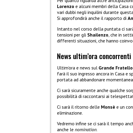
Per quanto riguarda altre anticipazion
Lorenzo
e alcuni membri della Casa
vari dubbi negli inquilini durante qu
Si approfondirà anche il rapporto di
A
Intanto nel corso della puntata ci sar
tensioni per gli
Shailenzo
, che in set
differenti situazioni, che hanno coinv
News ultim’ora concorrenti 
Ultim’ora e news sul
Grande Fratell
farà il suo ingresso ancora in Casa e s
portata ad abbandonare momentaneam
Ci sarà sicuramente anche qualche sor
possibilità di raccontarsi ai telespetta
Ci sarà il ritorno delle
Monsè
e un con
eliminazione.
Vedremo infine se ci sarà il tempo a
anche le
nomination
.