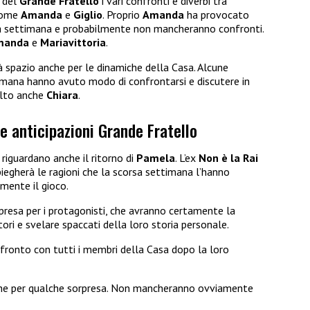
i del
Grande Fratello
i vari confronti e diverbi tra
 come
Amanda
e
Giglio
. Proprio
Amanda
ha provocato
esta settimana e probabilmente non mancheranno confronti.
manda
e
Mariavittoria
.
à spazio anche per le dinamiche della Casa. Alcune
timana hanno avuto modo di confrontarsi e discutere in
olto anche
Chiara
.
e anticipazioni Grande Fratello
o
riguardano anche il ritorno di
Pamela
. L’ex
Non è la Rai
piegherà le ragioni che la scorsa settimana l’hanno
ente il gioco.
presa per i protagonisti, che avranno certamente la
tori e svelare spaccati della loro storia personale.
fronto con tutti i membri della Casa dopo la loro
nche per qualche sorpresa. Non mancheranno ovviamente