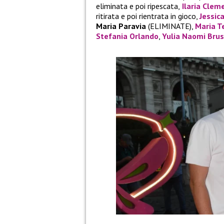
eliminata e poi ripescata,
Ilaria Clem
ritirata e poi rientrata in gioco,
Jessic
Maria Paravia
(ELIMINATE),
Maria T
Stefania Orlando
,
Yulia Naomi Brus