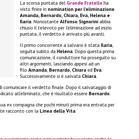
La scorsa puntata del
Grande Fratello
ha
visto finire in
nomination per l’eliminazione
Amanda, Bernardo, Chiara, Eva, Helena e
Ilaria
. Nonostante
Alfonso Signorini
abbia
chiuso il televoto per l’eliminazione ad inizio
puntata, il verdetto è arrivato più avanti.
Il primo concorrente a salvarsi è stata
Ilaria
,
seguita subito da
Helena
. Dopo questa prima
comunicazione, il conduttore ha proseguito su
altri argomenti, lasciando appesi ad un
filo
Amanda
,
Bernardo
,
Chiara
ed
Eva
.
Successivamente si è salvata
Chiara
.
di comunicare il verdetto finale. Dopo il salvataggio di
dicato all’eliminato, che è risultato essere
Bernardo
.
 sua ex compagna che pochi minuti prima era entrata per
nte racconto con la
Linea della Vita
.