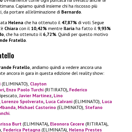
lo
ovviamente come ogni puntata ha svelato anche le
timana. Capiamo quindi insieme chi ha riscosso più
i, da portare all’eliminazione di
Bernardo
.
stata
Helena
che ha ottenuto il
47,87%
di voti. Segue
c’è
Chiara
con il
10,42%
mentre
Ilaria
ha fatto il
9,93%
do
, che ha ottenuto il
6,72%
. Quindi per questo motivo
nde Fratello
.
atello
rande Fratello
, andiamo quindi a vedere ancora una
te ancora in gara in questa edizione del reality show:
i
(ELIMINATO),
Clayton
ri
,
Enzo Paolo Turchi
(RITIRATO)
,
Federico
ripescato,
Javier Martinez
,
Lino
,
Lorenzo Spolverato
,
Luca Calvani
(ELIMINATO),
Luca
Mbanda
,
Michael Castorino
(ELIMINATO),
Stefano
nchi
.
arissa Burt
(ELIMINATA)
,
Eleonora Cecere
(RITIRATA)
,
a,
Federica Petagna
(ELIMINATA),
Helena Prestes