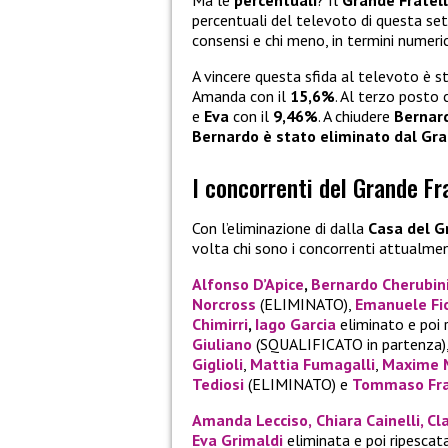
Ma le
percentuali
? Il
Grande Fratel
percentuali del televoto di questa set
consensi e chi meno, in termini numeric
A vincere questa sfida al televoto è 
Amanda con il
15,6%
. Al terzo posto 
e
Eva
con il
9,46%
. A chiudere
Bernar
Bernardo
è stato eliminato dal Gra
I concorrenti del Grande Fr
Con l’eliminazione di dalla
Casa del G
volta chi sono i concorrenti attualmen
Alfonso D’Apice
,
Bernardo Cherubin
Norcross
(ELIMINATO),
Emanuele Fio
Chimirri
,
Iago Garcia
eliminato e poi 
Giuliano
(SQUALIFICATO in partenza)
Giglioli
,
Mattia Fumagalli
,
Maxime 
Tediosi
(ELIMINATO) e
Tommaso Fra
Amanda Lecciso,
Chiara Cainelli
,
Cl
Eva Grimaldi
eliminata e poi ripescat