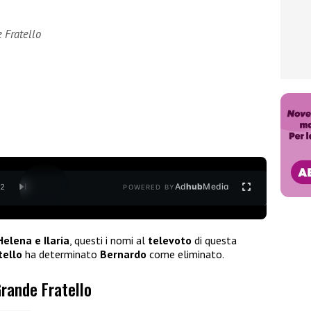
 Fratello
Ad
hub
Media
/
2
POWERED BY
elena e Ilaria
, questi i nomi al
televoto
di questa
tello
ha determinato
Bernardo
come eliminato.
Grande Fratello