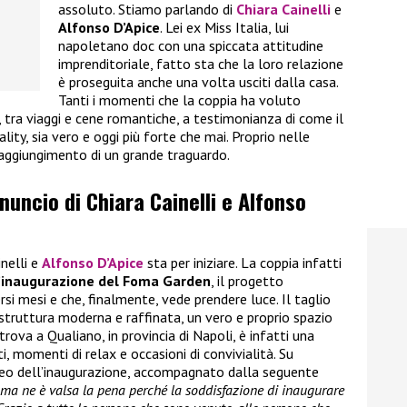
assoluto. Stiamo parlando di
Chiara Cainelli
e
Alfonso D’Apice
. Lei ex Miss Italia, lui
napoletano doc con una spiccata attitudine
imprenditoriale, fatto sta che la loro relazione
è proseguita anche una volta usciti dalla casa.
Tanti i momenti che la coppia ha voluto
i, tra viaggi e cene romantiche, a testimonianza di come il
ality, sia vero e oggi più forte che mai. Proprio nelle
raggiungimento di un grande traguardo.
nnuncio di Chiara Cainelli e Alfonso
inelli e
Alfonso D’Apice
sta per iniziare. La coppia infatti
’inaugurazione del Foma Garden
, il progetto
rsi mesi e che, finalmente, vede prendere luce. Il taglio
 struttura moderna e raffinata, un vero e proprio spazio
trova a Qualiano, in provincia di Napoli, è infatti una
, momenti di relax e occasioni di convivialità. Su
ideo dell’inaugurazione, accompagnato dalla seguente
i ma ne è valsa la pena perché la soddisfazione di inaugurare