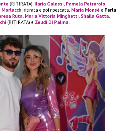
ente
(RITIRATA),
Ilaria Galassi
,
Pamela Petrarolo
a Morlacchi
ritirata e poi ripescata,
Maria Monsè
e
Perla
eresa Ruta
,
Maria Vittoria Minghetti
,
Shaila Gatta
,
chi
(RITIRATA) e
Zeudi Di Palma.